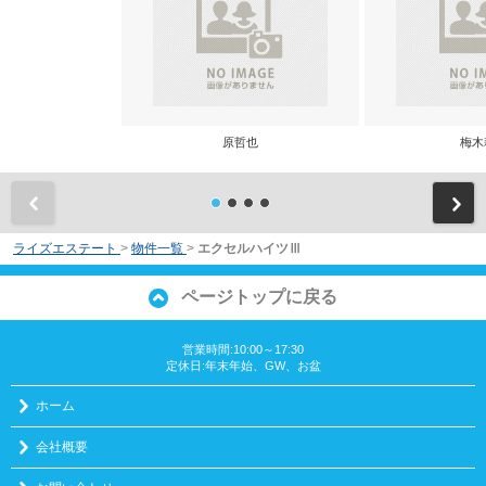
原哲也
梅木
前
ライズエステート
>
物件一覧
>
エクセルハイツⅢ
ページトップに戻る
営業時間:10:00～17:30
定休日:年末年始、GW、お盆
ホーム
会社概要