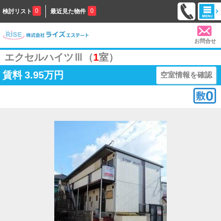
0
0
検討リスト
最近見た物件
お問合せ
エクセルハイツⅢ（
1
室）
賃料
3.95万円
空室情報を確認