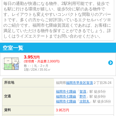
毎日の通勤が快適になる物件、2駅利用可能です。徒歩で
も駅に行ける環境が嬉しい、徒歩5分に駅のある物件で
す。レイアウトも変えやすいコンパクトな間取りのアパー
トです。多くの方からご好評頂いているエクセルハイツⅢ
のご紹介です。福岡市七隈線賀茂近くであれば、お客様に
満足していただける物件を探すことができるでしょう。詳
しくはライズエステートまでお問い合わせください。
空室一覧
3.95
万
円
(管理費・共益費 2,000円)
敷：-｜礼：2ヶ月
1階 / 2DK / 35.91㎡
所在地
福岡県
福岡市早良区
賀茂
２丁目26-24
福岡市七隈線
「
賀茂
」駅 徒歩5分
交通
福岡市七隈線
「
野芥
」駅 徒歩9分
福岡市七隈線
「
次郎丸
」駅 徒歩16分
賃料
3.95万円