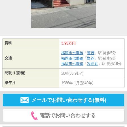
賃料
3.95万円
福岡市七隈線
「
賀茂
」駅 徒歩5分
交通
福岡市七隈線
「
野芥
」駅 徒歩9分
福岡市七隈線
「
次郎丸
」駅 徒歩16分
間取り(面積)
2DK(35.91㎡)
築年月
1986年 1月(築40年)
メールでお問い合わせする(無料)
電話でお問い合わせする