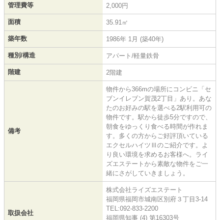
管理費等
2,000円
面積
35.91㎡
築年数
1986年 1月 (築40年)
種別/構造
アパート/軽量鉄骨
階建
2階建
物件から366mの場所にコンビニ「セ
ブンイレブン賀茂2丁目」あり。あな
たのお好みの駅を選べる2駅利用可の
物件です。駅から徒歩5分ですので、
朝食をゆっくり食べる時間が作れま
備考
す。多くの方からご好評頂いている
エクセルハイツⅢのご紹介です。よ
り良い環境を求めるお客様へ。ライ
ズエステートから素敵な物件をご一
緒にさがしていきましょう。
株式会社ライズエステート
福岡県福岡市城南区別府３丁目3-14
TEL:092-833-2200
取扱会社
福岡県知事 (4) 第16303号