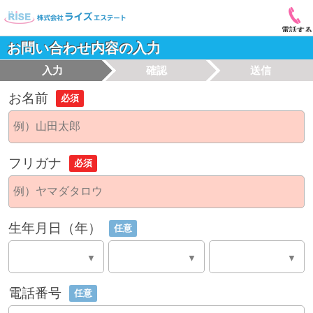
電話する
お問い合わせ内容の入力
入力
確認
送信
お名前
必須
フリガナ
必須
生年月日（年）
任意
電話番号
任意