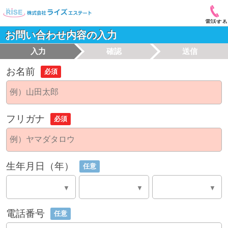
電話する
お問い合わせ内容の入力
入力
確認
送信
お名前
必須
フリガナ
必須
生年月日（年）
任意
電話番号
任意