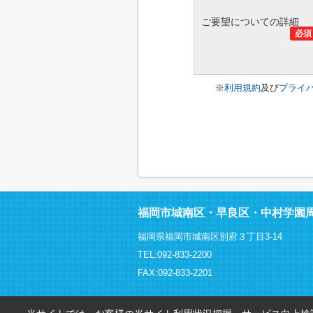
ご要望についての詳細
必須
※
利用規約
及び
プライ
福岡市城南区・早良区・中村学園
福岡県福岡市城南区別府３丁目3-14
TEL:092-833-2200
FAX:092-833-2201