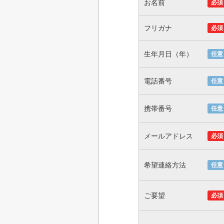
お名前
必須
フリガナ
必須
生年月日（年）
任意
電話番号
任意
携帯番号
任意
メールアドレス
必須
希望連絡方法
任意
ご要望
必須