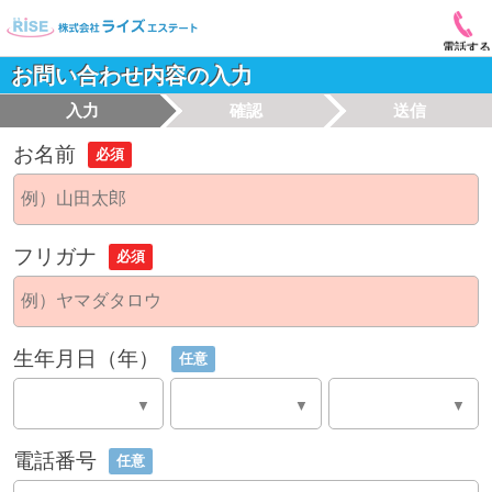
電話する
お問い合わせ内容の入力
入力
確認
送信
お名前
必須
フリガナ
必須
生年月日（年）
任意
電話番号
任意