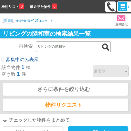
0
0
検討リスト
最近見た物件
お問合せ
リビングの隣和室の検索結果一覧
再検索
募集中のみ表示
1
該当物件
棟
1
空き数
件
さらに条件を絞り込む
物件リクエスト
チェックした物件をまとめて