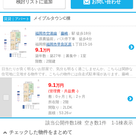
検討リストに追加
お問い合わせ
メイプルタウンC棟
賃貸｜アパート
福岡市空港線
「
藤崎
」駅 徒歩18分
「原農協前」バス停下車 徒歩4分
福岡県
福岡市早良区
原
１丁目15-16
9.1
万円
築年数：築27年 ｜募集中：
1室
階数：2階建
日当たりが良く明るいお部屋で、気分も明るく過ごしませんか。こちらは閑静な
住宅地に立地する物件です。こちらの物件には自走式駐車場があります。藤崎駅
近くの新居におすすめ、メイ...
9.1
万
円
(管理費・共益費 -)
敷：0ヶ月｜礼：2ヶ月
所在階：2階
間取り：2LDK
面積：53.26㎡
該当公開件数
1
棟 空き数
1
件
1-1
棟表示
チェックした物件をまとめて