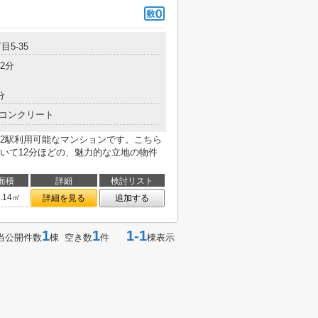
目5-35
2分
分
コンクリート
2駅利用可能なマンションです。こちら
いて12分ほどの、魅力的な立地の物件
面積
詳細
検討リスト
2.14㎡
詳細を見る
追加する
1
1
1-1
当公開件数
棟 空き数
件
棟表示