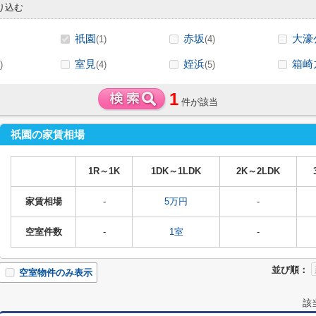
り込む
祇園
赤坂
大濠
(1)
(4)
室見
姪浜
箱崎
)
(4)
(5)
1
件が該当
祇園の家賃相場
1R～1K
1DK～1LDK
2K～2LDK
家賃相場
-
5万円
-
空室件数
-
1室
-
並び順：
空室物件のみ表示
該