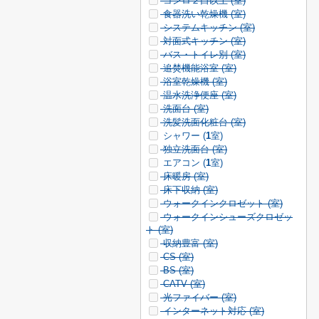
コンロ２口以上 (
室)
食器洗い乾燥機 (
室)
システムキッチン (
室)
対面式キッチン (
室)
バス・トイレ別 (
室)
追焚機能浴室 (
室)
浴室乾燥機 (
室)
温水洗浄便座 (
室)
洗面台 (
室)
洗髪洗面化粧台 (
室)
シャワー (
1
室)
独立洗面台 (
室)
エアコン (
1
室)
床暖房 (
室)
床下収納 (
室)
ウォークインクロゼット (
室)
ウォークインシューズクロゼッ
ト (
室)
収納豊富 (
室)
CS (
室)
BS (
室)
CATV (
室)
光ファイバー (
室)
インターネット対応 (
室)