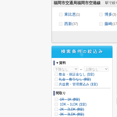
福岡市交通局福岡市空港線
駅で絞
東比恵
博多
(1)
(3)
西新
藤崎
(37)
(17
▼賃料
～
敷金・保証金なし (
1
室)
礼金・敷引なし (
0
室)
共益費・管理費込み (
1
室)
間取り
1R～1K (
0
室)
1DK～1LDK (
1
室)
2K～2LDK (
0
室)
3K～3LDK (
0
室)