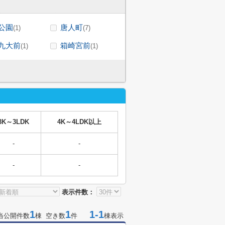
公園
唐人町
(1)
(7)
九大前
箱崎宮前
(1)
(1)
3K～3LDK
4K～4LDK以上
-
-
-
-
表示件数：
1
1
1-1
当公開件数
棟 空き数
件
棟表示