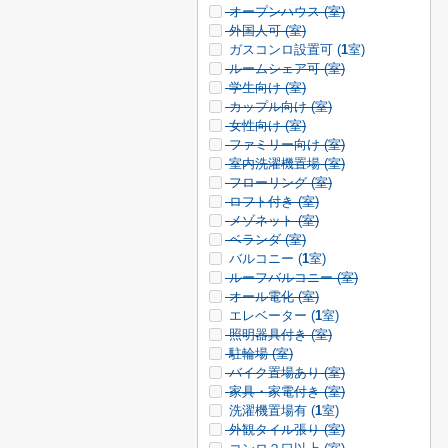
オープンハウス (
室)
外国人可 (
室)
ガスコンロ設置可 (
1
室)
ルームシェア可 (
室)
学生向け (
室)
カップル向け (
室)
女性向け (
室)
ファミリー向け (
室)
室内洗濯機置場 (
室)
フローリング (
室)
ロフト付き (
室)
メゾネット (
室)
ベランダ (
室)
バルコニー (
1
室)
ルーフバルコニー (
室)
オール電化 (
室)
エレベーター (
1
室)
照明器具付き (
室)
駐輪場 (
室)
バイク置場あり (
室)
家具・家電付き (
室)
洗濯機置場有 (
1
室)
外観タイル張り (
室)