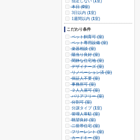
指定しない (
1
室)
本日 (
0
室)
3日以内 (
1
室)
1週間以内 (
1
室)
こだわり条件
ペット飼育可 (
室)
ペット専用設備 (
室)
楽器相談 (
室)
陽当り良好 (
室)
閑静な住宅地 (
室)
デザイナーズ (
室)
リノベーション済 (
室)
保証人不要 (
室)
事務所可 (
室)
２人入居可 (
室)
バリアフリー (
室)
分割可 (
室)
分譲タイプ (
1
室)
管理人常駐 (
室)
眺望良好 (
室)
二世帯住宅 (
室)
フリーレント (
室)
カードキー (
室)