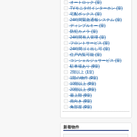
オートロック (
室)
TVモニタ付インターホン (
室)
宅配ボックス (
室)
24時間緊急通報システム (
室)
ディンプルキー (
室)
防犯カメラ (
室)
24時間有人管理 (
室)
フロントサービス (
室)
24時間ゴミ出し可 (
室)
住戸内覧可能 (
室)
コンシェルジュサービス (
室)
駐車場あり (
0
室)
2階以上 (
1
室)
1階の物件 (
0
室)
10階以上 (
0
室)
20階以上 (
0
室)
最上階 (
0
室)
南向き (
0
室)
角部屋 (
0
室)
新着物件