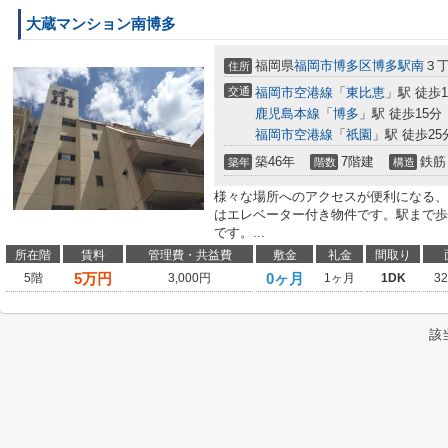
大蔵マンション南博多
福岡県
福岡市博多区
博多駅南
３丁
住所
交通
福岡市空港線
「
東比恵
」駅 徒歩1
鹿児島本線
「
博多
」駅 徒歩15分
福岡市空港線
「
祇園
」駅 徒歩25
築46年
7階建
鉄筋
築年
階数
構造
様々な場所へのアクセスが便利になる、
はエレベーター付き物件です。駅まで歩
です。...
所在階
賃料
管理費・共益費
敷金
礼金
間取り
5
万円
0ヶ月
5階
3,000円
1ヶ月
1DK
3
該