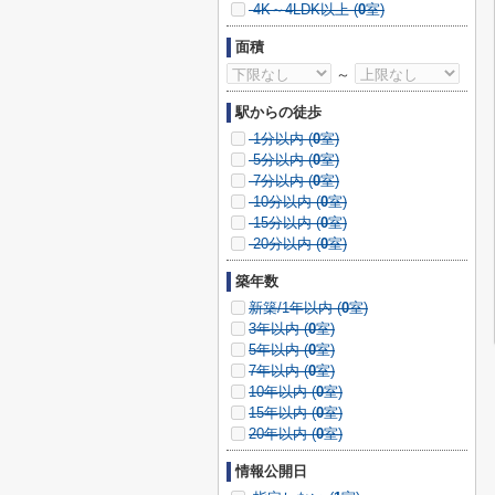
4K～4LDK以上 (
0
室)
面積
～
駅からの徒歩
1分以内 (
0
室)
5分以内 (
0
室)
7分以内 (
0
室)
10分以内 (
0
室)
15分以内 (
0
室)
20分以内 (
0
室)
築年数
新築/1年以内 (
0
室)
3年以内 (
0
室)
5年以内 (
0
室)
7年以内 (
0
室)
10年以内 (
0
室)
15年以内 (
0
室)
20年以内 (
0
室)
情報公開日