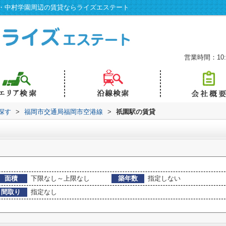
・中村学園周辺の賃貸ならライズエステート
営業時間：10:0
探す
>
福岡市交通局福岡市空港線
>
祇園駅の賃貸
面積
下限なし～上限なし
築年数
指定しない
間取り
指定なし