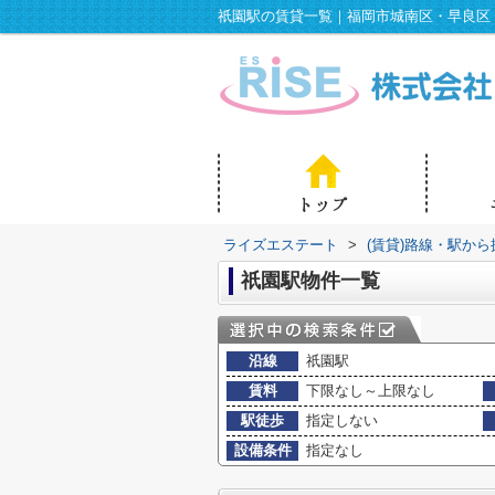
祇園駅の賃貸一覧｜福岡市城南区・早良区
ライズエステート
>
(賃貸)路線・駅から
祇園駅物件一覧
沿線
祇園駅
賃料
下限なし～上限なし
駅徒歩
指定しない
設備条件
指定なし