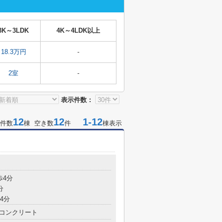
3K～3LDK
4K～4LDK以上
18.3万円
-
2室
-
表示件数：
12
12
1-12
件数
棟 空き数
件
棟表示
目
歩4分
分
4分
コンクリート