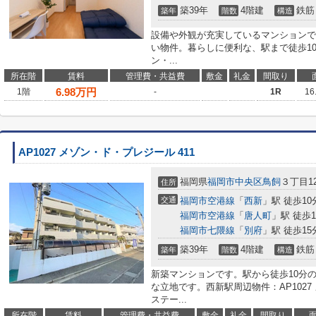
築39年
4階建
鉄筋
築年
階数
構造
設備や外観が充実しているマンションで
い物件。暮らしに便利な、駅まで徒歩10分
ン・...
所在階
賃料
管理費・共益費
敷金
礼金
間取り
6.98
万円
1階
-
1R
16
AP1027 メゾン・ド・プレジール 411
福岡県
福岡市中央区
鳥飼
３丁目12
住所
交通
福岡市空港線
「
西新
」駅 徒歩10
福岡市空港線
「
唐人町
」駅 徒歩1
福岡市七隈線
「
別府
」駅 徒歩15
築39年
4階建
鉄筋
築年
階数
構造
新築マンションです。駅から徒歩10分
な立地です。西新駅周辺物件：AP1027
ステー...
所在階
賃料
管理費・共益費
敷金
礼金
間取り