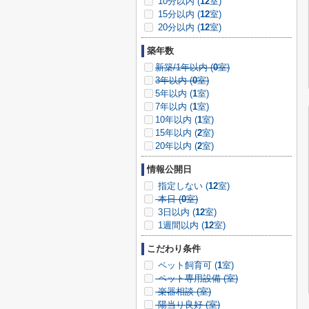
10分以内 (
12
室)
15分以内 (
12
室)
20分以内 (
12
室)
築年数
新築/1年以内 (
0
室)
3年以内 (
0
室)
5年以内 (
1
室)
7年以内 (
1
室)
10年以内 (
1
室)
15年以内 (
2
室)
20年以内 (
2
室)
情報公開日
指定しない (
12
室)
本日 (
0
室)
3日以内 (
12
室)
1週間以内 (
12
室)
こだわり条件
ペット飼育可 (
1
室)
ペット専用設備 (
室)
楽器相談 (
室)
陽当り良好 (
室)