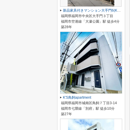
新品家具付きマンション大手門6(KaGood福岡)
福岡県福岡市中央区大手門３丁目
福岡市空港線「大濠公園」駅 徒歩4分
築28年
K'S鳥飼apartment
福岡県福岡市城南区鳥飼７丁目3-14
福岡市七隈線「別府」駅 徒歩10分
築27年