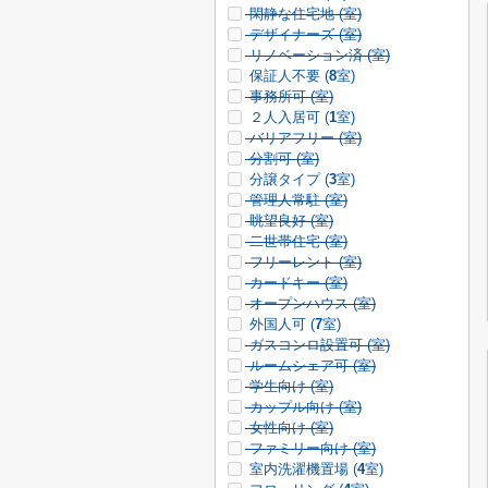
閑静な住宅地 (
室)
デザイナーズ (
室)
リノベーション済 (
室)
保証人不要 (
8
室)
事務所可 (
室)
２人入居可 (
1
室)
バリアフリー (
室)
分割可 (
室)
分譲タイプ (
3
室)
管理人常駐 (
室)
眺望良好 (
室)
二世帯住宅 (
室)
フリーレント (
室)
カードキー (
室)
オープンハウス (
室)
外国人可 (
7
室)
ガスコンロ設置可 (
室)
ルームシェア可 (
室)
学生向け (
室)
カップル向け (
室)
女性向け (
室)
ファミリー向け (
室)
室内洗濯機置場 (
4
室)