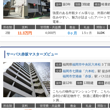
築3年
3階建
軽量
築年
階数
構造
強度のある外観タイル張りは、外面の耐
住みやすい、魅力が詰まったアパートで
電車...
所在階
賃料
管理費・共益費
敷金
礼金
間取り
11.3
万円
0ヶ月
2階
4,000円
1.5ヶ月
1LDK
サーパス赤坂マスターズビュー
福岡県
福岡市中央区
六本松
３丁
住所
交通
福岡市七隈線
「
六本松
」駅 徒歩
福岡市空港線
「
赤坂
」駅 バス11
築12年
13階建
鉄
築年
階数
構造
こちらの物件はマンションです。こちら
歩8分の駅近物件で、快適に通勤や通学
ト満...
所在階
賃料
管理費・共益費
敷金
礼金
間取り