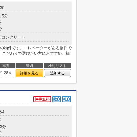
30
歩5分
分
分
筋コンクリート
の物件です。エレベーターがある物件で
。こだわりで選びたい方におすすめ。福
面積
詳細
検討リスト
21.28㎡
詳細を見る
追加する
-4
分
3分
分