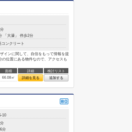
目
9分
分 「大濠」 停歩2分
筋コンクリート
ザインに関して、自信をもって情報を提
分の位置にある物件なので、アクセスも
面積
詳細
検討リスト
66.08㎡
詳細を見る
追加する
-10
7分
6分