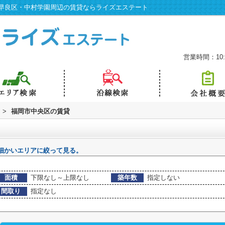
早良区・中村学園周辺の賃貸ならライズエステート
営業時間：10:0
>
福岡市中央区の賃貸
細かいエリアに絞って見る。
面積
下限なし～上限なし
築年数
指定しない
間取り
指定なし