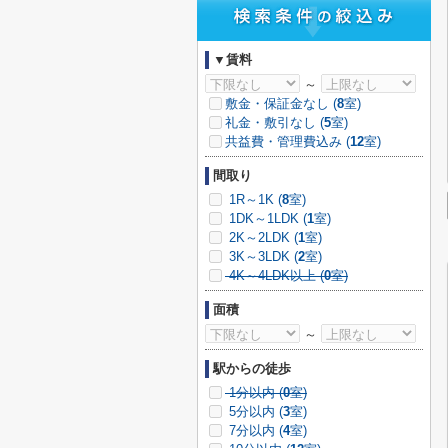
▼賃料
～
敷金・保証金なし (
8
室)
礼金・敷引なし (
5
室)
共益費・管理費込み (
12
室)
間取り
1R～1K (
8
室)
1DK～1LDK (
1
室)
2K～2LDK (
1
室)
3K～3LDK (
2
室)
4K～4LDK以上 (
0
室)
面積
～
駅からの徒歩
1分以内 (
0
室)
5分以内 (
3
室)
7分以内 (
4
室)