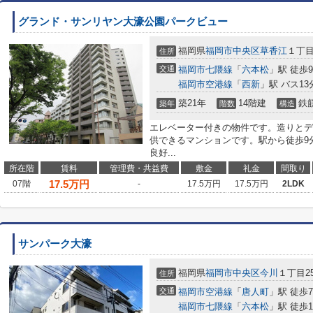
グランド・サンリヤン大濠公園パークビュー
福岡県
福岡市中央区
草香江
１丁
住所
交通
福岡市七隈線
「
六本松
」駅 徒歩
福岡市空港線
「
西新
」駅 バス13
築21年
14階建
鉄
築年
階数
構造
エレベーター付きの物件です。造りとデ
供できるマンションです。駅から徒歩9
良好...
所在階
賃料
管理費・共益費
敷金
礼金
間取り
17.5
万円
07階
-
17.5万円
17.5万円
2LDK
サンパーク大濠
福岡県
福岡市中央区
今川
１丁目25
住所
交通
福岡市空港線
「
唐人町
」駅 徒歩
福岡市七隈線
「
六本松
」駅 徒歩1