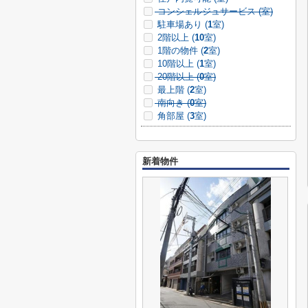
コンシェルジュサービス (
室)
駐車場あり (
1
室)
2階以上 (
10
室)
1階の物件 (
2
室)
10階以上 (
1
室)
20階以上 (
0
室)
最上階 (
2
室)
南向き (
0
室)
角部屋 (
3
室)
新着物件