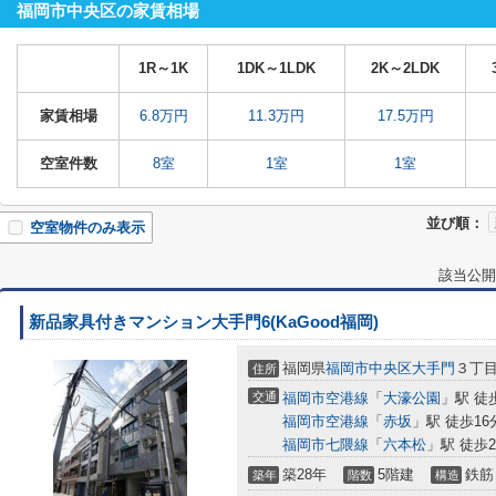
福岡市中央区の家賃相場
1R～1K
1DK～1LDK
2K～2LDK
家賃相場
6.8万円
11.3万円
17.5万円
空室件数
8室
1室
1室
並び順：
空室物件のみ表示
該当公開
新品家具付きマンション大手門6(KaGood福岡)
福岡県
福岡市中央区
大手門
３丁
住所
交通
福岡市空港線
「
大濠公園
」駅 徒
福岡市空港線
「
赤坂
」駅 徒歩16
福岡市七隈線
「
六本松
」駅 徒歩2
築28年
5階建
鉄筋
築年
階数
構造