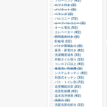
フローリング (
4
室)
ロフト付き (
室)
メゾネット (
室)
ベランダ (
室)
バルコニー (
7
室)
ルーフバルコニー (
室)
オール電化 (
5
室)
エレベーター (
4
室)
照明器具付き (
室)
駐輪場 (
1
室)
バイク置場あり (
室)
家具・家電付き (
8
室)
洗濯機置場有 (
3
室)
外観タイル張り (
1
室)
コンロ２口以上 (
4
室)
食器洗い乾燥機 (
室)
システムキッチン (
4
室)
対面式キッチン (
3
室)
バス・トイレ別 (
7
室)
追焚機能浴室 (
2
室)
浴室乾燥機 (
4
室)
温水洗浄便座 (
4
室)
洗面台 (
室)
洗髪洗面化粧台 (
1
室)