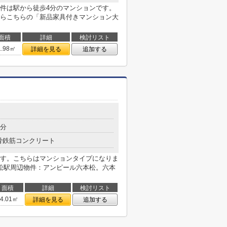
件は駅から徒歩4分のマンションです。
らこちらの「新品家具付きマンション大
面積
詳細
検討リスト
1.98㎡
詳細を見る
追加する
目
4分
骨鉄筋コンクリート
す。こちらはマンションタイプになりま
松駅周辺物件：アンピール六本松。六本
面積
詳細
検討リスト
74.01㎡
詳細を見る
追加する