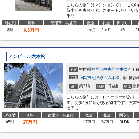
こちらの物件はマンションです。この物
新生活を失敗せず、スタートさせたいな
手門...
所在階
賃料
管理費・共益費
敷金
礼金
間取り
6.3
万円
3階
-
1ヶ月
2ヶ月
1R
2
アンピール六本松
福岡県
福岡市中央区
六本松
４丁
住所
交通
福岡市七隈線
「
六本松
」駅 徒歩
築31年
12階建
鉄
築年
階数
構造
こちらの物件にはエレベーターがありま
す。徒歩4分に駅がある物件です。六本
松周...
所在階
賃料
管理費・共益費
敷金
礼金
間取り
17
万円
05階
-
17万円
34万円
3LDK