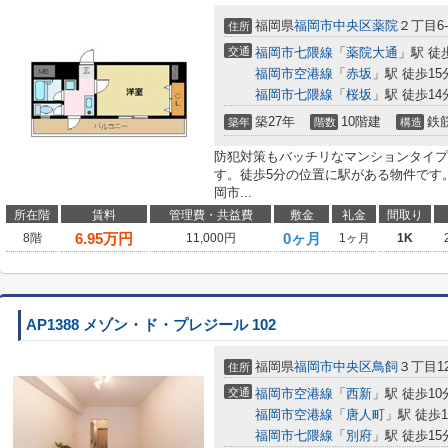
福岡県
福岡市中央区
薬院
２丁目6-
住所
交通
福岡市七隈線
「
薬院大通
」駅 徒
福岡市空港線
「
赤坂
」駅 徒歩15
福岡市七隈線
「
桜坂
」駅 徒歩14
築27年
10階建
鉄
築年
階数
構造
防犯対策もバッチリなマンションタイプ
す。徒歩5分の位置に駅がある物件です
岡市...
所在階
賃料
管理費・共益費
敷金
礼金
間取り
6.95
万円
0ヶ月
8階
11,000円
1ヶ月
1K
AP1388 メゾン・ド・プレジール 102
福岡県
福岡市中央区
鳥飼
３丁目12
住所
交通
福岡市空港線
「
西新
」駅 徒歩10
福岡市空港線
「
唐人町
」駅 徒歩1
福岡市七隈線
「
別府
」駅 徒歩15