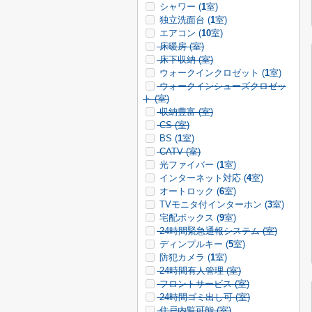
シャワー (
1
室)
独立洗面台 (
1
室)
エアコン (
10
室)
床暖房 (
室)
床下収納 (
室)
ウォークインクロゼット (
1
室)
ウォークインシューズクロゼッ
ト (
室)
収納豊富 (
室)
CS (
室)
BS (
1
室)
CATV (
室)
光ファイバー (
1
室)
インターネット対応 (
4
室)
オートロック (
6
室)
TVモニタ付インターホン (
3
室)
宅配ボックス (
9
室)
24時間緊急通報システム (
室)
ディンプルキー (
5
室)
防犯カメラ (
1
室)
24時間有人管理 (
室)
フロントサービス (
室)
24時間ゴミ出し可 (
室)
住戸内覧可能 (
室)