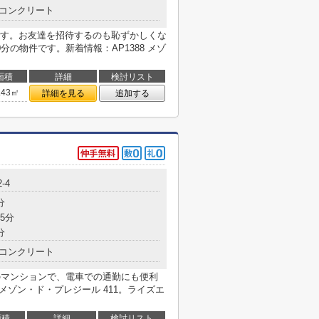
コンクリート
す。お友達を招待するのも恥ずかしくな
の物件です。新着情報：AP1388 メゾ
面積
詳細
検討リスト
.43㎡
詳細を見る
追加する
-4
分
5分
分
コンクリート
のマンションで、電車での通勤にも便利
 メゾン・ド・プレジール 411。ライズエ
面積
詳細
検討リスト