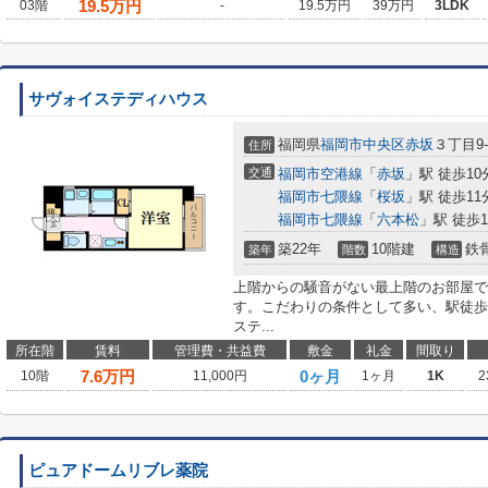
19.5
万円
03階
-
19.5万円
39万円
3LDK
サヴォイステディハウス
福岡県
福岡市中央区
赤坂
３丁目9-
住所
交通
福岡市空港線
「
赤坂
」駅 徒歩10
福岡市七隈線
「
桜坂
」駅 徒歩11
福岡市七隈線
「
六本松
」駅 徒歩1
築22年
10階建
鉄
築年
階数
構造
上階からの騒音がない最上階のお部屋で
す。こだわりの条件として多い、駅徒歩
ステ...
所在階
賃料
管理費・共益費
敷金
礼金
間取り
7.6
万円
0ヶ月
10階
11,000円
1ヶ月
1K
2
ピュアドームリブレ薬院