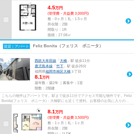
なら高宮周辺はいかがでしょ...
4.5
万
円
(管理費・共益費 3,000円)
敷：0ヶ月｜礼：1.5ヶ月
所在階：2階
間取り：1R
面積：27.08㎡
Feliz Bonita（フェリス ボニータ）
賃貸｜アパート
西鉄大牟田線
「
大橋
」駅 徒歩11分
鹿児島本線
「
竹下
」駅 徒歩26分
福岡県
福岡市南区
大橋
３丁目
8.1
万円
築年数：築2年 ｜募集中：
1室
階数：2階建
こちらの物件はアパートです。駅まで徒歩11分でアクセス可能な物件です。Feliz
Bonita(フェリス ボニータ)：大橋駅にも近くて便利。お客様のお気に入りの物
件をライズエステートから...
8.1
万
円
(管理費・共益費 3,500円)
敷：1ヶ月｜礼：1ヶ月
所在階：2階
間取り：1LDK