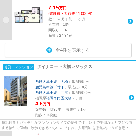
7.15
万
円
(管理費・共益費 11,000円)
敷：0ヶ月｜礼：1ヶ月
所在階：1階
間取り：1K
面積：24.34㎡
全4件を表示する
ダイナコート大橋レジックス
賃貸｜マンション
西鉄大牟田線
「
大橋
」駅 徒歩5分
鹿児島本線
「
竹下
」駅 徒歩18分
西鉄大牟田線
「
井尻
」駅 徒歩20分
福岡県
福岡市南区
大橋
２丁目
4.6
万円
築年数：築36年 ｜募集中：
1室
階数：10階建
防犯対策もバッチリなマンションタイプの物件です。駅まで平坦なエリアに位置
する物件で気軽に散歩できるのもいいですね。共用部には敷地内ごみ置き場・エ
レベータなどが備わっており...