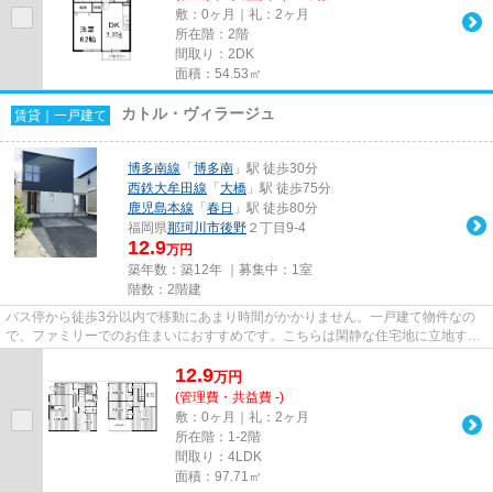
敷：0ヶ月｜礼：2ヶ月
所在階：2階
間取り：2DK
面積：54.53㎡
カトル・ヴィラージュ
賃貸｜一戸建て
博多南線
「
博多南
」駅 徒歩30分
西鉄大牟田線
「
大橋
」駅 徒歩75分
鹿児島本線
「
春日
」駅 徒歩80分
福岡県
那珂川市
後野
２丁目9-4
12.9
万円
築年数：築12年 ｜募集中：
1室
階数：2階建
バス停から徒歩3分以内で移動にあまり時間がかかりません。一戸建て物件なの
で、ファミリーでのお住まいにおすすめです。こちらは閑静な住宅地に立地する
物件です。博多南駅近くの新居...
12.9
万
円
(管理費・共益費 -)
敷：0ヶ月｜礼：2ヶ月
所在階：1-2階
間取り：4LDK
面積：97.71㎡