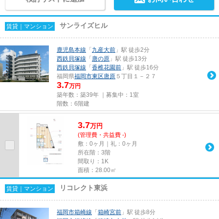
サンライズヒル
賃貸｜マンション
鹿児島本線
「
九産大前
」駅 徒歩2分
西鉄貝塚線
「
唐の原
」駅 徒歩13分
西鉄貝塚線
「
香椎花園前
」駅 徒歩16分
福岡県
福岡市東区
唐原
５丁目１－２７
3.7
万円
築年数：築39年 ｜募集中：
1室
階数：6階建
3.7
万
円
(管理費・共益費 -)
敷：0ヶ月｜礼：0ヶ月
所在階：3階
間取り：1K
面積：28.00㎡
リコレクト東浜
賃貸｜マンション
福岡市箱崎線
「
箱崎宮前
」駅 徒歩8分