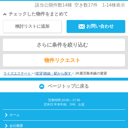
該当公開件数
14
棟 空き数
17
件
1-14
棟表示
チェックした物件をまとめて
検討リストに追加
お問い合わせ
さらに条件を絞り込む
物件リクエスト
ライズエステート
>
(賃貸)路線・駅から探す
>
JR鹿児島本線の賃貸
ページトップに戻る
営業時間:10:00～17:30
定休日:年末年始、GW、お盆
ホーム
会社概要