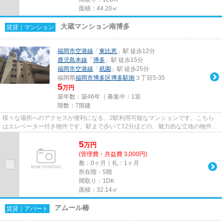
面積：44.20㎡
大蔵マンション南博多
賃貸｜マンション
福岡市空港線
「
東比恵
」駅 徒歩12分
鹿児島本線
「
博多
」駅 徒歩15分
福岡市空港線
「
祇園
」駅 徒歩25分
福岡県
福岡市博多区
博多駅南
３丁目5-35
5
万円
築年数：築46年 ｜募集中：
1室
階数：7階建
様々な場所へのアクセスが便利になる、2駅利用可能なマンションです。こちら
はエレベーター付き物件です。駅まで歩いて12分ほどの、魅力的な立地の物件で
す。ぜひ一度見ていただきたい...
5
万
円
(管理費・共益費 3,000円)
敷：0ヶ月｜礼：1ヶ月
所在階：5階
間取り：1DK
面積：32.14㎡
アムール椿
賃貸｜アパート