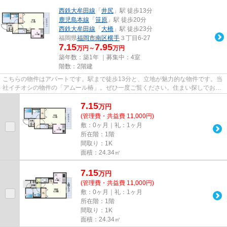
西鉄大牟田線
「
井尻
」駅 徒歩13分
鹿児島本線
「
笹原
」駅 徒歩20分
西鉄大牟田線
「
大橋
」駅 徒歩23分
福岡県
福岡市南区
横手
３丁目6-27
7.15
7.95
万円～
万円
築年数：築1年 ｜募集中：
4室
階数：2階建
こちらの物件はアパートです。駅まで徒歩13分と、立地が魅力的な物件です。当
社イチオシの物件の「アムール椿」。ぜひ一度ご覧ください。住まい探しでお困
りならライズエステートまで...
7.15
万
円
(管理費・共益費 11,000円)
敷：0ヶ月｜礼：1ヶ月
所在階：1階
間取り：1K
面積：24.34㎡
7.15
万
円
(管理費・共益費 11,000円)
敷：0ヶ月｜礼：1ヶ月
所在階：1階
間取り：1K
面積：24.34㎡