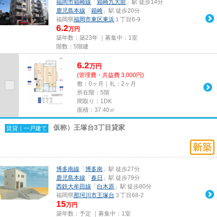
福岡市箱崎線
「
箱崎九大前
」駅 徒歩14分
鹿児島本線
「
箱崎
」駅 徒歩20分
福岡県
福岡市東区
東浜
１丁目6-9
6.2
万円
築年数：築23年 ｜募集中：
1室
階数：5階建
6.2
万
円
(管理費・共益費 3,000円)
敷：0ヶ月｜礼：2ヶ月
所在階：5階
間取り：1DK
面積：37.40㎡
仮称）王塚台3丁目貸家
賃貸｜一戸建て
博多南線
「
博多南
」駅 徒歩27分
鹿児島本線
「
春日
」駅 徒歩79分
西鉄大牟田線
「
白木原
」駅 徒歩80分
福岡県
那珂川市
王塚台
３丁目68-2
15
万円
築年数：予定 ｜募集中：
1室