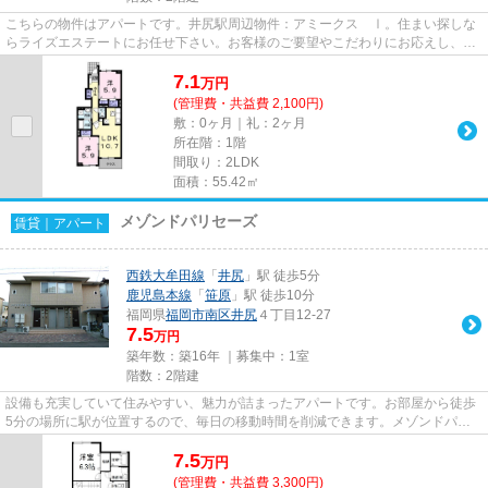
こちらの物件はアパートです。井尻駅周辺物件：アミークス Ⅰ。住まい探しな
らライズエステートにお任せ下さい。お客様のご要望やこだわりにお応えし、条
件に適した賃貸物件のご紹介を...
7.1
万
円
(管理費・共益費 2,100円)
敷：0ヶ月｜礼：2ヶ月
所在階：1階
間取り：2LDK
面積：55.42㎡
メゾンドパリセーズ
賃貸｜アパート
西鉄大牟田線
「
井尻
」駅 徒歩5分
鹿児島本線
「
笹原
」駅 徒歩10分
福岡県
福岡市南区
井尻
４丁目12-27
7.5
万円
築年数：築16年 ｜募集中：
1室
階数：2階建
設備も充実していて住みやすい、魅力が詰まったアパートです。お部屋から徒歩
5分の場所に駅が位置するので、毎日の移動時間を削減できます。メゾンドパリ
セーズ：井尻駅にも近くて便利...
7.5
万
円
(管理費・共益費 3,300円)