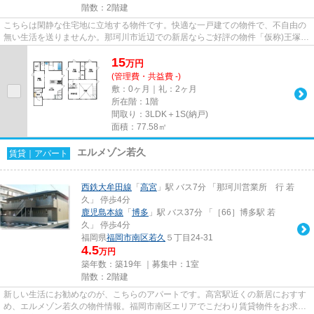
階数：2階建
こちらは閑静な住宅地に立地する物件です。快適な一戸建ての物件で、不自由の
無い生活を送りませんか。那珂川市近辺での新居ならご好評の物件「仮称)王塚台
3丁目貸家」はいかがでしょ...
15
万
円
(管理費・共益費 -)
敷：0ヶ月｜礼：2ヶ月
所在階：1階
間取り：3LDK＋1S(納戸)
面積：77.58㎡
エルメゾン若久
賃貸｜アパート
西鉄大牟田線
「
高宮
」駅 バス7分 「那珂川営業所 行 若
久」 停歩4分
鹿児島本線
「
博多
」駅 バス37分 「［66］博多駅 若
久」 停歩4分
福岡県
福岡市南区
若久
５丁目24-31
4.5
万円
築年数：築19年 ｜募集中：
1室
階数：2階建
新しい生活にお勧めなのが、こちらのアパートです。高宮駅近くの新居におすす
め、エルメゾン若久の物件情報。福岡市南区エリアでこだわり賃貸物件をお求め