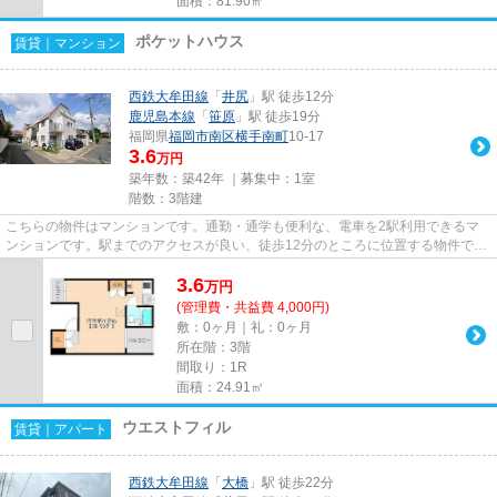
面積：81.90㎡
ポケットハウス
賃貸｜マンション
西鉄大牟田線
「
井尻
」駅 徒歩12分
鹿児島本線
「
笹原
」駅 徒歩19分
福岡県
福岡市南区
横手南町
10-17
3.6
万円
築年数：築42年 ｜募集中：
1室
階数：3階建
こちらの物件はマンションです。通勤・通学も便利な、電車を2駅利用できるマ
ンションです。駅までのアクセスが良い、徒歩12分のところに位置する物件で
す。井尻駅周辺物件：ポケットハ...
3.6
万
円
(管理費・共益費 4,000円)
敷：0ヶ月｜礼：0ヶ月
所在階：3階
間取り：1R
面積：24.91㎡
ウエストフィル
賃貸｜アパート
西鉄大牟田線
「
大橋
」駅 徒歩22分