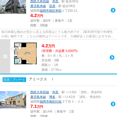
西鉄大牟田線
「
井尻
」駅 徒歩30分
鹿児島本線
「
笹原
」駅 徒歩38分
福岡県
福岡市南区
和田
１丁目6-11
4.2
万円
築年数：築8年 ｜募集中：
1室
階数：3階建
毎日綺麗な眺めが窓から見える部屋はとても魅力的です。2駅利用可能で利便性
の高い物件です。こちらの物件はアパートです。大橋駅近くの新居におすすめ、
ウエストフィルの物件情報。ラ...
4.2
万
円
(管理費・共益費 3,000円)
敷：0ヶ月｜礼：1ヶ月
所在階：3階
間取り：1R
面積：27.50㎡
アミークス Ⅰ
賃貸｜アパート
西鉄大牟田線
「
井尻
」駅 バス9分 「須玖」 停歩9分
鹿児島本線
「
博多
」駅 バス42分 「須玖」 停歩9分
福岡県
福岡市南区
曰佐
３丁目３－２２
7.1
万円
築年数：築14年 ｜募集中：
1室
階数：2階建