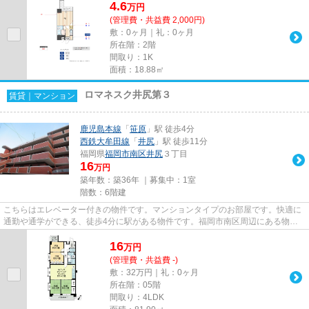
4.6
万
円
(管理費・共益費 2,000円)
敷：0ヶ月｜礼：0ヶ月
所在階：2階
間取り：1K
面積：18.88㎡
ロマネスク井尻第３
賃貸｜マンション
鹿児島本線
「
笹原
」駅 徒歩4分
西鉄大牟田線
「
井尻
」駅 徒歩11分
福岡県
福岡市南区
井尻
３丁目
16
万円
築年数：築36年 ｜募集中：
1室
階数：6階建
こちらはエレベーター付きの物件です。マンションタイプのお部屋です。快適に
通勤や通学ができる、徒歩4分に駅がある物件です。福岡市南区周辺にある物件
をお求めの方は「ロマネスク井...
16
万
円
(管理費・共益費 -)
敷：32万円｜礼：0ヶ月
所在階：05階
間取り：4LDK