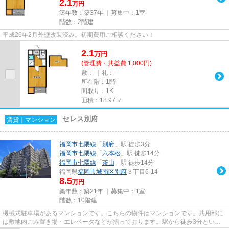
2.1
万円
築年数：築37年 ｜募集中：
1室
階数：2階建
平成26年2月外壁改装済み。初期費用ご相談ください！
2.1
万
円
(管理費・共益費 1,000円)
敷：-｜礼：-
所在階：1階
間取り：1K
面積：18.97㎡
セレス別府
賃貸｜マンション
福岡市七隈線
「
別府
」駅 徒歩3分
福岡市七隈線
「
六本松
」駅 徒歩14分
福岡市七隈線
「
茶山
」駅 徒歩14分
福岡県
福岡市城南区
別府
３丁目6-14
8.5
万円
築年数：築21年 ｜募集中：
1室
階数：10階建
機械式駐車場があるマンションです。こちらの物件はマンションです。共用部に
は敷地内ごみ置き場・エレベータなどが揃っております。駅から徒歩3分という