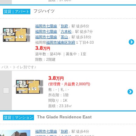
フジハイツ
賃貸｜アパート
福岡市七隈線
「
別府
」駅 徒歩6分
福岡市七隈線
「
六本松
」駅 徒歩7分
福岡市七隈線
「
茶山
」駅 徒歩18分
福岡県
福岡市城南区
別府
１丁目4-33
3.8
万円
築年数：築43年 ｜募集中：
1室
階数：2階建
バス・トイレ別です♪
3.8
万
円
(管理費・共益費 2,000円)
敷：-｜礼：-
所在階：1階
間取り：1K
面積：23.18㎡
The Glade Residence East
賃貸｜マンション
福岡市七隈線
「
別府
」駅 徒歩4分