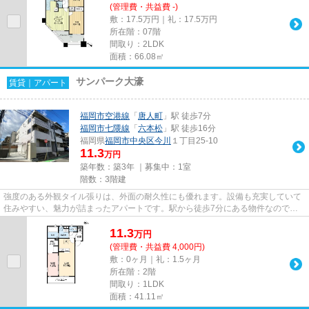
(管理費・共益費 -)
敷：17.5万円｜礼：17.5万円
所在階：07階
間取り：2LDK
面積：66.08㎡
サンパーク大濠
賃貸｜アパート
福岡市空港線
「
唐人町
」駅 徒歩7分
福岡市七隈線
「
六本松
」駅 徒歩16分
福岡県
福岡市中央区
今川
１丁目25-10
11.3
万円
築年数：築3年 ｜募集中：
1室
階数：3階建
強度のある外観タイル張りは、外面の耐久性にも優れます。設備も充実していて
住みやすい、魅力が詰まったアパートです。駅から徒歩7分にある物件なので、
電車利用が多い方にオススメで...
11.3
万
円
(管理費・共益費 4,000円)
敷：0ヶ月｜礼：1.5ヶ月
所在階：2階
間取り：1LDK
面積：41.11㎡