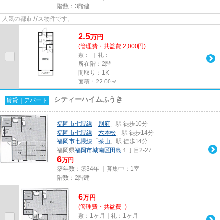
階数：3階建
人気の都市ガス物件です。
2.5
万
円
(管理費・共益費 2,000円)
敷：-｜礼：-
所在階：2階
間取り：1K
面積：22.00㎡
シティーハイムふうき
賃貸｜アパート
福岡市七隈線
「
別府
」駅 徒歩10分
福岡市七隈線
「
六本松
」駅 徒歩14分
福岡市七隈線
「
茶山
」駅 徒歩14分
福岡県
福岡市城南区
田島
１丁目2-27
6
万円
築年数：築34年 ｜募集中：
1室
階数：2階建
6
万
円
(管理費・共益費 -)
敷：1ヶ月｜礼：1ヶ月