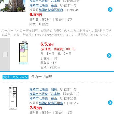
福岡市七隈線
「
六本松
」駅 徒歩13分
福岡市七隈線
「
茶山
」駅 徒歩15分
福岡県
福岡市城南区
別府
３丁目9-34
6.5
万円
築年数：築27年 ｜募集中：
1室
階数：10階建
スーパー「ハローデイ別府」が物件から466mのところにあります。2駅利用でき
る場所にあり、行き先に合わせて使い分けができます。共用部にはエレベータ・
敷地内ごみ置き場などが揃って...
6.5
万
円
(管理費・共益費 3,000円)
敷：1ヶ月｜礼：0ヶ月
所在階：8階
間取り：1K
面積：23.80㎡
ラカーサ田島
賃貸｜マンション
福岡市七隈線
「
別府
」駅 徒歩10分
福岡市七隈線
「
六本松
」駅 徒歩13分
福岡市七隈線
「
茶山
」駅 徒歩16分
福岡県
福岡市城南区
田島
１丁目12-2
2.5
万円
築年数：築36年 ｜募集中：
1室