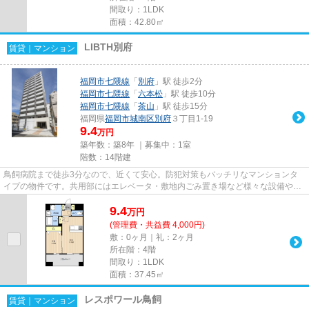
間取り：1LDK
面積：42.80㎡
LIBTH別府
賃貸｜マンション
福岡市七隈線
「
別府
」駅 徒歩2分
福岡市七隈線
「
六本松
」駅 徒歩10分
福岡市七隈線
「
茶山
」駅 徒歩15分
福岡県
福岡市城南区
別府
３丁目1-19
9.4
万円
築年数：築8年 ｜募集中：
1室
階数：14階建
鳥飼病院まで徒歩3分なので、近くて安心。防犯対策もバッチリなマンションタ
イプの物件です。共用部にはエレベータ・敷地内ごみ置き場など様々な設備やサ
ービスが揃っているので便利で...
9.4
万
円
(管理費・共益費 4,000円)
敷：0ヶ月｜礼：2ヶ月
所在階：4階
間取り：1LDK
面積：37.45㎡
レスポワール鳥飼
賃貸｜マンション