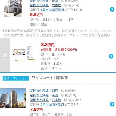
福岡市七隈線
「
茶山
」駅 徒歩10分
福岡市七隈線
「
六本松
」駅 徒歩14分
福岡県
福岡市城南区
別府
２丁目13-18
8.8
万円
築年数：築11年 ｜募集中：
1室
階数：5階建
行動範囲が広がる2駅利用可能な物件です。防犯対策もバッチリなマンションタ
イプの物件です。共用部には敷地内ごみ置き場・エレベータなど様々な設備やサ
ービスが揃っているので便利で...
8.8
万
円
(管理費・共益費 5,000円)
敷：-｜礼：2ヶ月
所在階：5階
間取り：1LDK
面積：34.36㎡
ワイズコート別府駅前
賃貸｜マンション
福岡市七隈線
「
別府
」駅 徒歩3分
福岡市七隈線
「
茶山
」駅 徒歩13分
福岡市七隈線
「
六本松
」駅 徒歩16分
福岡県
福岡市城南区
別府
３丁目7-7
7.9
万円
築年数：築6年 ｜募集中：
1室