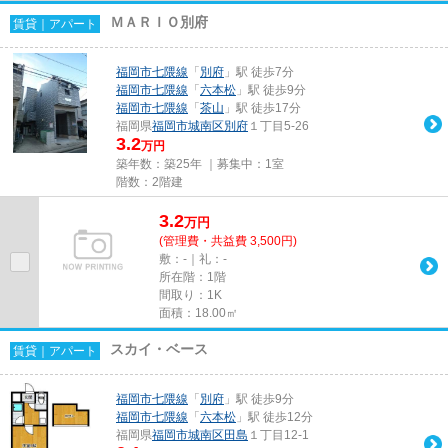
ＭＡＲＩＯ別府
賃貸｜アパート
福岡市七隈線
「
別府
」駅 徒歩7分
福岡市七隈線
「
六本松
」駅 徒歩9分
福岡市七隈線
「
茶山
」駅 徒歩17分
福岡県
福岡市城南区
別府
１丁目5-26
3.2
万円
築年数：築25年 ｜募集中：
1室
階数：2階建
3.2
万
円
(管理費・共益費 3,500円)
敷：-｜礼：-
所在階：1階
間取り：1K
面積：18.00㎡
スカイ・ベース
賃貸｜アパート
福岡市七隈線
「
別府
」駅 徒歩9分
福岡市七隈線
「
六本松
」駅 徒歩12分
福岡県
福岡市城南区
田島
１丁目12-1