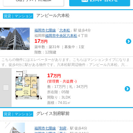
アンピール六本松
賃貸｜マンション
福岡市七隈線
「
六本松
」駅 徒歩4分
福岡県
福岡市中央区
六本松
４丁目
17
万円
築年数：築31年 ｜募集中：
1室
階数：12階建
こちらの物件にはエレベーターがあります。こちらはマンションタイプになりま
す。徒歩4分に駅がある物件です。六本松駅周辺物件：アンピール六本松。六本
松周辺での住まい探しをライズ...
17
万
円
(管理費・共益費 -)
敷：17万円｜礼：34万円
所在階：05階
間取り：3LDK
面積：74.01㎡
グレイス別府駅前
賃貸｜マンション
福岡市七隈線
「
別府
」駅 徒歩4分