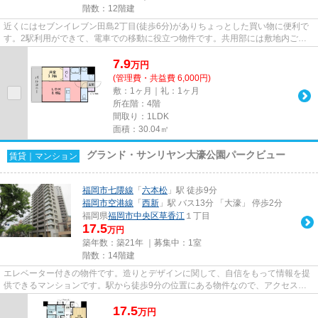
階数：12階建
近くにはセブンイレブン田島2丁目(徒歩6分)がありちょっとした買い物に便利で
す。2駅利用ができて、電車での移動に役立つ物件です。共用部には敷地内ごみ
置き場・エレベータなどが揃っ...
7.9
万
円
(管理費・共益費 6,000円)
敷：1ヶ月｜礼：1ヶ月
所在階：4階
間取り：1LDK
面積：30.04㎡
グランド・サンリヤン大濠公園パークビュー
賃貸｜マンション
福岡市七隈線
「
六本松
」駅 徒歩9分
福岡市空港線
「
西新
」駅 バス13分 「大濠」 停歩2分
福岡県
福岡市中央区
草香江
１丁目
17.5
万円
築年数：築21年 ｜募集中：
1室
階数：14階建
エレベーター付きの物件です。造りとデザインに関して、自信をもって情報を提
供できるマンションです。駅から徒歩9分の位置にある物件なので、アクセスも
良好です。こだわりポイント満...
17.5
万
円