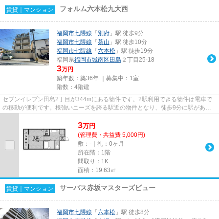
フォルム六本松九大西
賃貸｜マンション
福岡市七隈線
「
別府
」駅 徒歩9分
福岡市七隈線
「
茶山
」駅 徒歩10分
福岡市七隈線
「
六本松
」駅 徒歩19分
福岡県
福岡市城南区
田島
２丁目25-18
3
万円
築年数：築36年 ｜募集中：
1室
階数：4階建
セブンイレブン田島2丁目が344mにある物件です。2駅利用できる物件は電車で
の移動が便利です。根強いニーズを誇る駅近の物件となり、徒歩9分に駅があり
ます。「フォルム六本松九大西」...
3
万
円
(管理費・共益費 5,000円)
敷：-｜礼：0ヶ月
所在階：1階
間取り：1K
面積：19.63㎡
サーパス赤坂マスターズビュー
賃貸｜マンション
福岡市七隈線
「
六本松
」駅 徒歩8分