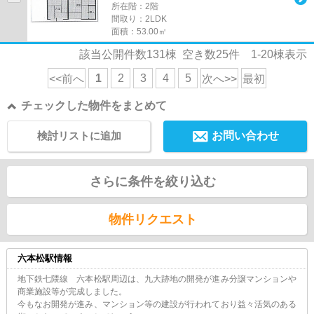
所在階：2階
間取り：2LDK
面積：53.00㎡
該当公開件数
131
棟 空き数
25
件
1-20
棟表示
1
2
3
4
5
<<前へ
次へ>>
最初
チェックした物件をまとめて
検討リストに追加
お問い合わせ
さらに条件を絞り込む
物件リクエスト
六本松駅情報
地下鉄七隈線 六本松駅周辺は、九大跡地の開発が進み分譲マンションや
商業施設等が完成しました。
今もなお開発が進み、マンション等の建設が行われており益々活気のある