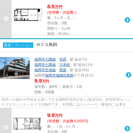
アクセス良好な駅近物件はいか...
8.5
万
円
(管理費・共益費 -)
敷：3ヶ月｜礼：-
所在階：3階
間取り：1LDK
面積：35.89㎡
ＭＣＧ鳥飼
賃貸｜マンション
福岡市七隈線
「
別府
」駅 徒歩7分
福岡市七隈線
「
六本松
」駅 徒歩11分
福岡市空港線
「
西新
」駅 徒歩19分
福岡県
福岡市城南区
鳥飼
５丁目19-12
9.9
万円
築年数：築8年 ｜募集中：
1室
階数：6階建
役所への届出や手続きも楽にできる城南区役所が近く(徒歩5分)。防犯対策もバッ
チリなマンションタイプの物件です。共用部にはエレベータ・敷地内ごみ置き場
などが備わっておりとても充...
9.9
万
円
(管理費・共益費 6,000円)
敷：-｜礼：2ヶ月
所在階：2階