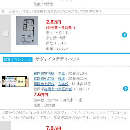
階数：5階建
お一人暮らしで広いお部屋をお求めの方におススメの物件です！
2.8
万
円
(管理費・共益費 -)
敷：1ヶ月｜礼：-
所在階：5階
間取り：1DK
面積：20.00㎡
サヴォイステディハウス
賃貸｜マンション
福岡市空港線
「
赤坂
」駅 徒歩10分
福岡市七隈線
「
桜坂
」駅 徒歩11分
福岡市七隈線
「
六本松
」駅 徒歩14分
福岡県
福岡市中央区
赤坂
３丁目9-21
7.6
万円
築年数：築22年 ｜募集中：
1室
階数：10階建
上階からの騒音がない最上階のお部屋です。こちらはマンションタイプになりま
す。こだわりの条件として多い、駅徒歩10分の物件です。新着情報：サヴォイス
テディハウスの空室情報なら...
7.6
万
円