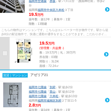
福岡市空港線
「
赤坂
」駅 バス11分 「護国神社前」 停歩2
分
福岡県
福岡市中央区
六本松
３丁目
19.5
万円
築年数：築12年 ｜募集中：
1室
階数：13階建
こちらの物件はマンションです。こちらはエレベーター付き物件です。駅から徒
歩8分の駅近物件で、快適に通勤や通学をすることができます。こだわりポイン
ト満載のサーパス赤坂マスター...
19.5
万
円
(管理費・共益費 -)
敷：19.5万円｜礼：39万円
所在階：03階
間取り：3LDK
面積：72.24㎡
アゼリア21
賃貸｜マンション
福岡市七隈線
「
別府
」駅 徒歩2分
福岡市七隈線
「
茶山
」駅 徒歩12分
福岡市七隈線
「
六本松
」駅 徒歩13分
福岡県
福岡市城南区
別府
２丁目11-5
2.8
万円
築年数：築34年 ｜募集中：
1室