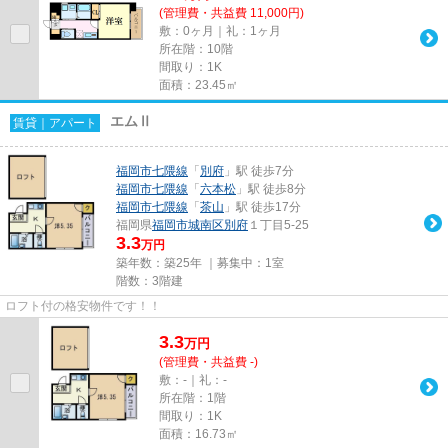
(管理費・共益費 11,000円)
敷：0ヶ月｜礼：1ヶ月
所在階：10階
間取り：1K
面積：23.45㎡
エムⅡ
賃貸｜アパート
福岡市七隈線
「
別府
」駅 徒歩7分
福岡市七隈線
「
六本松
」駅 徒歩8分
福岡市七隈線
「
茶山
」駅 徒歩17分
福岡県
福岡市城南区
別府
１丁目5-25
3.3
万円
築年数：築25年 ｜募集中：
1室
階数：3階建
ロフト付の格安物件です！！
3.3
万
円
(管理費・共益費 -)
敷：-｜礼：-
所在階：1階
間取り：1K
面積：16.73㎡