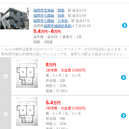
福岡市空港線
「
西新
」駅 徒歩11分
福岡市七隈線
「
別府
」駅 徒歩13分
福岡市七隈線
「
六本松
」駅 徒歩17分
福岡県
福岡市城南区
鳥飼
４丁目16-22
5.4
6
万円～
万円
築年数：築30年 ｜募集中：
2室
階数：3階建
こちらの物件は最寄りのスーパー「にしてつストア」が212m以内にあります。2
駅利用可能な利便性の高いマンションです。最寄りの駅まで徒歩11分のマンショ
ンです。レスポワール鳥飼の詳...
6
万
円
(管理費・共益費 3,000円)
敷：1ヶ月｜礼：1ヶ月
所在階：1階
間取り：2DK
面積：37.00㎡
5.4
万
円
(管理費・共益費 3,000円)
敷：1ヶ月｜礼：1ヶ月
所在階：3階
間取り：2DK
面積：37.00㎡