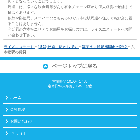
街へとなっていくことでしょう。
周辺には、様々な飲食店等があり有名チェーン店から個人経営の老舗まで
幅広くあります。
銀行や郵便局、スーパーなどもあるので六本松駅周辺へ住んでもお店に困
ることはありません。
今話題の六本松エリアでお部屋をお探しの方は、ライズエステートへお問
い合わせ下さい。
ライズエステート
>
(賃貸)路線・駅から探す
>
福岡市交通局福岡市七隈線
>
六
本松駅の賃貸
ページトップに戻る
営業時間:10:00～17:30
定休日:年末年始、GW、お盆
ホーム
会社概要
お問い合わせ
PCサイト