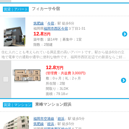
フィカーサ今宿
賃貸｜アパート
筑肥線
「
今宿
」駅 徒歩6分
福岡県
福岡市西区
今宿
３丁目1-31
12.8
万円
築年数：築14年 ｜募集中：
1室
階数：2階建
住む人のことも考えられている満足度の高いアパートです。駅から徒歩6分の立
地で電車での通勤や通学に便利な物件です。福岡市西区近辺での新居ならご好評
の物件「フィカーサ今宿」はい...
12.8
万
円
(管理費・共益費 3,000円)
敷：0ヶ月｜礼：2ヶ月
所在階：2階
間取り：3LDK
面積：79.18㎡
東峰マンション姪浜
賃貸｜マンション
福岡市空港線
「
姪浜
」駅 徒歩5分
筑肥線
「
姪浜
」駅 徒歩5分
福岡県
福岡市西区
姪の浜
５丁目