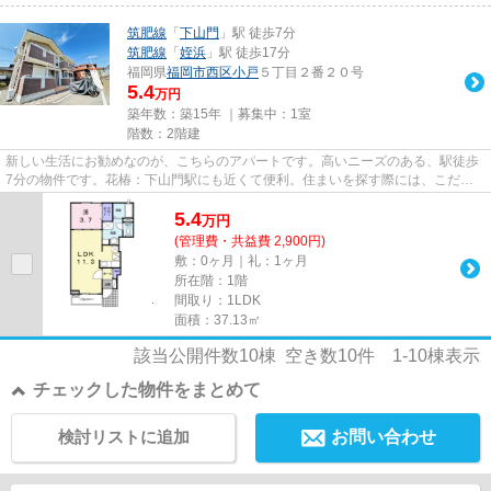
筑肥線
「
下山門
」駅 徒歩7分
筑肥線
「
姪浜
」駅 徒歩17分
福岡県
福岡市西区
小戸
５丁目２番２０号
5.4
万円
築年数：築15年 ｜募集中：
1室
階数：2階建
新しい生活にお勧めなのが、こちらのアパートです。高いニーズのある、駅徒歩
7分の物件です。花椿：下山門駅にも近くて便利。住まいを探す際には、こだわ
りたい条件があると思います。...
5.4
万
円
(管理費・共益費 2,900円)
敷：0ヶ月｜礼：1ヶ月
所在階：1階
間取り：1LDK
面積：37.13㎡
該当公開件数
10
棟 空き数
10
件
1-10
棟表示
チェックした物件をまとめて
検討リストに追加
お問い合わせ