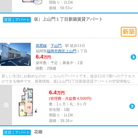
間取り：2LDK
面積：58.53㎡
仮）上山門１丁目新築賃貸アパート
賃貸｜アパート
筑肥線
「
下山門
」駅 徒歩11分
福岡県
福岡市西区
上山門
１丁目
6.4
万円
築年数：予定 ｜募集中：
1室
階数：2階建
新しい生活にお勧めなのが、こちらのアパートです。徒歩11分で駅へのアクセス
ができる物件です。新着情報：仮)上山門1丁目新築賃貸アパートの空室情報なら
コチラ。福岡市西区に引っ越...
6.4
万
円
(管理費・共益費 4,500円)
敷：1ヶ月｜礼：0ヶ月
所在階：1階
間取り：1LDK
面積：39.26㎡
花椿
賃貸｜アパート