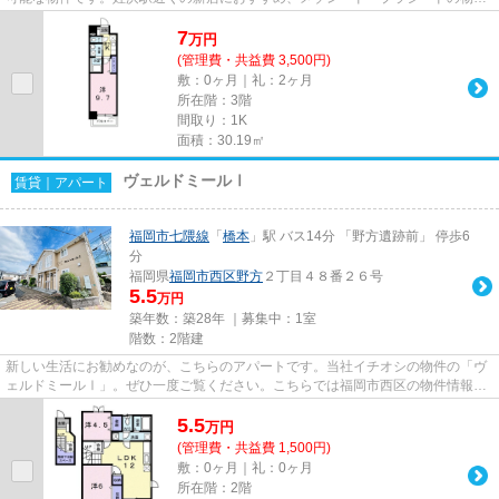
情報。住まいは福岡市西区で...
7
万
円
(管理費・共益費 3,500円)
敷：0ヶ月｜礼：2ヶ月
所在階：3階
間取り：1K
面積：30.19㎡
ヴェルドミールⅠ
賃貸｜アパート
福岡市七隈線
「
橋本
」駅 バス14分 「野方遺跡前」 停歩6
分
福岡県
福岡市西区
野方
２丁目４８番２６号
5.5
万円
築年数：築28年 ｜募集中：
1室
階数：2階建
新しい生活にお勧めなのが、こちらのアパートです。当社イチオシの物件の「ヴ
ェルドミールⅠ」。ぜひ一度ご覧ください。こちらでは福岡市西区の物件情報を
掲載しております。そのほか、...
5.5
万
円
(管理費・共益費 1,500円)
敷：0ヶ月｜礼：0ヶ月
所在階：2階