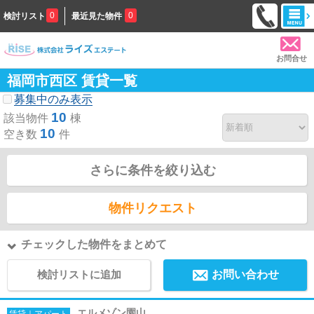
0
0
検討リスト
最近見た物件
お問合せ
福岡市西区 賃貸一覧
募集中のみ表示
10
該当物件
棟
10
空き数
件
さらに条件を絞り込む
物件リクエスト
チェックした物件をまとめて
検討リストに追加
お問い合わせ
エルメゾン園山
賃貸｜アパート