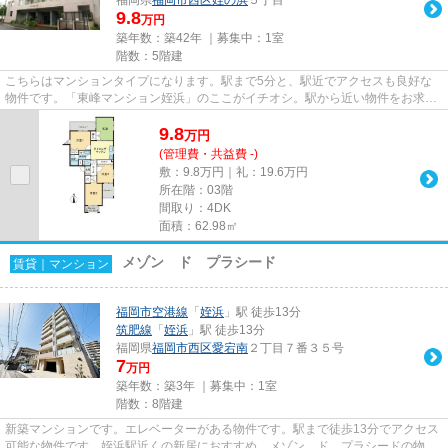
9.8
万円
築年数：築42年 ｜募集中：
1室
階数：5階建
こちらはマンションタイプになります。駅まで5分と、駅近でアクセスも良好な
物件です。「東峰マンション姪浜」のここがイチオシ。駅から近い物件をお求め
の方はライズエステートまでご...
9.8
万
円
(管理費・共益費 -)
敷：9.8万円｜礼：19.6万円
所在階：03階
間取り：4DK
面積：62.98㎡
メゾン ド プラシード
賃貸｜マンション
福岡市空港線
「
姪浜
」駅 徒歩13分
筑肥線
「
姪浜
」駅 徒歩13分
福岡県
福岡市西区
愛宕南
２丁目７番３５号
7
万円
築年数：築3年 ｜募集中：
1室
階数：8階建
新築マンションです。エレベーターがある物件です。駅まで徒歩13分でアクセス
可能な物件です。姪浜駅近くの新居におすすめ、メゾン ド プラシードの物件