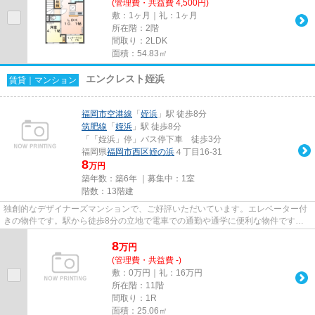
(管理費・共益費 4,500円)
敷：1ヶ月｜礼：1ヶ月
所在階：2階
間取り：2LDK
面積：54.83㎡
エンクレスト姪浜
賃貸｜マンション
福岡市空港線
「
姪浜
」駅 徒歩8分
筑肥線
「
姪浜
」駅 徒歩8分
「「姪浜」停」バス停下車 徒歩3分
福岡県
福岡市西区
姪の浜
４丁目16-31
8
万円
築年数：築6年 ｜募集中：
1室
階数：13階建
独創的なデザイナーズマンションで、ご好評いただいています。エレベーター付
きの物件です。駅から徒歩8分の立地で電車での通勤や通学に便利な物件です。
「エンクレスト姪浜」の物件情...
8
万
円
(管理費・共益費 -)
敷：0万円｜礼：16万円
所在階：11階
間取り：1R
面積：25.06㎡