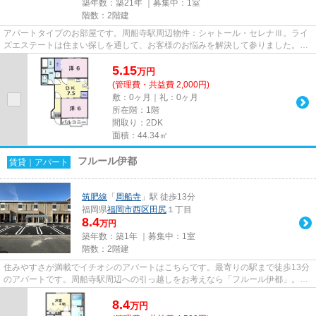
築年数：築21年 ｜募集中：
1室
階数：2階建
アパートタイプのお部屋です。周船寺駅周辺物件：シャトール・セレナⅢ。ライ
ズエステートは住まい探しを通して、お客様のお悩みを解決して参りました。福
岡市西区地域の不動産情報をお...
5.15
万
円
(管理費・共益費 2,000円)
敷：0ヶ月｜礼：0ヶ月
所在階：1階
間取り：2DK
面積：44.34㎡
フルール伊都
賃貸｜アパート
筑肥線
「
周船寺
」駅 徒歩13分
福岡県
福岡市西区
田尻
１丁目
8.4
万円
築年数：築1年 ｜募集中：
1室
階数：2階建
住みやすさが満載でイチオシのアパートはこちらです。最寄りの駅まで徒歩13分
のアパートです。周船寺駅周辺への引っ越しをお考えなら「フルール伊都」。福
岡市西区にある魅力的な物件...
8.4
万
円