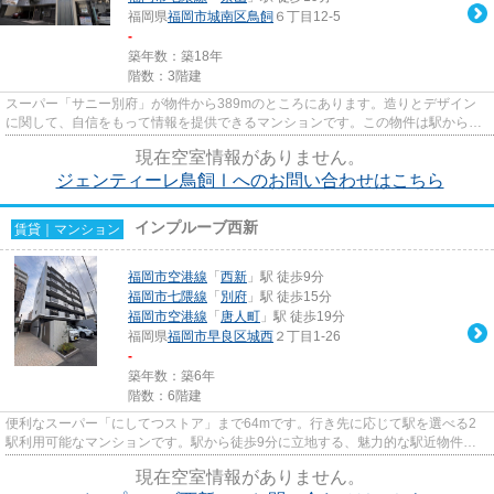
福岡県
福岡市城南区
鳥飼
６丁目12-5
-
築年数：築18年
階数：3階建
スーパー「サニー別府」が物件から389mのところにあります。造りとデザイン
に関して、自信をもって情報を提供できるマンションです。この物件は駅から徒
歩5分の物件です。ぜひ一度見て...
現在空室情報がありません。
ジェンティーレ鳥飼Ⅰへのお問い合わせはこちら
インプルーブ西新
賃貸｜マンション
福岡市空港線
「
西新
」駅 徒歩9分
福岡市七隈線
「
別府
」駅 徒歩15分
福岡市空港線
「
唐人町
」駅 徒歩19分
福岡県
福岡市早良区
城西
２丁目1-26
-
築年数：築6年
階数：6階建
便利なスーパー「にしてつストア」まで64mです。行き先に応じて駅を選べる2
駅利用可能なマンションです。駅から徒歩9分に立地する、魅力的な駅近物件で
す。こだわりポイント満載のイン...
現在空室情報がありません。