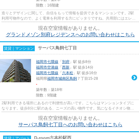
階数：16階建
造りとデザインに関して、自信をもって情報を提供できるマンションです。2駅
利用可物件なので、よく電車を利用する方にピッタリですね。共用部にはエレベ
ータ・敷地内ごみ置き場などが...
現在空室情報がありません。
グランドメゾン別府レジデンスへのお問い合わせはこちら
サーパス鳥飼七丁目
賃貸｜マンション
福岡市七隈線
「
別府
」駅 徒歩8分
福岡市空港線
「
西新
」駅 徒歩14分
福岡市七隈線
「
六本松
」駅 徒歩16分
福岡県
福岡市城南区
鳥飼
７丁目15-28
-
築年数：築18年
階数：9階建
2駅利用できる場所にあるので利便性が高いです。こちらはマンションタイプに
なります。徒歩8分に駅のある、ニーズの高い物件です。気になるイチオシ物件
情報：「サーパス鳥飼七丁目」...
現在空室情報がありません。
サーパス鳥飼七丁目へのお問い合わせはこちら
D-room六本松駅西
賃貸｜アパート