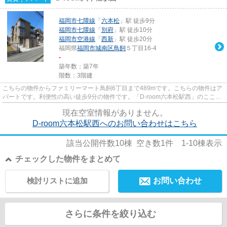
福岡市七隈線
「
六本松
」駅 徒歩9分
福岡市七隈線
「
別府
」駅 徒歩10分
福岡市空港線
「
西新
」駅 徒歩20分
福岡県
福岡市城南区
鳥飼
５丁目16-4
-
築年数：築7年
階数：3階建
こちらの物件からファミリーマート鳥飼6丁目まで489mです。こちらの物件はア
パートです。利便性の高い徒歩9分の物件です。「D-room六本松駅西」のここが
イチオシ。福岡市城南区にある...
現在空室情報がありません。
D-room六本松駅西へのお問い合わせはこちら
該当公開件数
10
棟 空き数
1
件
1-10
棟表示
チェックした物件をまとめて
検討リストに追加
お問い合わせ
さらに条件を絞り込む