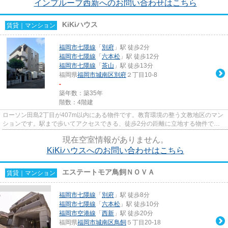
インプルーブ西新へのお問い合わせはこちら
KiKiハウス
賃貸｜マンション
福岡市七隈線
「
別府
」駅 徒歩2分
福岡市七隈線
「
六本松
」駅 徒歩12分
福岡市七隈線
「
茶山
」駅 徒歩13分
福岡県
福岡市城南区
別府
２丁目10-8
-
築年数：築35年
階数：4階建
ローソン田島2丁目が407m以内にある物件です。教育環境の整う文教地区のマン
ションです。駅まで歩いてアクセスできる、徒歩2分の距離に立地する物件で
す。ぜひ一度見ていただきたい、...
現在空室情報がありません。
KiKiハウスへのお問い合わせはこちら
エステートモア鳥飼ＮＯＶＡ
賃貸｜マンション
福岡市七隈線
「
別府
」駅 徒歩8分
福岡市七隈線
「
六本松
」駅 徒歩10分
福岡市空港線
「
西新
」駅 徒歩20分
福岡県
福岡市城南区
鳥飼
５丁目20-18