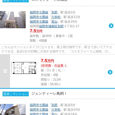
福岡市七隈線
「
別府
」駅 徒歩2分
福岡市七隈線
「
六本松
」駅 徒歩12分
福岡市七隈線
「
茶山
」駅 徒歩16分
福岡県
福岡市城南区
別府
３丁目1-17
7.5
万円
築年数：築38年 ｜募集中：
1室
階数：4階建
こちらはマンションタイプになります。最上階の物件です。駅まで歩いてアクセ
スできる、徒歩2分の距離に立地する物件です。「コスモフォーラム城南」のこ
こがイチオシ。福岡市城南区エ...
7.5
万
円
(管理費・共益費 -)
敷：3ヶ月｜礼：-
所在階：4階
間取り：2LDK
面積：58.80㎡
ジェンティーレ鳥飼Ⅰ
賃貸｜マンション
福岡市七隈線
「
別府
」駅 徒歩5分
福岡市七隈線
「
六本松
」駅 徒歩10分
福岡市七隈線
「
茶山
」駅 徒歩19分