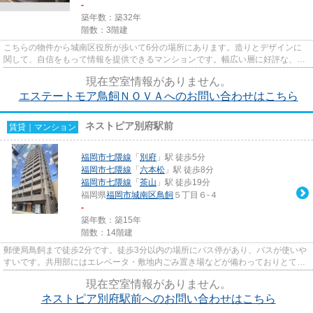
-
築年数：築32年
階数：3階建
こちらの物件から城南区役所が歩いて6分の場所にあります。造りとデザインに
関して、自信をもって情報を提供できるマンションです。幅広い層に好評な、駅
から徒歩8分に立地する物件で...
現在空室情報がありません。
エステートモア鳥飼ＮＯＶＡへのお問い合わせはこちら
ネストピア別府駅前
賃貸｜マンション
福岡市七隈線
「
別府
」駅 徒歩5分
福岡市七隈線
「
六本松
」駅 徒歩8分
福岡市七隈線
「
茶山
」駅 徒歩19分
福岡県
福岡市城南区
鳥飼
５丁目６-４
-
築年数：築15年
階数：14階建
郵便局鳥飼まで徒歩2分です。徒歩3分以内の場所にバス停があり、バスが使いや
すいです。共用部にはエレベータ・敷地内ごみ置き場などが備わっておりとても
充実しています。徒歩5分で駅...
現在空室情報がありません。
ネストピア別府駅前へのお問い合わせはこちら