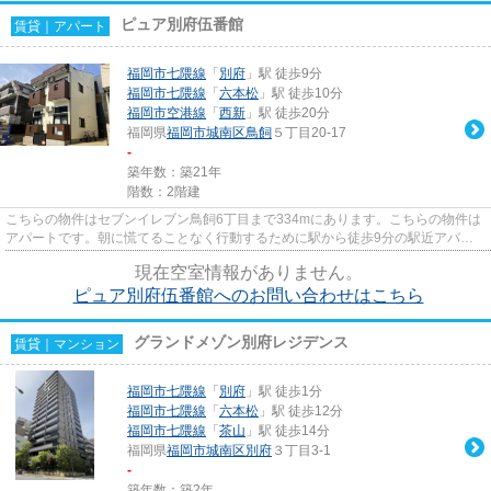
ピュア別府伍番館
賃貸｜アパート
福岡市七隈線
「
別府
」駅 徒歩9分
福岡市七隈線
「
六本松
」駅 徒歩10分
福岡市空港線
「
西新
」駅 徒歩20分
福岡県
福岡市城南区
鳥飼
５丁目20-17
-
築年数：築21年
階数：2階建
こちらの物件はセブンイレブン鳥飼6丁目まで334mにあります。こちらの物件は
アパートです。朝に慌てることなく行動するために駅から徒歩9分の駅近アパー
トはいかがでしょうか。「ピュ...
現在空室情報がありません。
ピュア別府伍番館へのお問い合わせはこちら
グランドメゾン別府レジデンス
賃貸｜マンション
福岡市七隈線
「
別府
」駅 徒歩1分
福岡市七隈線
「
六本松
」駅 徒歩12分
福岡市七隈線
「
茶山
」駅 徒歩14分
福岡県
福岡市城南区
別府
３丁目3-1
-
築年数：築2年