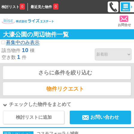
0
0
検討リスト
最近見た物件
お問合せ
大濠公園の周辺物件一覧
募集中のみ表示
10
該当物件
棟
1
空き数
件
さらに条件を絞り込む
物件リクエスト
チェックした物件をまとめて
検討リストに追加
お問い合わせ
コスモフォーラム城南
賃貸｜マンション