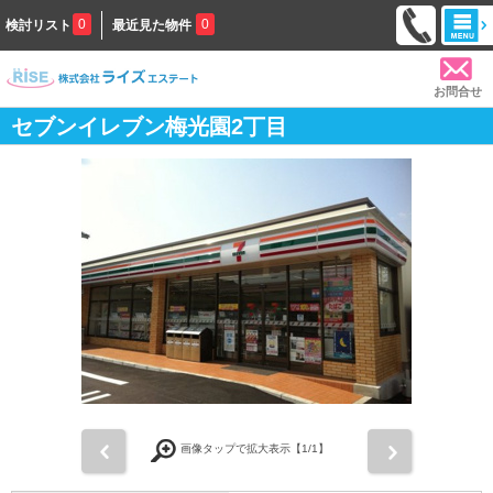
0
0
検討リスト
最近見た物件
お問合せ
セブンイレブン梅光園2丁目
前
次
画像タップで拡大表示【
1
/1】