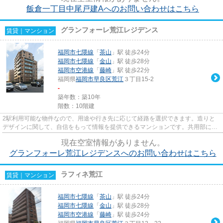
飯倉一丁目中尾戸建Aへのお問い合わせはこちら
グランフォーレ荒江レジデンス
賃貸｜マンション
福岡市七隈線
「
茶山
」駅 徒歩24分
福岡市七隈線
「
金山
」駅 徒歩28分
福岡市空港線
「
藤崎
」駅 徒歩22分
福岡県
福岡市早良区
荒江
３丁目15-2
-
築年数：築10年
階数：10階建
2駅利用可能な物件なので、用途や行き先に応じて経路を選択できます。造りと
デザインに関して、自信をもって情報を提供できるマンションです。共用部には
エレベータ・敷地内ごみ置き場...
現在空室情報がありません。
グランフォーレ荒江レジデンスへのお問い合わせはこちら
ラフィネ荒江
賃貸｜マンション
福岡市七隈線
「
茶山
」駅 徒歩24分
福岡市七隈線
「
金山
」駅 徒歩28分
福岡市空港線
「
藤崎
」駅 徒歩24分