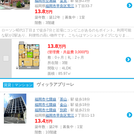
福岡市空港線
「
室見
」駅 徒歩23分
福岡県
福岡市早良区
荒江
３丁目33-7
13.8
万円
築年数：築12年 ｜募集中：
1室
階数：3階建
ローソン昭代1丁目まで徒歩7分と近場にコンビニがあるのもポイント。利用可能
な駅が2駅あり、利便性の高い物件です。こちらはマンションタイプになりま
す。「シャルム荒江」の物件情報...
13.8
万
円
(管理費・共益費 3,000円)
敷：0ヶ月｜礼：2ヶ月
所在階：3階
間取り：4LDK
面積：85.97㎡
ヴィッラアプリーレ
賃貸｜マンション
福岡市七隈線
「
茶山
」駅 徒歩18分
福岡市七隈線
「
金山
」駅 徒歩18分
福岡市七隈線
「
別府
」駅 徒歩21分
福岡県
福岡市早良区
荒江
２丁目11-13
13.4
万円
築年数：築2年 ｜募集中：
1室
階数：10階建