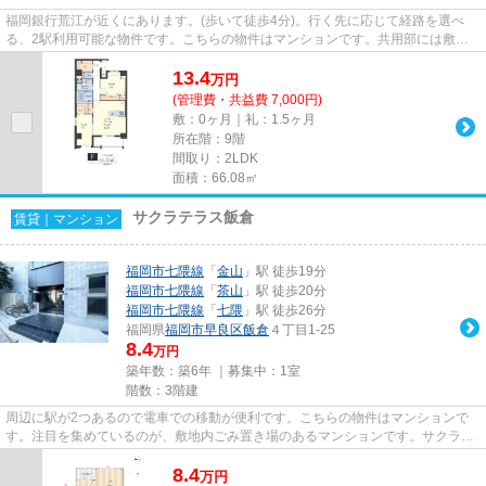
福岡銀行荒江が近くにあります。(歩いて徒歩4分)。行く先に応じて経路を選べ
る、2駅利用可能な物件です。こちらの物件はマンションです。共用部には敷地
内ごみ置き場・エレベータなど...
13.4
万
円
(管理費・共益費 7,000円)
敷：0ヶ月｜礼：1.5ヶ月
所在階：9階
間取り：2LDK
面積：66.08㎡
サクラテラス飯倉
賃貸｜マンション
福岡市七隈線
「
金山
」駅 徒歩19分
福岡市七隈線
「
茶山
」駅 徒歩20分
福岡市七隈線
「
七隈
」駅 徒歩26分
福岡県
福岡市早良区
飯倉
４丁目1-25
8.4
万円
築年数：築6年 ｜募集中：
1室
階数：3階建
周辺に駅が2つあるので電車での移動が便利です。こちらの物件はマンションで
す。注目を集めているのが、敷地内ごみ置き場のあるマンションです。サクラテ
ラス飯倉の詳しい情報。ライズ...
8.4
万
円