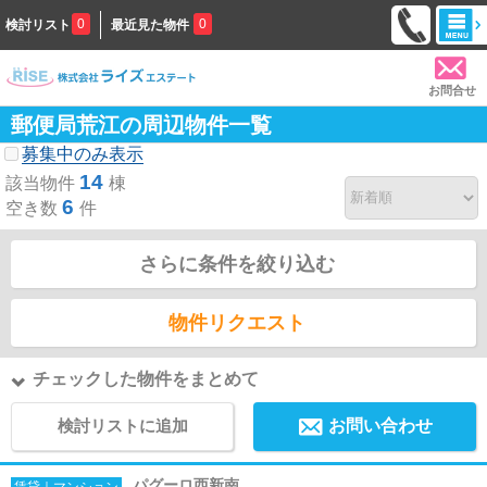
0
0
検討リスト
最近見た物件
お問合せ
郵便局荒江の周辺物件一覧
募集中のみ表示
14
該当物件
棟
6
空き数
件
さらに条件を絞り込む
物件リクエスト
チェックした物件をまとめて
検討リストに追加
お問い合わせ
パグーロ西新南
賃貸｜マンション