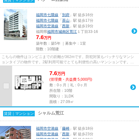
福岡市七隈線
「
別府
」駅 徒歩16分
福岡市七隈線
「
茶山
」駅 徒歩17分
福岡市空港線
「
西新
」駅 徒歩19分
福岡県
福岡市城南区
荒江
１丁目33-16
7.6
万円
築年数：築5年 ｜募集中：
1室
階数：10階建
こちらの物件はコンビニまでの距離が362mです。防犯対策もバッチリなマンシ
ョンタイプの物件です。2駅利用可能でとても利便性の高いマンションです。共
用部には敷地内ごみ置き場・エレ...
7.6
万
円
(管理費・共益費 5,000円)
敷：0ヶ月｜礼：0ヶ月
所在階：10階
間取り：1LDK
面積：27.09㎡
シャルム荒江
賃貸｜マンション
福岡市空港線
「
藤崎
」駅 徒歩18分
福岡市空港線
「
西新
」駅 徒歩23分