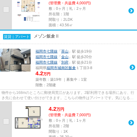
(管理費・共益費 4,000円)
敷：0ヶ月｜礼：2ヶ月
所在階：1階
間取り：2LDK
面積：43.56㎡
メゾン飯倉Ⅱ
賃貸｜アパート
福岡市七隈線
「
茶山
」駅 徒歩19分
福岡市七隈線
「
金山
」駅 徒歩20分
福岡市七隈線
「
別府
」駅 徒歩21分
福岡県
福岡市城南区
飯倉
１丁目3-8
4.2
万円
築年数：築19年 ｜募集中：
1室
階数：2階建
物件から168mのところに郵便局荒江があります。2駅利用できる場所にあり、行
き先に合わせて使い分けができます。こちらの物件はアパートです。気になるイ
チオシ物件情報：「メゾン飯倉...
4.2
万
円
(管理費・共益費 7,000円)
敷：0ヶ月｜礼：1ヶ月
所在階：2階
間取り：1K
面積：25.20㎡