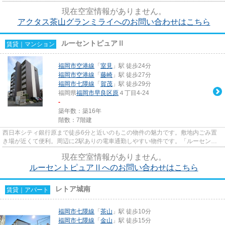
場など様々な設備やサービス...
現在空室情報がありません。
アクタス茶山グランミライへのお問い合わせはこちら
ルーセントピュアⅡ
賃貸｜マンション
福岡市空港線
「
室見
」駅 徒歩24分
福岡市空港線
「
藤崎
」駅 徒歩27分
福岡市七隈線
「
賀茂
」駅 徒歩29分
福岡県
福岡市早良区
原
４丁目4-24
-
築年数：築16年
階数：7階建
西日本シティ銀行原まで徒歩6分と近いのもこの物件の魅力です。敷地内ごみ置
き場が近くて便利。周辺に2駅ありの電車通勤しやすい物件です。「ルーセント
ピュアⅡ」の物件情報をお探しな...
現在空室情報がありません。
ルーセントピュアⅡへのお問い合わせはこちら
レトア城南
賃貸｜アパート
福岡市七隈線
「
茶山
」駅 徒歩10分
福岡市七隈線
「
金山
」駅 徒歩15分