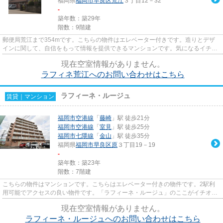
福岡県
福岡市早良区
荒江
３丁目12－32
-
築年数：築29年
階数：9階建
郵便局荒江まで354mです。こちらの物件はエレベーター付きです。造りとデザ
インに関して、自信をもって情報を提供できるマンションです。気になるイチオ
シ物件情報：「ラフィネ荒江」...
現在空室情報がありません。
ラフィネ荒江へのお問い合わせはこちら
ラフィーネ・ルージュ
賃貸｜マンション
福岡市空港線
「
藤崎
」駅 徒歩21分
福岡市空港線
「
室見
」駅 徒歩25分
福岡市七隈線
「
金山
」駅 徒歩35分
福岡県
福岡市早良区
原
３丁目19－19
-
築年数：築23年
階数：7階建
こちらの物件はマンションです。こちらはエレベーター付きの物件です。2駅利
用可能でアクセスの良い物件です。「ラフィーネ・ルージュ」のここがイチオ
シ。地域によっては建物の高さの...
現在空室情報がありません。
ラフィーネ・ルージュへのお問い合わせはこちら