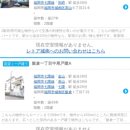
福岡市七隈線
「
別府
」駅 徒歩18分
福岡県
福岡市城南区
茶山
６丁目21-6
-
築年数：築27年
階数：2階建
2駅利用可能な物件なので交通の利便性が良いのが魅力です。こちらの物件はア
パートです。駅から徒歩10分の物件なら、駅前のお買い物も便利です。新着情
報：レトア城南の空室情報ならコ...
現在空室情報がありません。
レトア城南へのお問い合わせはこちら
飯倉一丁目中尾戸建A
賃貸｜一戸建て
福岡市七隈線
「
金山
」駅 徒歩18分
福岡市七隈線
「
茶山
」駅 徒歩19分
福岡市七隈線
「
七隈
」駅 徒歩24分
福岡県
福岡市城南区
飯倉
１丁目7-31
-
築年数：築43年
階数：2階建
こちらの物件からローソンまで269mです。物件から433mのところに郵便局荒江
があります。広々とした室内のある一戸建て物件はこちらです。「飯倉一丁目中
尾戸建A」のここがイチオシ。長...
現在空室情報がありません。