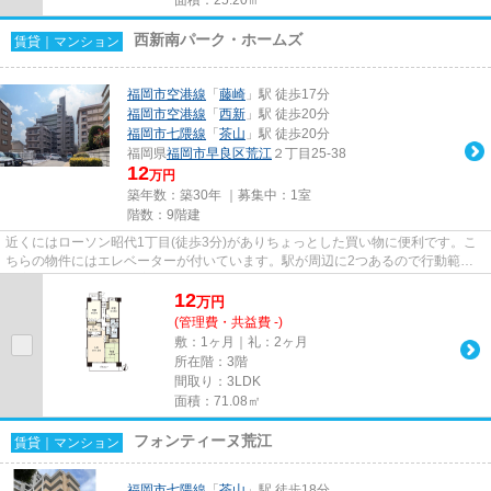
西新南パーク・ホームズ
賃貸｜マンション
福岡市空港線
「
藤崎
」駅 徒歩17分
福岡市空港線
「
西新
」駅 徒歩20分
福岡市七隈線
「
茶山
」駅 徒歩20分
福岡県
福岡市早良区
荒江
２丁目25-38
12
万円
築年数：築30年 ｜募集中：
1室
階数：9階建
近くにはローソン昭代1丁目(徒歩3分)がありちょっとした買い物に便利です。こ
ちらの物件にはエレベーターが付いています。駅が周辺に2つあるので行動範囲
が広がります。ぜひ一度見てい...
12
万
円
(管理費・共益費 -)
敷：1ヶ月｜礼：2ヶ月
所在階：3階
間取り：3LDK
面積：71.08㎡
フォンティーヌ荒江
賃貸｜マンション
福岡市七隈線
「
茶山
」駅 徒歩18分