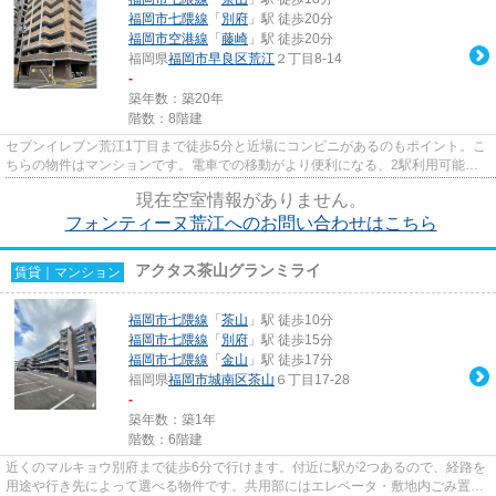
福岡市七隈線
「
別府
」駅 徒歩20分
福岡市空港線
「
藤崎
」駅 徒歩20分
福岡県
福岡市早良区
荒江
２丁目8-14
-
築年数：築20年
階数：8階建
セブンイレブン荒江1丁目まで徒歩5分と近場にコンビニがあるのもポイント。こ
ちらの物件はマンションです。電車での移動がより便利になる、2駅利用可能な
物件です。「フォンティーヌ荒...
現在空室情報がありません。
フォンティーヌ荒江へのお問い合わせはこちら
アクタス茶山グランミライ
賃貸｜マンション
福岡市七隈線
「
茶山
」駅 徒歩10分
福岡市七隈線
「
別府
」駅 徒歩15分
福岡市七隈線
「
金山
」駅 徒歩17分
福岡県
福岡市城南区
茶山
６丁目17-28
-
築年数：築1年
階数：6階建
近くのマルキョウ別府まで徒歩6分で行けます。付近に駅が2つあるので、経路を
用途や行き先によって選べる物件です。共用部にはエレベータ・敷地内ごみ置き