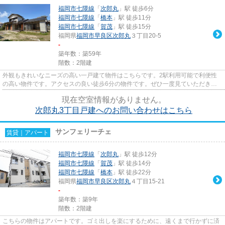
福岡市七隈線
「
次郎丸
」駅 徒歩6分
福岡市七隈線
「
橋本
」駅 徒歩11分
福岡市七隈線
「
賀茂
」駅 徒歩15分
福岡県
福岡市早良区
次郎丸
３丁目20-5
-
築年数：築59年
階数：2階建
外観もきれいなニーズの高い一戸建て物件はこちらです。2駅利用可能で利便性
の高い物件です。アクセスの良い徒歩6分の物件です。ぜひ一度見ていただきた
い、「次郎丸3丁目戸建」です。...
現在空室情報がありません。
次郎丸3丁目戸建へのお問い合わせはこちら
サンフェリーチェ
賃貸｜アパート
福岡市七隈線
「
次郎丸
」駅 徒歩12分
福岡市七隈線
「
賀茂
」駅 徒歩14分
福岡市七隈線
「
橋本
」駅 徒歩22分
福岡県
福岡市早良区
次郎丸
４丁目15-21
-
築年数：築9年
階数：2階建
こちらの物件はアパートです。ゴミ出しを楽にするために、遠くまで行かずに済