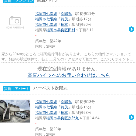
賃貸｜マンション
福岡市七隈線
「
次郎丸
」駅 徒歩11分
福岡市七隈線
「
賀茂
」駅 徒歩17分
福岡市七隈線
「
橋本
」駅 徒歩20分
福岡県
福岡市早良区
田村
１丁目3-11
-
築年数：築42年
階数：3階建
家から204mのところに福岡銀行田村があります。こちらの物件はマンションで
す。好評の駅近物件で、徒歩11分でのアクセスが可能です。こだわりポイント満
載の高直ハイツ。安心して過ご...
現在空室情報がありません。
高直ハイツへのお問い合わせはこちら
ハーベスト次郎丸
賃貸｜アパート
福岡市七隈線
「
次郎丸
」駅 徒歩13分
福岡市七隈線
「
賀茂
」駅 徒歩15分
福岡市七隈線
「
橋本
」駅 徒歩23分
福岡県
福岡市早良区
次郎丸
４丁目14-64
-
築年数：築29年
階数：2階建