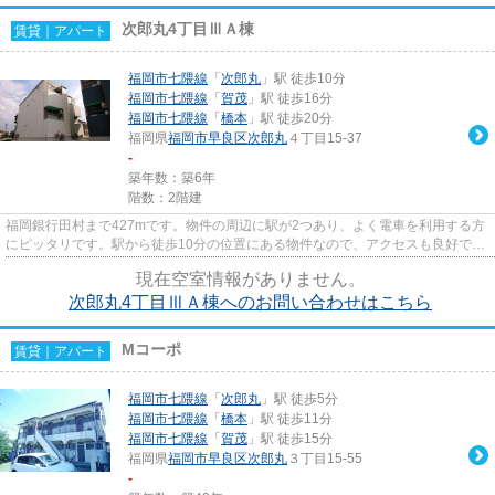
次郎丸4丁目ⅢＡ棟
賃貸｜アパート
福岡市七隈線
「
次郎丸
」駅 徒歩10分
福岡市七隈線
「
賀茂
」駅 徒歩16分
福岡市七隈線
「
橋本
」駅 徒歩20分
福岡県
福岡市早良区
次郎丸
４丁目15-37
-
築年数：築6年
階数：2階建
福岡銀行田村まで427mです。物件の周辺に駅が2つあり、よく電車を利用する方
にピッタリです。駅から徒歩10分の位置にある物件なので、アクセスも良好で
す。気になるイチオシ物件情報：...
現在空室情報がありません。
次郎丸4丁目ⅢＡ棟へのお問い合わせはこちら
Mコーポ
賃貸｜アパート
福岡市七隈線
「
次郎丸
」駅 徒歩5分
福岡市七隈線
「
橋本
」駅 徒歩11分
福岡市七隈線
「
賀茂
」駅 徒歩15分
福岡県
福岡市早良区
次郎丸
３丁目15-55
-