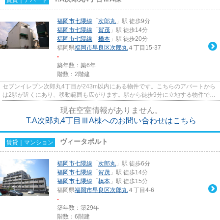
福岡市七隈線
「
次郎丸
」駅 徒歩9分
福岡市七隈線
「
賀茂
」駅 徒歩14分
福岡市七隈線
「
橋本
」駅 徒歩20分
福岡県
福岡市早良区
次郎丸
４丁目15-37
-
築年数：築6年
階数：2階建
セブンイレブン次郎丸4丁目が243m以内にある物件です。こちらのアパートから
は2駅が近くにあり、移動範囲も広がります。駅から徒歩9分に立地する物件で
す。こだわりポイント満載のT.A...
現在空室情報がありません。
T.A次郎丸4丁目ⅢA棟へのお問い合わせはこちら
ヴィータポルト
賃貸｜マンション
福岡市七隈線
「
次郎丸
」駅 徒歩6分
福岡市七隈線
「
賀茂
」駅 徒歩14分
福岡市七隈線
「
橋本
」駅 徒歩15分
福岡県
福岡市早良区
次郎丸
４丁目4-6
-
築年数：築29年
階数：6階建