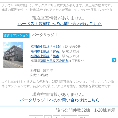
歩いて487mの場所に、マックスバリュ次郎丸があります。最上階の物件です。
好評の駅近物件で、徒歩13分でのアクセスが可能です。ぜひ一度見ていただきた
い、「ハーベスト次郎丸」です...
現在空室情報がありません。
ハーベスト次郎丸へのお問い合わせはこちら
パークリッジⅠ
賃貸｜マンション
福岡市七隈線
「
次郎丸
」駅 徒歩5分
福岡市七隈線
「
賀茂
」駅 徒歩12分
福岡市七隈線
「
橋本
」駅 徒歩15分
福岡県
福岡市早良区
次郎丸
４丁目5-44
-
築年数：築21年
階数：3階建
よくお出かけをする方にも便利な、2駅利用可能なマンションです。こちらの物
件はマンションです。徒歩5分で駅にアクセス可能な、魅力的な駅近物件です。
こだわりポイント満載のパーク...
現在空室情報がありません。
パークリッジⅠへのお問い合わせはこちら
該当公開件数
32
棟
1-20
棟表示