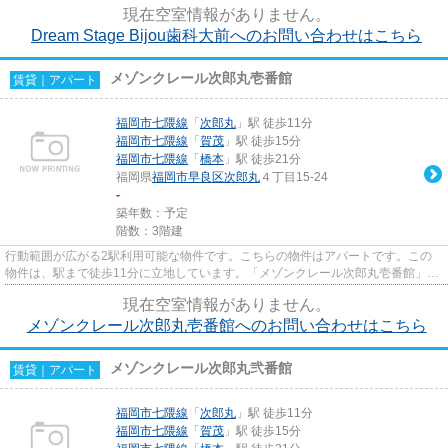
現在空室情報がありません。
Dream Stage Bijou歯科大前へのお問い合わせはこちら
メゾンクレール次郎丸壱番館
賃貸｜アパート
福岡市七隈線
「
次郎丸
」駅 徒歩11分
福岡市七隈線
「
賀茂
」駅 徒歩15分
福岡市七隈線
「
橋本
」駅 徒歩21分
福岡県
福岡市早良区
次郎丸
４丁目15-24
-
築年数：予定
階数：3階建
行動範囲が広がる2駅利用可能な物件です。こちらの物件はアパートです。この
物件は、駅まで徒歩11分に立地しています。「メゾンクレール次郎丸壱番館」の
物件情報をお探しならお気軽に...
現在空室情報がありません。
メゾンクレール次郎丸壱番館へのお問い合わせはこちら
メゾンクレール次郎丸弐番館
賃貸｜アパート
福岡市七隈線
「
次郎丸
」駅 徒歩11分
福岡市七隈線
「
賀茂
」駅 徒歩15分