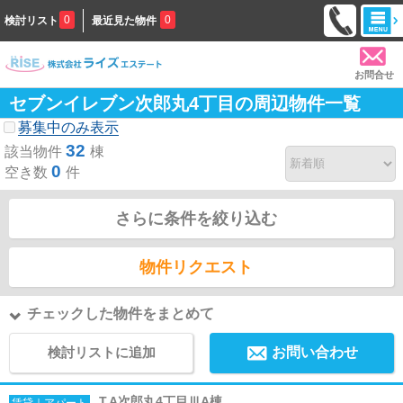
0
0
検討リスト
最近見た物件
お問合せ
セブンイレブン次郎丸4丁目の周辺物件一覧
募集中のみ表示
32
該当物件
棟
0
空き数
件
さらに条件を絞り込む
物件リクエスト
チェックした物件をまとめて
検討リストに追加
お問い合わせ
T.A次郎丸4丁目ⅢA棟
賃貸｜アパート