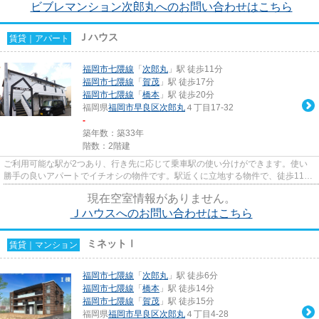
ビブレマンション次郎丸へのお問い合わせはこちら
Ｊハウス
賃貸｜アパート
福岡市七隈線
「
次郎丸
」駅 徒歩11分
福岡市七隈線
「
賀茂
」駅 徒歩17分
福岡市七隈線
「
橋本
」駅 徒歩20分
福岡県
福岡市早良区
次郎丸
４丁目17-32
-
築年数：築33年
階数：2階建
ご利用可能な駅が2つあり、行き先に応じて乗車駅の使い分けができます。使い
勝手の良いアパートでイチオシの物件です。駅近くに立地する物件で、徒歩11分
程でアクセスできます。ぜひ一...
現在空室情報がありません。
Ｊハウスへのお問い合わせはこちら
ミネットⅠ
賃貸｜マンション
福岡市七隈線
「
次郎丸
」駅 徒歩6分
福岡市七隈線
「
橋本
」駅 徒歩14分
福岡市七隈線
「
賀茂
」駅 徒歩15分
福岡県
福岡市早良区
次郎丸
４丁目4-28