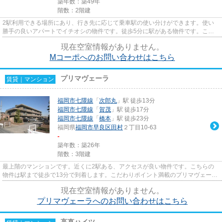
築年数：築49年
階数：2階建
2駅利用できる場所にあり、行き先に応じて乗車駅の使い分けができます。使い
勝手の良いアパートでイチオシの物件です。徒歩5分に駅がある物件です。こだ
わりポイント満載のMコーポ。福...
現在空室情報がありません。
Mコーポへのお問い合わせはこちら
プリマヴェーラ
賃貸｜マンション
福岡市七隈線
「
次郎丸
」駅 徒歩13分
福岡市七隈線
「
賀茂
」駅 徒歩17分
福岡市七隈線
「
橋本
」駅 徒歩23分
福岡県
福岡市早良区
田村
２丁目10-63
-
築年数：築26年
階数：3階建
最上階のマンションです。近くに2駅ある、アクセスが良い物件です。こちらの
物件は駅まで徒歩で13分で到着します。こだわりポイント満載のプリマヴェー
ラ。ライズエステートには、福岡...
現在空室情報がありません。
プリマヴェーラへのお問い合わせはこちら
高直ハイツ