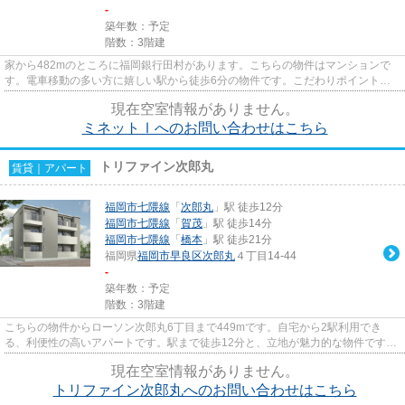
-
築年数：予定
階数：3階建
家から482mのところに福岡銀行田村があります。こちらの物件はマンションで
す。電車移動の多い方に嬉しい駅から徒歩6分の物件です。こだわりポイント満
載のミネットⅠ。福岡市早良区で...
現在空室情報がありません。
ミネットⅠへのお問い合わせはこちら
トリファイン次郎丸
賃貸｜アパート
福岡市七隈線
「
次郎丸
」駅 徒歩12分
福岡市七隈線
「
賀茂
」駅 徒歩14分
福岡市七隈線
「
橋本
」駅 徒歩21分
福岡県
福岡市早良区
次郎丸
４丁目14-44
-
築年数：予定
階数：3階建
こちらの物件からローソン次郎丸6丁目まで449mです。自宅から2駅利用でき
る、利便性の高いアパートです。駅まで徒歩12分と、立地が魅力的な物件です。
「トリファイン次郎丸」の物件情...
現在空室情報がありません。
トリファイン次郎丸へのお問い合わせはこちら