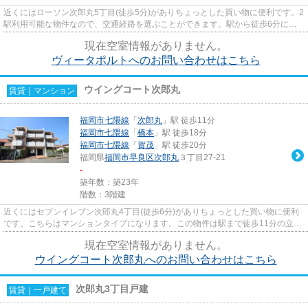
近くにはローソン次郎丸5丁目(徒歩5分)がありちょっとした買い物に便利です。2
駅利用可能な物件なので、交通経路を選ぶことができます。駅から徒歩6分にあ
る物件なので、電車利用が多...
現在空室情報がありません。
ヴィータポルトへのお問い合わせはこちら
ウイングコート次郎丸
賃貸｜マンション
福岡市七隈線
「
次郎丸
」駅 徒歩11分
福岡市七隈線
「
橋本
」駅 徒歩18分
福岡市七隈線
「
賀茂
」駅 徒歩20分
福岡県
福岡市早良区
次郎丸
３丁目27-21
-
築年数：築23年
階数：3階建
近くにはセブンイレブン次郎丸4丁目(徒歩6分)がありちょっとした買い物に便利
です。こちらはマンションタイプになります。この物件は駅まで徒歩11分の立地
です。「ウイングコート次郎...
現在空室情報がありません。
ウイングコート次郎丸へのお問い合わせはこちら
次郎丸3丁目戸建
賃貸｜一戸建て