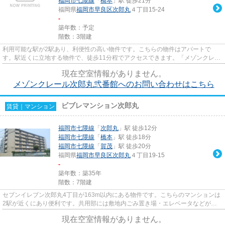
福岡市七隈線
「
橋本
」駅 徒歩21分
福岡県
福岡市早良区
次郎丸
４丁目15-24
-
築年数：予定
階数：3階建
利用可能な駅が2駅あり、利便性の高い物件です。こちらの物件はアパートで
す。駅近くに立地する物件で、徒歩11分程でアクセスできます。「メゾンクレー
ル次郎丸弐番館」の物件情報をお...
現在空室情報がありません。
メゾンクレール次郎丸弐番館へのお問い合わせはこちら
ビブレマンション次郎丸
賃貸｜マンション
福岡市七隈線
「
次郎丸
」駅 徒歩12分
福岡市七隈線
「
橋本
」駅 徒歩18分
福岡市七隈線
「
賀茂
」駅 徒歩20分
福岡県
福岡市早良区
次郎丸
４丁目19-15
-
築年数：築35年
階数：7階建
セブンイレブン次郎丸4丁目が163m以内にある物件です。こちらのマンションは
2駅が近くにあり便利です。共用部には敷地内ごみ置き場・エレベータなどが揃
っております。徒歩12分で駅へ...
現在空室情報がありません。