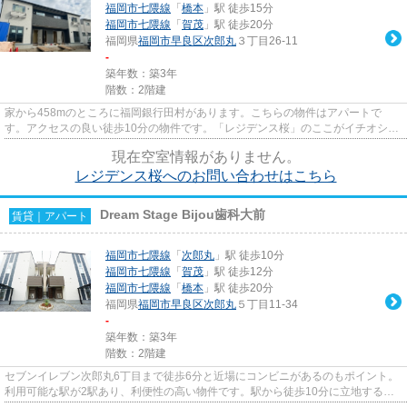
福岡市七隈線
「
橋本
」駅 徒歩15分
福岡市七隈線
「
賀茂
」駅 徒歩20分
福岡県
福岡市早良区
次郎丸
３丁目26-11
-
築年数：築3年
階数：2階建
家から458mのところに福岡銀行田村があります。こちらの物件はアパートで
す。アクセスの良い徒歩10分の物件です。「レジデンス桜」のここがイチオシ。
様々な物件がある中で、よりお客...
現在空室情報がありません。
レジデンス桜へのお問い合わせはこちら
Dream Stage Bijou歯科大前
賃貸｜アパート
福岡市七隈線
「
次郎丸
」駅 徒歩10分
福岡市七隈線
「
賀茂
」駅 徒歩12分
福岡市七隈線
「
橋本
」駅 徒歩20分
福岡県
福岡市早良区
次郎丸
５丁目11-34
-
築年数：築3年
階数：2階建
セブンイレブン次郎丸6丁目まで徒歩6分と近場にコンビニがあるのもポイント。
利用可能な駅が2駅あり、利便性の高い物件です。駅から徒歩10分に立地する物
件です。ぜひ一度見ていただき...