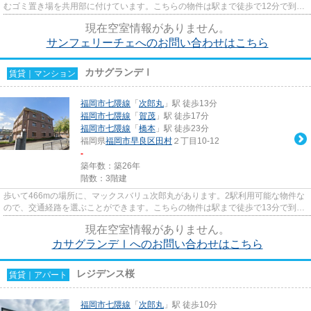
むゴミ置き場を共用部に付けています。こちらの物件は駅まで徒歩で12分で到着
します。当社イチオシの物件...
現在空室情報がありません。
サンフェリーチェへのお問い合わせはこちら
カサグランデⅠ
賃貸｜マンション
福岡市七隈線
「
次郎丸
」駅 徒歩13分
福岡市七隈線
「
賀茂
」駅 徒歩17分
福岡市七隈線
「
橋本
」駅 徒歩23分
福岡県
福岡市早良区
田村
２丁目10-12
-
築年数：築26年
階数：3階建
歩いて466mの場所に、マックスバリュ次郎丸があります。2駅利用可能な物件な
ので、交通経路を選ぶことができます。こちらの物件は駅まで徒歩で13分で到着
します。ぜひ一度見ていただき...
現在空室情報がありません。
カサグランデⅠへのお問い合わせはこちら
レジデンス桜
賃貸｜アパート
福岡市七隈線
「
次郎丸
」駅 徒歩10分