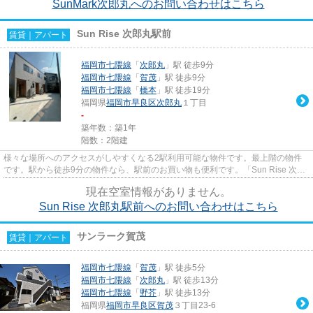
SunMark次郎丸へのお問い合わせはこちら
Sun Rise 次郎丸駅前
賃貸｜アパート
福岡市七隈線
「
次郎丸
」駅 徒歩9分
福岡市七隈線
「
賀茂
」駅 徒歩9分
福岡市七隈線
「
橋本
」駅 徒歩19分
福岡県
福岡市早良区
次郎丸
１丁目
-
築年数：築1年
階数：2階建
様々な場所へのアクセスがしやすくなる2駅利用可能な物件です。最上階の物件
です。駅から徒歩9分の物件なら、駅前のお買い物も便利です。「Sun Rise 次郎
丸駅前」のここがイチオシ。ラ...
現在空室情報がありません。
Sun Rise 次郎丸駅前へのお問い合わせはこちら
サンラーク賀茂
賃貸｜アパート
福岡市七隈線
「
賀茂
」駅 徒歩5分
福岡市七隈線
「
次郎丸
」駅 徒歩13分
福岡市七隈線
「
野芥
」駅 徒歩13分
福岡県
福岡市早良区
賀茂
３丁目23-6