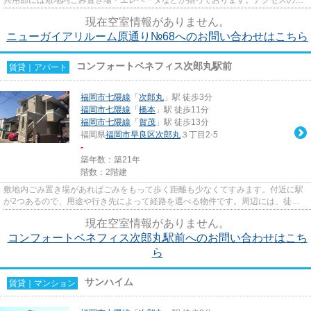
い徒歩6分の物件です。ニュー...
現在空室情報がありません。
ニューガイアリルーム原通り№68へのお問い合わせはこちら
コンフォートベネフィス次郎丸駅前
賃貸｜アパート
福岡市七隈線
「
次郎丸
」駅 徒歩3分
福岡市七隈線
「
橋本
」駅 徒歩11分
福岡市七隈線
「
賀茂
」駅 徒歩13分
福岡県
福岡市早良区
次郎丸
３丁目2-5
-
築年数：築21年
階数：2階建
敷地内ごみ置き場があればごみをもって歩く距離も少なくてすみます。付近に駅
が2つあるので、用途や行き先によって経路を選べる物件です。周辺には、徒歩3
分で利用できる駅があります...
現在空室情報がありません。
コンフォートベネフィス次郎丸駅前へのお問い合わせはこち
ら
サンハイム
賃貸｜マンション