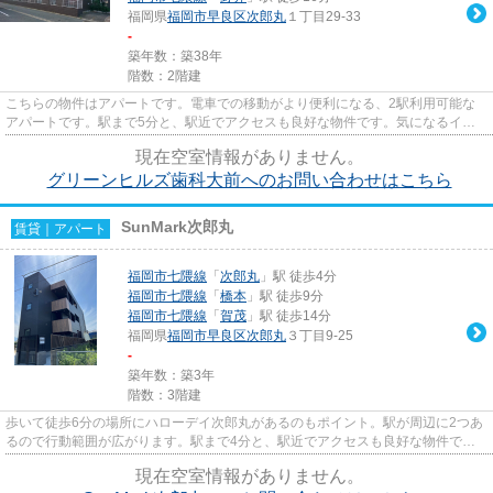
福岡県
福岡市早良区
次郎丸
１丁目29-33
-
築年数：築38年
階数：2階建
こちらの物件はアパートです。電車での移動がより便利になる、2駅利用可能な
アパートです。駅まで5分と、駅近でアクセスも良好な物件です。気になるイチ
オシ物件情報：「グリーンヒル...
現在空室情報がありません。
グリーンヒルズ歯科大前へのお問い合わせはこちら
SunMark次郎丸
賃貸｜アパート
福岡市七隈線
「
次郎丸
」駅 徒歩4分
福岡市七隈線
「
橋本
」駅 徒歩9分
福岡市七隈線
「
賀茂
」駅 徒歩14分
福岡県
福岡市早良区
次郎丸
３丁目9-25
-
築年数：築3年
階数：3階建
歩いて徒歩6分の場所にハローデイ次郎丸があるのもポイント。駅が周辺に2つあ
るので行動範囲が広がります。駅まで4分と、駅近でアクセスも良好な物件で
す。こだわりポイント満載のSunM...
現在空室情報がありません。