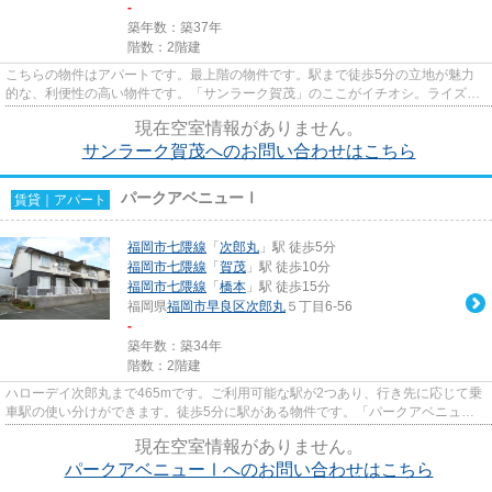
-
築年数：築37年
階数：2階建
こちらの物件はアパートです。最上階の物件です。駅まで徒歩5分の立地が魅力
的な、利便性の高い物件です。「サンラーク賀茂」のここがイチオシ。ライズエ
ステートには、福岡市早良区エ...
現在空室情報がありません。
サンラーク賀茂へのお問い合わせはこちら
パークアベニューⅠ
賃貸｜アパート
福岡市七隈線
「
次郎丸
」駅 徒歩5分
福岡市七隈線
「
賀茂
」駅 徒歩10分
福岡市七隈線
「
橋本
」駅 徒歩15分
福岡県
福岡市早良区
次郎丸
５丁目6-56
-
築年数：築34年
階数：2階建
ハローデイ次郎丸まで465mです。ご利用可能な駅が2つあり、行き先に応じて乗
車駅の使い分けができます。徒歩5分に駅がある物件です。「パークアベニュー
Ⅰ」の物件情報をお探しならお気...
現在空室情報がありません。
パークアベニューⅠへのお問い合わせはこちら