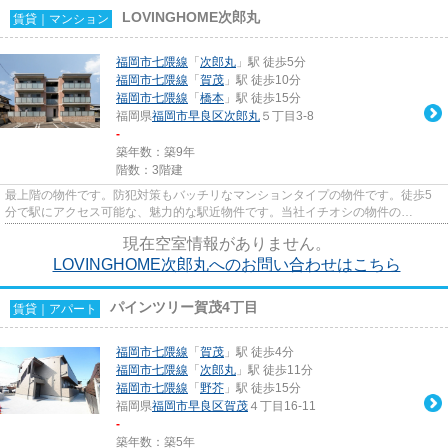
LOVINGHOME次郎丸
賃貸｜マンション
福岡市七隈線
「
次郎丸
」駅 徒歩5分
福岡市七隈線
「
賀茂
」駅 徒歩10分
福岡市七隈線
「
橋本
」駅 徒歩15分
福岡県
福岡市早良区
次郎丸
５丁目3-8
-
築年数：築9年
階数：3階建
最上階の物件です。防犯対策もバッチリなマンションタイプの物件です。徒歩5
分で駅にアクセス可能な、魅力的な駅近物件です。当社イチオシの物件の
「LOVINGHOME次郎丸」。ぜひ一度ご覧...
現在空室情報がありません。
LOVINGHOME次郎丸へのお問い合わせはこちら
パインツリー賀茂4丁目
賃貸｜アパート
福岡市七隈線
「
賀茂
」駅 徒歩4分
福岡市七隈線
「
次郎丸
」駅 徒歩11分
福岡市七隈線
「
野芥
」駅 徒歩15分
福岡県
福岡市早良区
賀茂
４丁目16-11
-
築年数：築5年