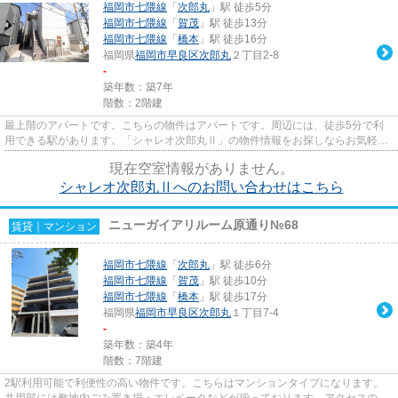
福岡市七隈線
「
次郎丸
」駅 徒歩5分
福岡市七隈線
「
賀茂
」駅 徒歩13分
福岡市七隈線
「
橋本
」駅 徒歩16分
福岡県
福岡市早良区
次郎丸
２丁目2-8
-
築年数：築7年
階数：2階建
最上階のアパートです。こちらの物件はアパートです。周辺には、徒歩5分で利
用できる駅があります。「シャレオ次郎丸Ⅱ」の物件情報をお探しならお気軽に
お問い合わせ下さい。ライズエ...
現在空室情報がありません。
シャレオ次郎丸Ⅱへのお問い合わせはこちら
ニューガイアリルーム原通り№68
賃貸｜マンション
福岡市七隈線
「
次郎丸
」駅 徒歩6分
福岡市七隈線
「
賀茂
」駅 徒歩10分
福岡市七隈線
「
橋本
」駅 徒歩17分
福岡県
福岡市早良区
次郎丸
１丁目7-4
-
築年数：築4年
階数：7階建
2駅利用可能で利便性の高い物件です。こちらはマンションタイプになります。
共用部には敷地内ごみ置き場・エレベータなどが揃っております。アクセスの良