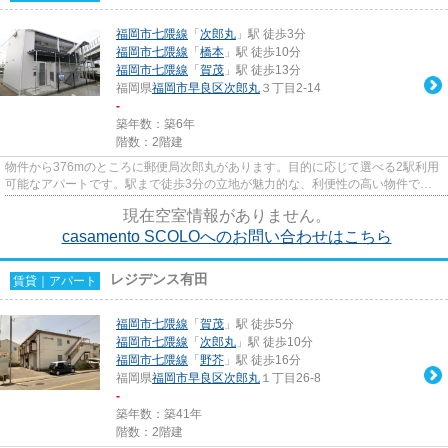
福岡市七隈線
「
次郎丸
」駅 徒歩3分
福岡市七隈線
「
橋本
」駅 徒歩10分
福岡市七隈線
「
賀茂
」駅 徒歩13分
福岡県
福岡市早良区
次郎丸
３丁目2-14
-
築年数：築6年
階数：2階建
物件から376mのところに郵便局次郎丸があります。目的に応じて選べる2駅利用
可能なアパートです。駅まで徒歩3分の立地が魅力的な、利便性の高い物件で
す。新着情報：casamento SCOLOの...
現在空室情報がありません。
casamento SCOLOへのお問い合わせはこちら
レジデンス有田
賃貸｜アパート
福岡市七隈線
「
賀茂
」駅 徒歩5分
福岡市七隈線
「
次郎丸
」駅 徒歩10分
福岡市七隈線
「
野芥
」駅 徒歩16分
福岡県
福岡市早良区
次郎丸
１丁目26-8
-
築年数：築41年
階数：2階建