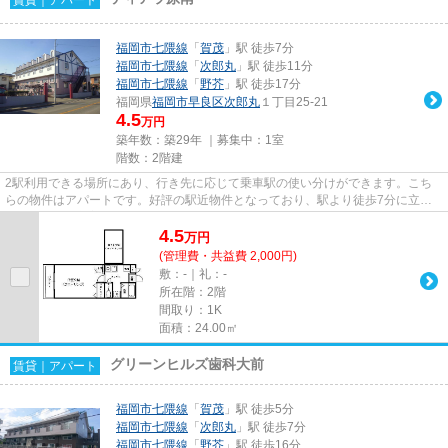
福岡市七隈線
「
賀茂
」駅 徒歩7分
福岡市七隈線
「
次郎丸
」駅 徒歩11分
福岡市七隈線
「
野芥
」駅 徒歩17分
福岡県
福岡市早良区
次郎丸
１丁目25-21
4.5
万円
築年数：築29年 ｜募集中：
1室
階数：2階建
2駅利用できる場所にあり、行き先に応じて乗車駅の使い分けができます。こち
らの物件はアパートです。好評の駅近物件となっており、駅より徒歩7分に立地
しています。新着情報：ティア...
4.5
万
円
(管理費・共益費 2,000円)
敷：-｜礼：-
所在階：2階
間取り：1K
面積：24.00㎡
グリーンヒルズ歯科大前
賃貸｜アパート
福岡市七隈線
「
賀茂
」駅 徒歩5分
福岡市七隈線
「
次郎丸
」駅 徒歩7分
福岡市七隈線
「
野芥
」駅 徒歩16分