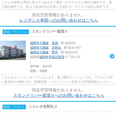
こちらの物件は周辺に駅が2つあるので電車へのアクセスが便利な物件です。最
上階の物件です。駅まで徒歩5分の位置に立地する、アクセス良好な物件です。
当社イチオシの物件の「レジデ...
現在空室情報がありません。
レジデンス有田へのお問い合わせはこちら
スタンドリバー賀茂Ⅱ
賃貸｜マンション
福岡市七隈線
「
賀茂
」駅 徒歩8分
福岡市七隈線
「
次郎丸
」駅 徒歩14分
福岡市七隈線
「
野芥
」駅 徒歩15分
福岡県
福岡市早良区
賀茂
４丁目6-20
-
築年数：築41年
階数：3階建
こちらはマンションタイプになります。最上階のマンションです。アクセスの良
い徒歩8分の物件です。新着情報：スタンドリバー賀茂Ⅱの空室情報ならコチ
ラ。ライズエステートには、福岡...
現在空室情報がありません。
スタンドリバー賀茂Ⅱへのお問い合わせはこちら
シャレオ次郎丸Ⅱ
賃貸｜アパート