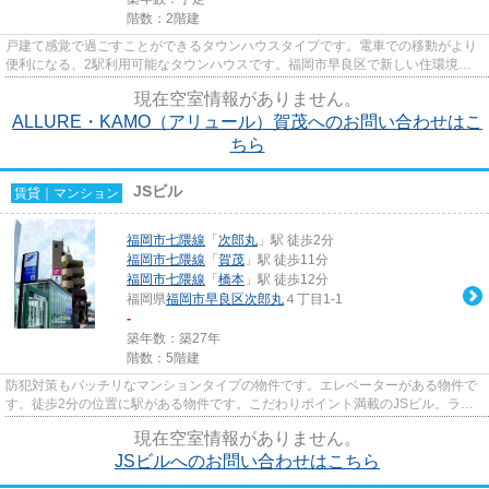
階数：2階建
戸建て感覚で過ごすことができるタウンハウスタイプです。電車での移動がより
便利になる、2駅利用可能なタウンハウスです。福岡市早良区で新しい住環境を
お探しなら、福岡市七隈線賀茂...
現在空室情報がありません。
ALLURE・KAMO（アリュール）賀茂へのお問い合わせはこ
ちら
JSビル
賃貸｜マンション
福岡市七隈線
「
次郎丸
」駅 徒歩2分
福岡市七隈線
「
賀茂
」駅 徒歩11分
福岡市七隈線
「
橋本
」駅 徒歩12分
福岡県
福岡市早良区
次郎丸
４丁目1-1
-
築年数：築27年
階数：5階建
防犯対策もバッチリなマンションタイプの物件です。エレベーターがある物件で
す。徒歩2分の位置に駅がある物件です。こだわりポイント満載のJSビル。ライ
ズエステートでは福岡市七隈線...
現在空室情報がありません。
JSビルへのお問い合わせはこちら