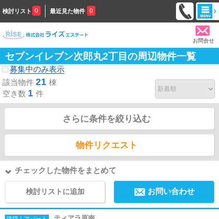
0
0
検討リスト
最近見た物件
お問合せ
セブンイレブン次郎丸2丁目の周辺物件一覧
募集中のみ表示
21
該当物件
棟
1
空き数
件
さらに条件を絞り込む
物件リクエスト
チェックした物件をまとめて
検討リストに追加
お問い合わせ
ティアラ原南
賃貸｜アパート