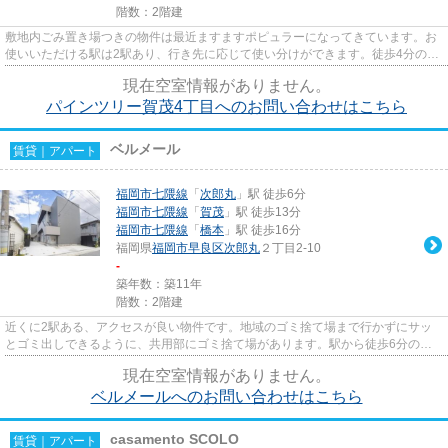
階数：2階建
敷地内ごみ置き場つきの物件は最近ますますポピュラーになってきています。お
使いいただける駅は2駅あり、行き先に応じて使い分けができます。徒歩4分の位
置に駅がある物件です。新着...
現在空室情報がありません。
パインツリー賀茂4丁目へのお問い合わせはこちら
ベルメール
賃貸｜アパート
福岡市七隈線
「
次郎丸
」駅 徒歩6分
福岡市七隈線
「
賀茂
」駅 徒歩13分
福岡市七隈線
「
橋本
」駅 徒歩16分
福岡県
福岡市早良区
次郎丸
２丁目2-10
-
築年数：築11年
階数：2階建
近くに2駅ある、アクセスが良い物件です。地域のゴミ捨て場まで行かずにサッ
とゴミ出しできるように、共用部にゴミ捨て場があります。駅から徒歩6分の物
件で、アクセス良好です。気に...
現在空室情報がありません。
ベルメールへのお問い合わせはこちら
casamento SCOLO
賃貸｜アパート