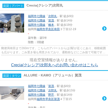
Crecia(クレシア)次郎丸
賃貸｜アパート
福岡市七隈線
「
次郎丸
」駅 徒歩9分
福岡市七隈線
「
賀茂
」駅 徒歩14分
福岡市七隈線
「
橋本
」駅 徒歩19分
福岡県
福岡市早良区
有田
３丁目12-19
-
築年数：築5年
階数：3階建
郵便局有田まで260mです。こちらのアパートからは2駅が近くにあり、移動範囲
も広がります。ごみ置き場も用意されており、通勤前などにごみ捨て可能です。
こちらの物件はアパートです。...
現在空室情報がありません。
Crecia(クレシア)次郎丸へのお問い合わせはこちら
ALLURE・KAMO（アリュール）賀茂
賃貸｜タウン
福岡市七隈線
「
賀茂
」駅 徒歩6分
福岡市七隈線
「
次郎丸
」駅 徒歩13分
福岡市七隈線
「
野芥
」駅 徒歩14分
福岡県
福岡市早良区
賀茂
４丁目15
-
築年数：予定