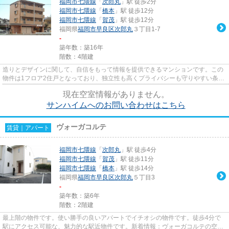
福岡市七隈線
「
次郎丸
」駅 徒歩2分
福岡市七隈線
「
橋本
」駅 徒歩12分
福岡市七隈線
「
賀茂
」駅 徒歩12分
福岡県
福岡市早良区
次郎丸
３丁目1-7
-
築年数：築16年
階数：4階建
造りとデザインに関して、自信をもって情報を提供できるマンションです。この
物件は1フロア2住戸となっており、独立性も高くプライバシーも守りやすい条件
です。駅まで歩いてアクセス...
現在空室情報がありません。
サンハイムへのお問い合わせはこちら
ヴォーガコルテ
賃貸｜アパート
福岡市七隈線
「
次郎丸
」駅 徒歩4分
福岡市七隈線
「
賀茂
」駅 徒歩11分
福岡市七隈線
「
橋本
」駅 徒歩14分
福岡県
福岡市早良区
次郎丸
５丁目3
-
築年数：築6年
階数：2階建
最上階の物件です。使い勝手の良いアパートでイチオシの物件です。徒歩4分で
駅にアクセス可能な、魅力的な駅近物件です。新着情報：ヴォーガコルテの空室