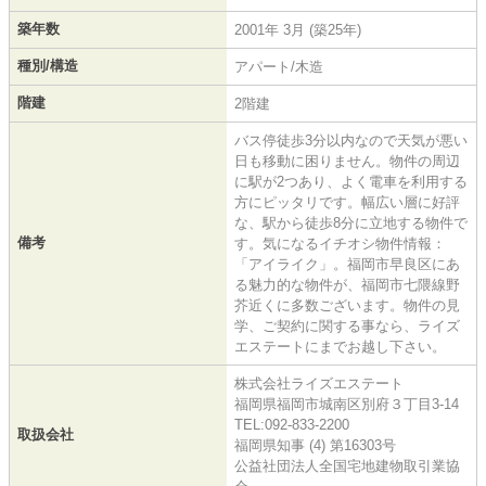
築年数
2001年 3月 (築25年)
種別/構造
アパート/木造
階建
2階建
バス停徒歩3分以内なので天気が悪い
日も移動に困りません。物件の周辺
に駅が2つあり、よく電車を利用する
方にピッタリです。幅広い層に好評
な、駅から徒歩8分に立地する物件で
備考
す。気になるイチオシ物件情報：
「アイライク」。福岡市早良区にあ
る魅力的な物件が、福岡市七隈線野
芥近くに多数ございます。物件の見
学、ご契約に関する事なら、ライズ
エステートにまでお越し下さい。
株式会社ライズエステート
福岡県福岡市城南区別府３丁目3-14
TEL:092-833-2200
取扱会社
福岡県知事 (4) 第16303号
公益社団法人全国宅地建物取引業協