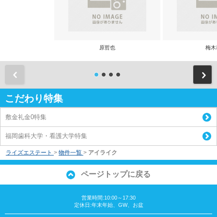
原哲也
梅木
前
こだわり特集
敷金礼金0特集
福岡歯科大学・看護大学特集
ライズエステート
>
物件一覧
>
アイライク
ページトップに戻る
営業時間:10:00～17:30
定休日:年末年始、GW、お盆