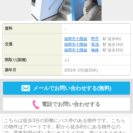
賃料
-
福岡市七隈線
「
野芥
」駅 徒歩8分
交通
福岡市七隈線
「
賀茂
」駅 徒歩14分
福岡市七隈線
「
梅林
」駅 徒歩16分
間取り(面積)
-(-)
築年月
2001年 3月(築25年)
メールでお問い合わせする(無料)
電話でお問い合わせする
こちらは徒歩3分の距離にバス停のある物件です。こちら
の物件はアパートです。駅から徒歩8分にある物件なの
で、電車利用が多い方にオススメです。気になるイチオシ