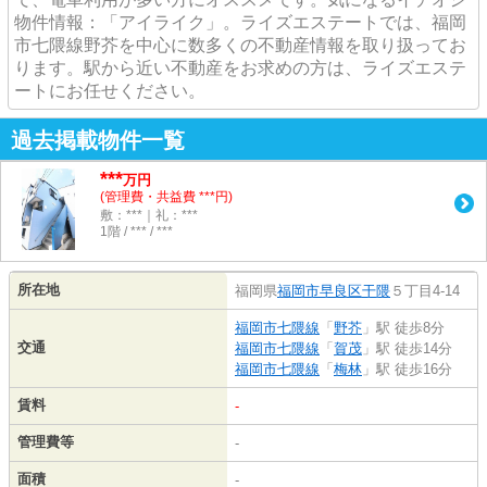
物件情報：「アイライク」。ライズエステートでは、福岡
市七隈線野芥を中心に数多くの不動産情報を取り扱ってお
ります。駅から近い不動産をお求めの方は、ライズエステ
ートにお任せください。
過去掲載物件一覧
***
万円
(管理費・共益費 ***円)
敷：***｜礼：***
1階 / *** / ***
所在地
福岡県
福岡市早良区
干隈
５丁目4-14
福岡市七隈線
「
野芥
」駅 徒歩8分
交通
福岡市七隈線
「
賀茂
」駅 徒歩14分
福岡市七隈線
「
梅林
」駅 徒歩16分
賃料
-
管理費等
-
面積
-