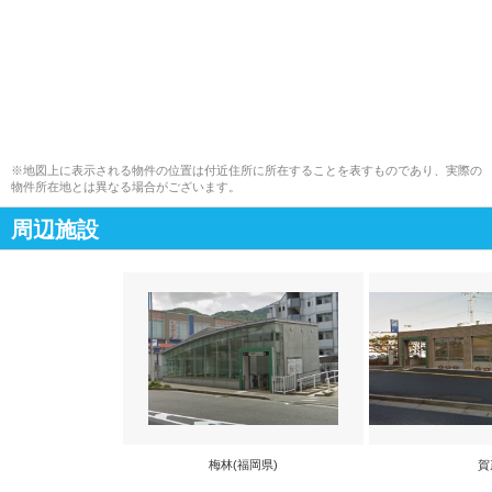
※地図上に表示される物件の位置は付近住所に所在することを表すものであり、実際の
物件所在地とは異なる場合がございます。
周辺施設
梅林(福岡県)
賀