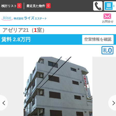
0
0
検討リスト
最近見た物件
お問合せ
アゼリア21（
1
室）
賃料
2.8万円
空室情報を確認