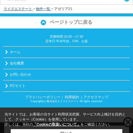
ライズエステート
>
物件一覧
>
アゼリア21
ページトップに戻る
営業時間:10:00～17:30
定休日:年末年始、GW、お盆
ホーム
会社概要
お問い合わせ
PCサイト
プライバシーポリシー
利用規約
｜アクセスマップ
｜
Copyright(c) 株式会社ライズエステート All rights reserved.
当サイトでは、お客様の当サイト利用状況把握、サービス向上検討を目的と
して、クッキー（Cookie）を使用しています。
詳しくは、当社の
「Cookieの取扱いについて」
をご確認ください。
こちらの物件をご覧の方に
お勧めな物件
はこちら