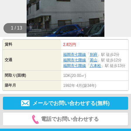
1 / 13
賃料
2.8万円
福岡市七隈線
「
別府
」駅 徒歩2分
交通
福岡市七隈線
「
茶山
」駅 徒歩12分
福岡市七隈線
「
六本松
」駅 徒歩13分
間取り(面積)
1DK(20.00㎡)
築年月
1992年 4月(築34年)
メールでお問い合わせする(無料)
電話でお問い合わせする