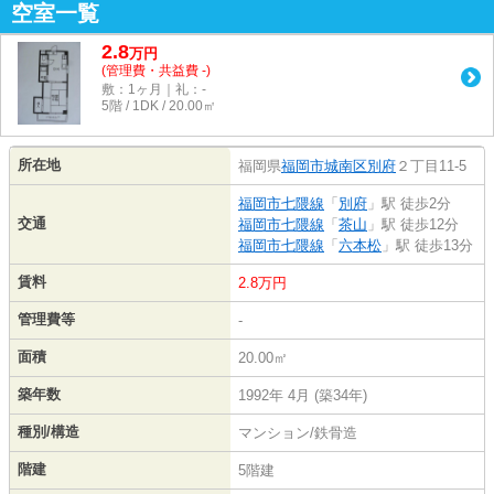
空室一覧
2.8
万
円
(管理費・共益費 -)
敷：1ヶ月｜礼：-
5階 / 1DK / 20.00㎡
所在地
福岡県
福岡市城南区
別府
２丁目11-5
福岡市七隈線
「
別府
」駅 徒歩2分
交通
福岡市七隈線
「
茶山
」駅 徒歩12分
福岡市七隈線
「
六本松
」駅 徒歩13分
賃料
2.8万円
管理費等
-
面積
20.00㎡
築年数
1992年 4月 (築34年)
種別/構造
マンション/鉄骨造
階建
5階建