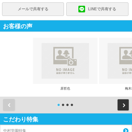
メールで共有する
LINEで共有する
お客様の声
原哲也
梅木
前
こだわり特集
中村学園特集