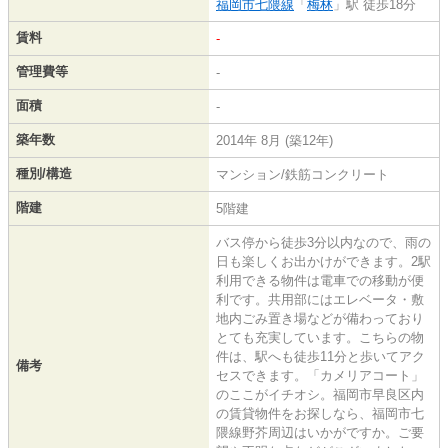
福岡市七隈線
「
梅林
」駅 徒歩18分
賃料
-
管理費等
-
面積
-
築年数
2014年 8月 (築12年)
種別/構造
マンション/鉄筋コンクリート
階建
5階建
バス停から徒歩3分以内なので、雨の
日も楽しくお出かけができます。2駅
利用できる物件は電車での移動が便
利です。共用部にはエレベータ・敷
地内ごみ置き場などが備わっており
とても充実しています。こちらの物
件は、駅へも徒歩11分と歩いてアク
備考
セスできます。「カメリアコート」
のここがイチオシ。福岡市早良区内
の賃貸物件をお探しなら、福岡市七
隈線野芥周辺はいかがですか。ご要