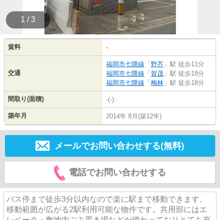
1 / 3
賃料
-
福岡市七隈線
「
野芥
」駅 徒歩11分
交通
福岡市七隈線
「
賀茂
」駅 徒歩18分
福岡市七隈線
「
梅林
」駅 徒歩18分
間取り(面積)
-(-)
築年月
2014年 8月(築12年)
メールでお問い合わせする(無料)
電話でお問い合わせする
バス停まで徒歩3分以内なので楽に駅まで移動できます。
移動範囲が広がる2駅利用可能な物件です。共用部にはエ
レベータ・敷地内ごみ置き場などが備わっておりとても充