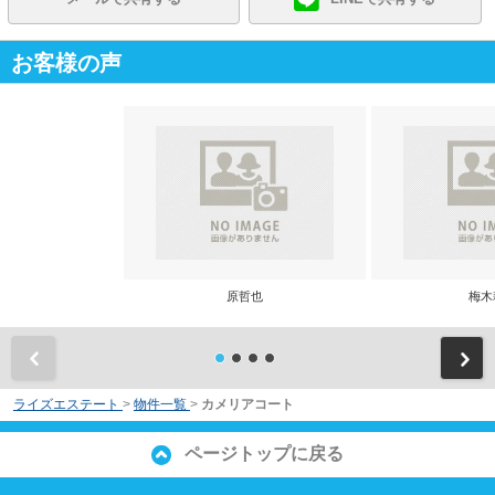
お客様の声
原哲也
梅木
前
ライズエステート
>
物件一覧
>
カメリアコート
ページトップに戻る