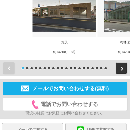
賀茂
梅林(
約1421m／18分
約1422
前
メールでお問い合わせする(無料)
電話でお問い合わせする
現況の確認はお気軽にお問い合わせください。
メールで共有する
LINEで共有する