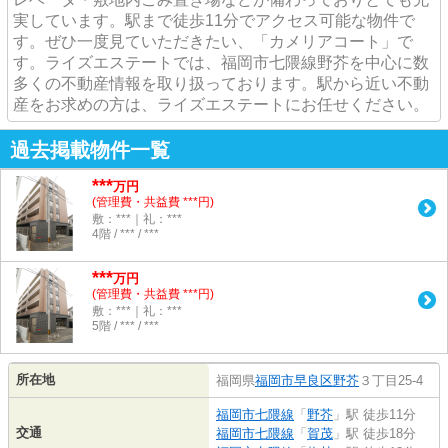
実しています。駅まで徒歩11分でアクセス可能な物件で
す。ぜひ一度見ていただきたい、「カメリアコート」で
す。ライズエステートでは、福岡市七隈線野芥を中心に数
多くの不動産情報を取り扱っております。駅から近い不動
産をお求めの方は、ライズエステートにお任せください。
過去掲載物件一覧
***
万円
(管理費・共益費 ***円)
敷：***｜礼：***
4階 / *** / ***
***
万円
(管理費・共益費 ***円)
敷：***｜礼：***
5階 / *** / ***
所在地
福岡県
福岡市早良区
野芥
３丁目25-4
福岡市七隈線
「
野芥
」駅 徒歩11分
交通
福岡市七隈線
「
賀茂
」駅 徒歩18分