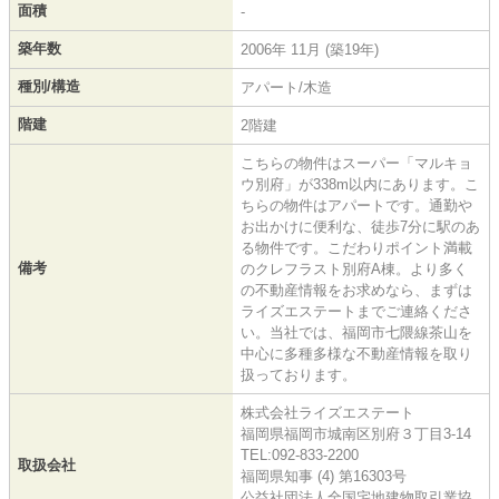
面積
-
築年数
2006年 11月 (築19年)
種別/構造
アパート/木造
階建
2階建
こちらの物件はスーパー「マルキョ
ウ別府」が338m以内にあります。こ
ちらの物件はアパートです。通勤や
お出かけに便利な、徒歩7分に駅のあ
る物件です。こだわりポイント満載
備考
のクレフラスト別府A棟。より多く
の不動産情報をお求めなら、まずは
ライズエステートまでご連絡くださ
い。当社では、福岡市七隈線茶山を
中心に多種多様な不動産情報を取り
扱っております。
株式会社ライズエステート
福岡県福岡市城南区別府３丁目3-14
TEL:092-833-2200
取扱会社
福岡県知事 (4) 第16303号
公益社団法人全国宅地建物取引業協