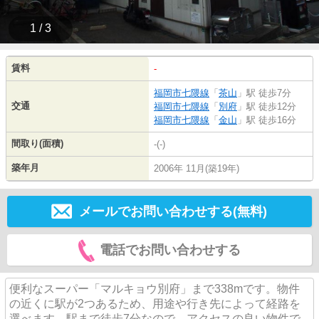
1 / 3
賃料
-
福岡市七隈線
「
茶山
」駅 徒歩7分
交通
福岡市七隈線
「
別府
」駅 徒歩12分
福岡市七隈線
「
金山
」駅 徒歩16分
間取り(面積)
-(-)
築年月
2006年 11月(築19年)
メールでお問い合わせする(無料)
電話でお問い合わせする
便利なスーパー「マルキョウ別府」まで338mです。物件
の近くに駅が2つあるため、用途や行き先によって経路を
選べます。駅まで徒歩7分なので、アクセスの良い物件で