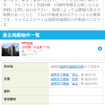
す。「クレフラスト別府A棟」の物件情報をお探しならお
気軽にお問い合わせ下さい。地域によっては建物の高さの
制限があったりと、プロの不動産会社のアドバイスが重要
です。ライズエステートは福岡市城南区の不動産のプロで
す。
過去掲載物件一覧
***
万円
(管理費・共益費 ***円)
敷：***｜礼：***
1階 / *** / ***
所在地
福岡県
福岡市城南区
別府
６丁目26-9
福岡市七隈線
「
茶山
」駅 徒歩7分
交通
福岡市七隈線
「
別府
」駅 徒歩12分
福岡市七隈線
「
金山
」駅 徒歩16分
賃料
-
管理費等
-