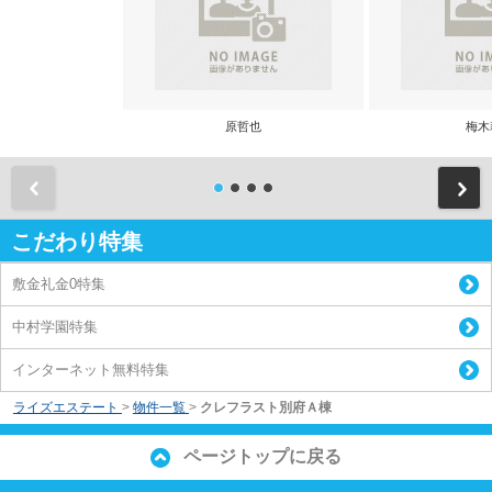
原哲也
梅木
前
こだわり特集
敷金礼金0特集
中村学園特集
インターネット無料特集
ライズエステート
>
物件一覧
>
クレフラスト別府Ａ棟
ページトップに戻る