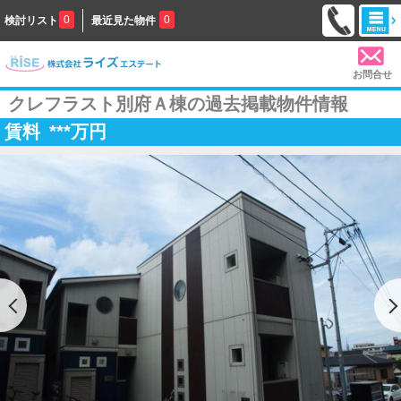
0
0
検討リスト
最近見た物件
お問合せ
クレフラスト別府Ａ棟の過去掲載物件情報
賃料
***
万円