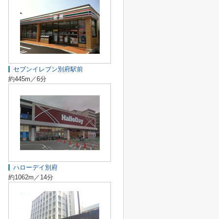
セブンイレブン別府駅前
約445m／6分
ハローデイ別府
約1062m／14分