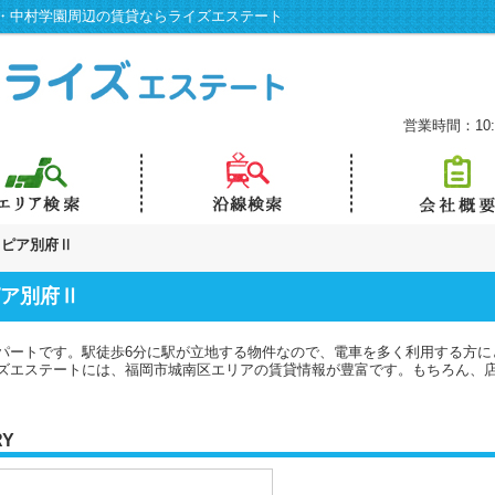
・中村学園周辺の賃貸ならライズエステート
営業時間：10:0
トピア別府Ⅱ
ア別府Ⅱ
パートです。駅徒歩6分に駅が立地する物件なので、電車を多く利用する方に
ズエステートには、福岡市城南区エリアの賃貸情報が豊富です。もちろん、
RY