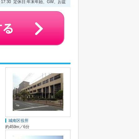
0～17:30 定休日:年末年始、GW、お盆
城南区役所
約459m／6分