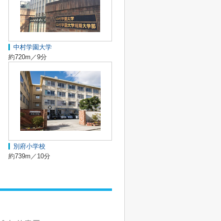
中村学園大学
約720m／9分
別府小学校
約739m／10分