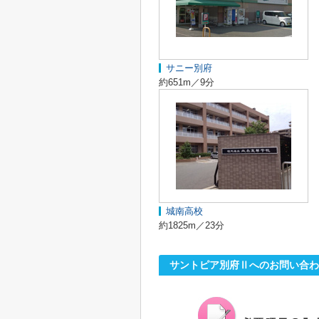
サニー別府
約651m／9分
城南高校
約1825m／23分
サントピア別府Ⅱへのお問い合わ