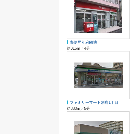
郵便局別府団地
約315m／4分
ファミリーマート別府1丁目
約380m／5分