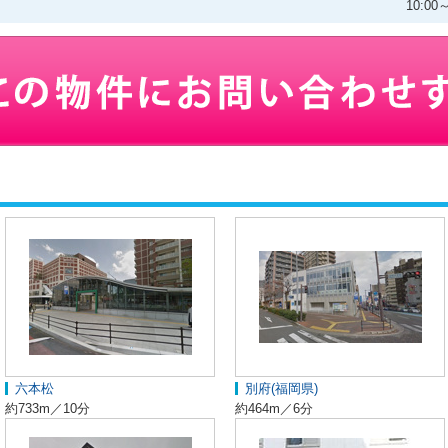
10:0
六本松
別府(福岡県)
約733m／10分
約464m／6分