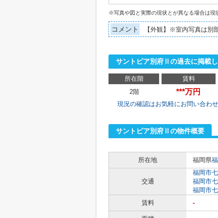
※写真や図と実際の現状とが異なる場合は現
コメント
【外観】※室内写真は別
サントピア別府Ⅱの過去に掲載し
所在階
賃料
***万円
2階
現況の確認はお気軽にお問い合わ
サントピア別府Ⅱの物件概要
所在地
福岡県
福
福岡市七
交通
福岡市七
福岡市七
賃料
-