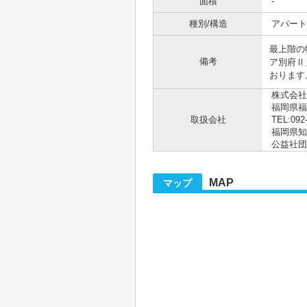
面積
-
種別/構造
アパート 
最上階の
備考
ア別府Ⅱ
おります
株式会社
福岡県福
取扱会社
TEL:092
福岡県知事
公益社団
MAP
マップ