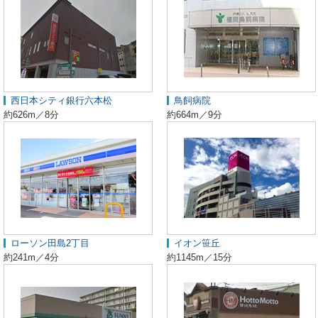
西日本シティ銀行六本松
鳥飼病院
約626m／8分
約664m／9分
ローソン田島2丁目
イオン笹丘
約241m／4分
約1145m／15分