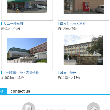
サニー梅光園
ほっともっと別府
約615m／8分
約466m／6分
中村学園中学・高等学校
城南中学校
約1021m／13分
約1413m／18分
contact us
せ