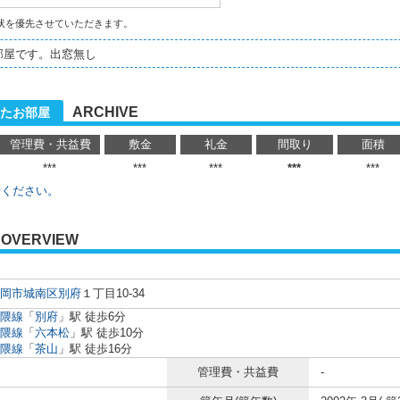
状を優先させていただきます。
部屋です。出窓無し
ARCHIVE
たお部屋
管理費・共益費
敷金
礼金
間取り
面積
***
***
***
***
***
せください。
OVERVIEW
岡市城南区
別府
１丁目10-34
隈線
「
別府
」駅 徒歩6分
隈線
「
六本松
」駅 徒歩10分
隈線
「
茶山
」駅 徒歩16分
管理費・共益費
-