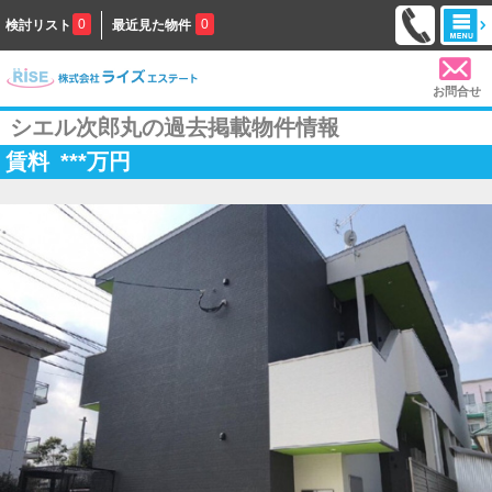
0
0
検討リスト
最近見た物件
お問合せ
シエル次郎丸の過去掲載物件情報
賃料
***
万円