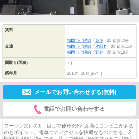
賃料
-
福岡市七隈線
「
賀茂
」駅 徒歩12分
交通
福岡市七隈線
「
次郎丸
」駅 徒歩11分
福岡市七隈線
「
野芥
」駅 徒歩18分
間取り(面積)
-(-)
築年月
2018年 10月(築7年)
メールでお問い合わせする(無料)
電話でお問い合わせする
ローソン次郎丸6丁目まで徒歩3分と近場にコンビニがある
のもポイント。電車でのアクセスを快適なものにする、2
駅利用可能な物件です。駅まで徒歩12分でアクセス可能な