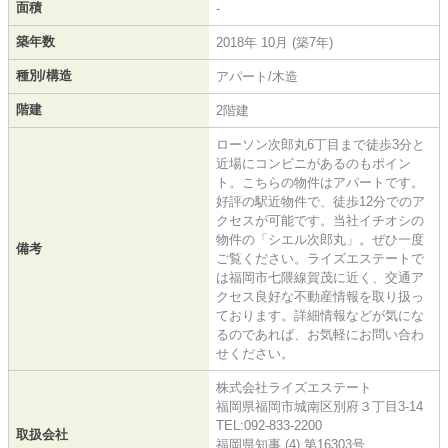
面積
-
築年数
2018年 10月 (築7年)
種別/構造
アパート/木造
階建
2階建
ローソン次郎丸6丁目まで徒歩3分と
近場にコンビニがあるのもポイン
ト。こちらの物件はアパートです。
好評の駅近物件で、徒歩12分でのア
クセスが可能です。当社イチオシの
物件の「シエル次郎丸」。ぜひ一度
備考
ご覧ください。ライズエステートで
は福岡市七隈線賀茂に近く、交通ア
クセス良好な不動産情報を取り扱っ
ております。詳細情報などが気にな
るのであれば、お気軽にお問い合わ
せください。
株式会社ライズエステート
福岡県福岡市城南区別府３丁目3-14
TEL:092-833-2200
取扱会社
福岡県知事 (4) 第16303号