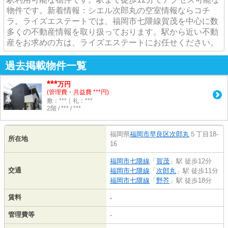
物件です。新着情報：シエル次郎丸の空室情報ならコチ
ラ。ライズエステートでは、福岡市七隈線賀茂を中心に数
多くの不動産情報を取り扱っております。駅から近い不動
産をお求めの方は、ライズエステートにお任せください。
過去掲載物件一覧
***
万円
(管理費・共益費 ***円)
敷：***｜礼：***
2階 / *** / ***
福岡県
福岡市早良区
次郎丸
５丁目18-
所在地
16
福岡市七隈線
「
賀茂
」駅 徒歩12分
交通
福岡市七隈線
「
次郎丸
」駅 徒歩11分
福岡市七隈線
「
野芥
」駅 徒歩18分
賃料
-
管理費等
-