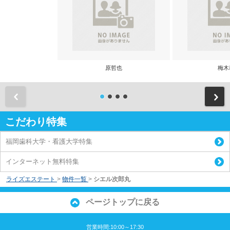
原哲也
梅木
前
こだわり特集
福岡歯科大学・看護大学特集
インターネット無料特集
ライズエステート
>
物件一覧
>
シエル次郎丸
ページトップに戻る
営業時間:10:00～17:30