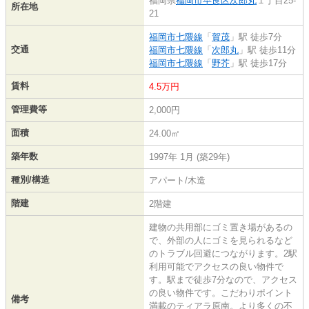
福岡県
福岡市早良区
次郎丸
１丁目25-
所在地
21
福岡市七隈線
「
賀茂
」駅 徒歩7分
交通
福岡市七隈線
「
次郎丸
」駅 徒歩11分
福岡市七隈線
「
野芥
」駅 徒歩17分
賃料
4.5万円
管理費等
2,000円
面積
24.00㎡
築年数
1997年 1月 (築29年)
種別/構造
アパート/木造
階建
2階建
建物の共用部にゴミ置き場があるの
で、外部の人にゴミを見られるなど
のトラブル回避につながります。2駅
利用可能でアクセスの良い物件で
す。駅まで徒歩7分なので、アクセス
の良い物件です。こだわりポイント
備考
満載のティアラ原南。より多くの不