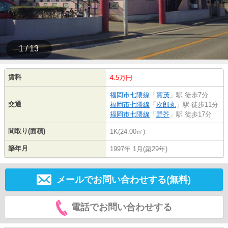
1 / 13
賃料
4.5万円
福岡市七隈線
「
賀茂
」駅 徒歩7分
交通
福岡市七隈線
「
次郎丸
」駅 徒歩11分
福岡市七隈線
「
野芥
」駅 徒歩17分
間取り(面積)
1K(24.00㎡)
築年月
1997年 1月(築29年)
メールでお問い合わせする(無料)
電話でお問い合わせする