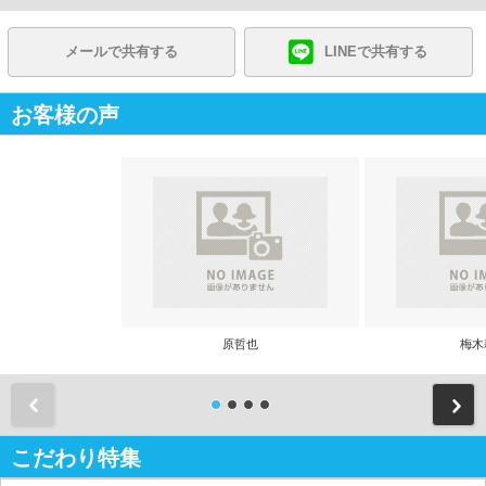
メールで共有する
LINEで共有する
お客様の声
原哲也
梅木
前
こだわり特集