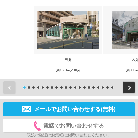
野芥
次
約1361m／18分
約868
前
メールでお問い合わせする(無料)
電話でお問い合わせする
現況の確認はお気軽にお問い合わせください。