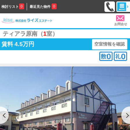
0
0
検討リスト
最近見た物件
お問合せ
ティアラ原南（
1
室）
賃料
4.5万円
空室情報を確認