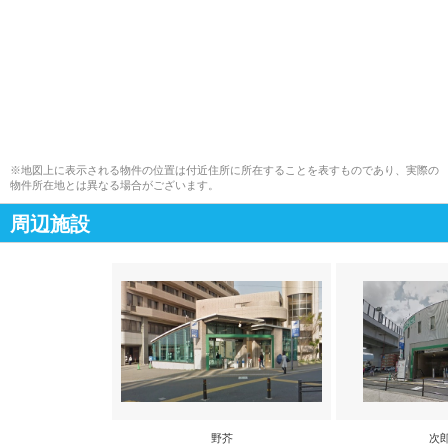
※地図上に表示される物件の位置は付近住所に所在することを表すものであり、実際の
物件所在地とは異なる場合がございます。
周辺施設
野芥
次