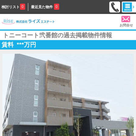
0
0
検討リスト
最近見た物件
お問合せ
トニーコート弐番館の過去掲載物件情報
賃料
***
万円