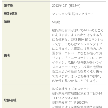
築年数
2013年 2月 (築13年)
種別/構造
マンション/鉄筋コンクリート
階建
5階建
福岡銀行有田が歩いて448mのところ
にあります。よくお出かけをする方
にも便利な、2駅利用可能なマンショ
ンです。こちらはマンションタイプ
になります。共用部には敷地内ごみ
置き場・エレベータなどが揃ってお
備考
ります。「トニーコート」のここが
イチオシ。取扱い物件数が多いライ
ズエステートでなら、福岡市七隈線
賀茂周辺の不動産も数多く取り扱っ
ております。きっとお客様のお探し
の物件も見つかることでしょう。
株式会社ライズエステート
福岡県福岡市城南区別府３丁目3-14
TEL:092-833-2200
取扱会社
福岡県知事 (4) 第16303号
公益社団法人全国宅地建物取引業協