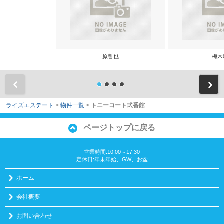
原哲也
梅木
前
ライズエステート
>
物件一覧
>
トニーコート弐番館
ページトップに戻る
営業時間:10:00～17:30
定休日:年末年始、GW、お盆
ホーム
会社概要
お問い合わせ