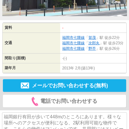
賃料
-
福岡市七隈線
「
賀茂
」駅 徒歩22分
交通
福岡市七隈線
「
次郎丸
」駅 徒歩23分
福岡市七隈線
「
野芥
」駅 徒歩26分
間取り(面積)
-(-)
築年月
2013年 2月(築13年)
メールでお問い合わせする(無料)
電話でお問い合わせする
福岡銀行有田が歩いて448mのところにあります。様々な
場所へのアクセスが便利になる、2駅利用可能な物件で
す。こちらの物件はマンションです。共用部にはエレベー