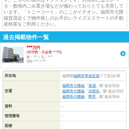
タ・敷地内ごみ置き場などが備わっておりとても充実して
います。「トニーコート」のここがイチオシ。福岡市七隈
線賀茂近くで物件探しのお手伝いライズエステートの不動
産検索をご利用ください。
過去掲載物件一覧
***
万円
(管理費・共益費 ***円)
敷：***｜礼：***
3階 / *** / ***
所在地
福岡県
福岡市早良区
原
７丁目14-35
福岡市七隈線
「
賀茂
」駅 徒歩22分
交通
福岡市七隈線
「
次郎丸
」駅 徒歩23分
福岡市七隈線
「
野芥
」駅 徒歩26分
賃料
-
管理費等
-
面積
-