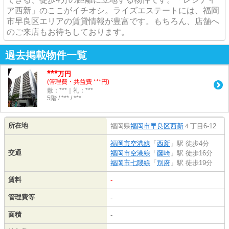
ア西新」のここがイチオシ。ライズエステートには、福岡
市早良区エリアの賃貸情報が豊富です。もちろん、店舗へ
のご来店もお待ちしております。
過去掲載物件一覧
***
万円
(管理費・共益費 ***円)
敷：***｜礼：***
5階 / *** / ***
所在地
福岡県
福岡市早良区
西新
４丁目6-12
福岡市空港線
「
西新
」駅 徒歩4分
交通
福岡市空港線
「
藤崎
」駅 徒歩16分
福岡市七隈線
「
別府
」駅 徒歩19分
賃料
-
管理費等
-
面積
-