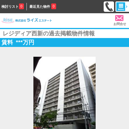
0
0
検討リスト
最近見た物件
お問合せ
レジディア西新の過去掲載物件情報
賃料
***
万円