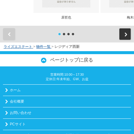
原哲也
梅木
前
ライズエステート
>
物件一覧
>
レジディア西新
ページトップに戻る
営業時間:10:00～17:30
定休日:年末年始、GW、お盆
ホーム
会社概要
お問い合わせ
PCサイト