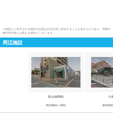
※地図上に表示される物件の位置は付近住所に所在することを表すものであり、実際の
物件所在地とは異なる場合がございます。
周辺施設
茶山(福岡県)
六
約2186m／28分
約2016