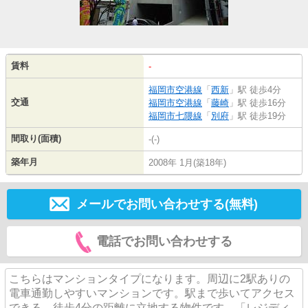
賃料
-
福岡市空港線
「
西新
」駅 徒歩4分
交通
福岡市空港線
「
藤崎
」駅 徒歩16分
福岡市七隈線
「
別府
」駅 徒歩19分
間取り(面積)
-(-)
築年月
2008年 1月(築18年)
メールでお問い合わせする(無料)
電話でお問い合わせする
こちらはマンションタイプになります。周辺に2駅ありの
電車通勤しやすいマンションです。駅まで歩いてアクセス
できる、徒歩4分の距離に立地する物件です。「レジディ