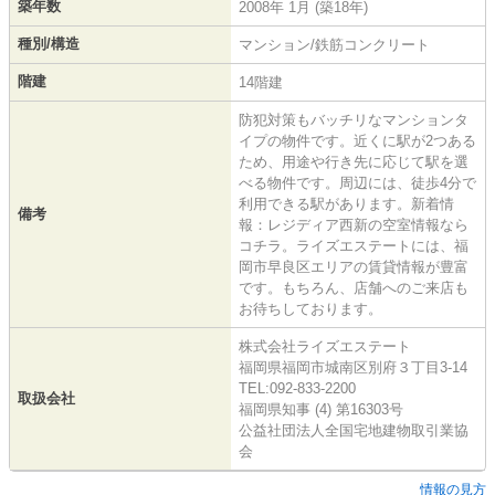
築年数
2008年 1月 (築18年)
種別/構造
マンション/鉄筋コンクリート
階建
14階建
防犯対策もバッチリなマンションタ
イプの物件です。近くに駅が2つある
ため、用途や行き先に応じて駅を選
べる物件です。周辺には、徒歩4分で
利用できる駅があります。新着情
備考
報：レジディア西新の空室情報なら
コチラ。ライズエステートには、福
岡市早良区エリアの賃貸情報が豊富
です。もちろん、店舗へのご来店も
お待ちしております。
株式会社ライズエステート
福岡県福岡市城南区別府３丁目3-14
TEL:092-833-2200
取扱会社
福岡県知事 (4) 第16303号
公益社団法人全国宅地建物取引業協
会
情報の見方