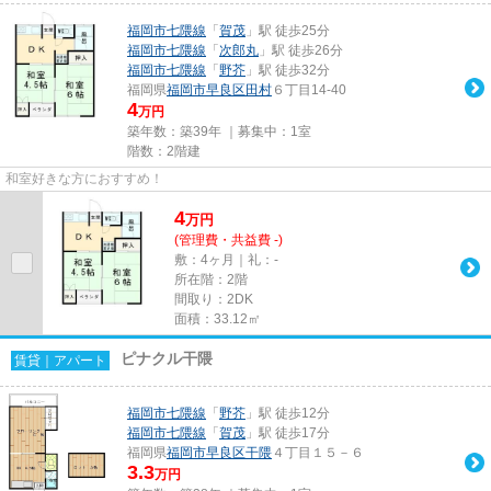
福岡市七隈線
「
賀茂
」駅 徒歩25分
福岡市七隈線
「
次郎丸
」駅 徒歩26分
福岡市七隈線
「
野芥
」駅 徒歩32分
福岡県
福岡市早良区
田村
６丁目14-40
4
万円
築年数：築39年 ｜募集中：
1室
階数：2階建
和室好きな方におすすめ！
4
万
円
(管理費・共益費 -)
敷：4ヶ月｜礼：-
所在階：2階
間取り：2DK
面積：33.12㎡
ピナクル干隈
賃貸｜アパート
福岡市七隈線
「
野芥
」駅 徒歩12分
福岡市七隈線
「
賀茂
」駅 徒歩17分
福岡県
福岡市早良区
干隈
４丁目１５－６
3.3
万円