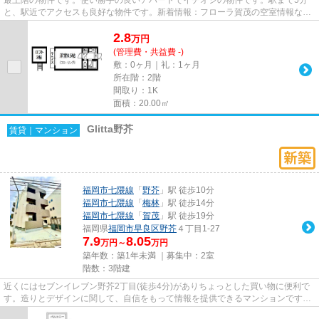
と、駅近でアクセスも良好な物件です。新着情報：フローラ賀茂の空室情報なら
コチラ。ライズエステートには...
2.8
万
円
(管理費・共益費 -)
敷：0ヶ月｜礼：1ヶ月
所在階：2階
間取り：1K
面積：20.00㎡
Glitta野芥
賃貸｜マンション
福岡市七隈線
「
野芥
」駅 徒歩10分
福岡市七隈線
「
梅林
」駅 徒歩14分
福岡市七隈線
「
賀茂
」駅 徒歩19分
福岡県
福岡市早良区
野芥
４丁目1-27
7.9
8.05
万円～
万円
築年数：築1年未満 ｜募集中：
2室
階数：3階建
近くにはセブンイレブン野芥2丁目(徒歩4分)がありちょっとした買い物に便利で
す。造りとデザインに関して、自信をもって情報を提供できるマンションです。
通勤やお出かけに便利な、徒...