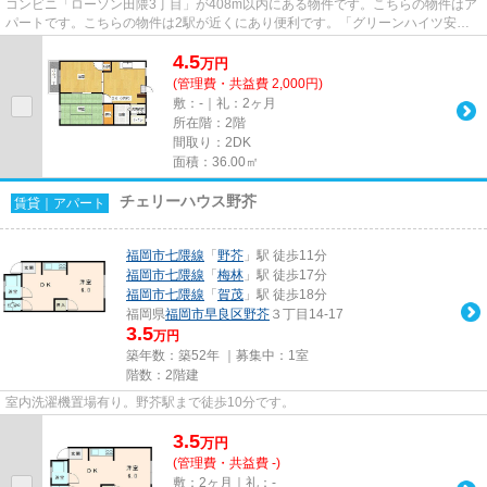
コンビニ「ローソン田隈3丁目」が408m以内にある物件です。こちらの物件はア
パートです。こちらの物件は2駅が近くにあり便利です。「グリーンハイツ安田
A」のここがイチオシ。ライズエ...
4.5
万
円
(管理費・共益費 2,000円)
敷：-｜礼：2ヶ月
所在階：2階
間取り：2DK
面積：36.00㎡
チェリーハウス野芥
賃貸｜アパート
福岡市七隈線
「
野芥
」駅 徒歩11分
福岡市七隈線
「
梅林
」駅 徒歩17分
福岡市七隈線
「
賀茂
」駅 徒歩18分
福岡県
福岡市早良区
野芥
３丁目14-17
3.5
万円
築年数：築52年 ｜募集中：
1室
階数：2階建
室内洗濯機置場有り。野芥駅まで徒歩10分です。
3.5
万
円
(管理費・共益費 -)
敷：2ヶ月｜礼：-