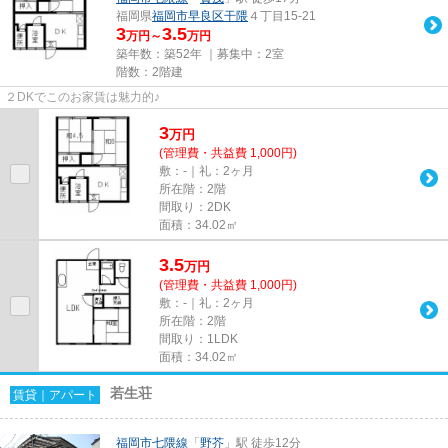
福岡県
福岡市早良区
干隈
４丁目15-21
3
3.5
万円～
万円
築年数：築52年 ｜募集中：
2室
階数：2階建
２DKでこのお家賃は魅力的♪
3
万
円
(管理費・共益費 1,000円)
敷：-｜礼：2ヶ月
所在階：2階
間取り：2DK
面積：34.02㎡
3.5
万
円
(管理費・共益費 1,000円)
敷：-｜礼：2ヶ月
所在階：2階
間取り：1LDK
面積：34.02㎡
若生荘
賃貸｜アパート
福岡市七隈線
「
野芥
」駅 徒歩12分