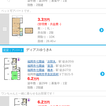
築年数：築38年 ｜募集中：
1室
階数：2階建
ペット可アパートです。
3.3
万
円
(管理費・共益費 -)
敷：-｜礼：-
所在階：2階
間取り：1DK
面積：26.40㎡
ディアスゆうきA
賃貸｜アパート
福岡市七隈線
「
次郎丸
」駅 徒歩20分
福岡市七隈線
「
賀茂
」駅 徒歩24分
福岡市七隈線
「
橋本
」駅 徒歩27分
福岡県
福岡市早良区
田村
３丁目21-5
6.2
万円
築年数：築29年 ｜募集中：
1室
階数：2階建
ワンちゃんと一緒に暮らせるお部屋です！
6.2
万
円