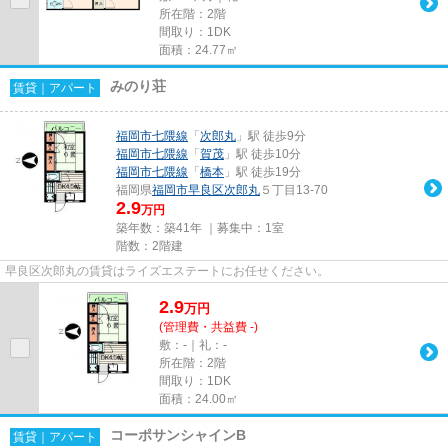
所在階：2階
間取り：1DK
面積：24.77㎡
みのり荘
賃貸｜アパート
福岡市七隈線
「
次郎丸
」駅 徒歩9分
福岡市七隈線
「
賀茂
」駅 徒歩10分
福岡市七隈線
「
橋本
」駅 徒歩19分
福岡県
福岡市早良区
次郎丸
５丁目13-70
2.9
万円
築年数：築41年 ｜募集中：
1室
階数：2階建
早良区次郎丸の賃貸はライズエステートにお任せください。
2.9
万
円
(管理費・共益費 -)
敷：-｜礼：-
所在階：2階
間取り：1DK
面積：24.00㎡
コーポサンシャインB
賃貸｜アパート