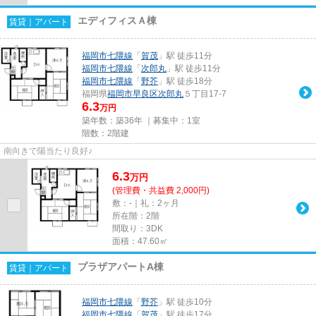
エディフィスＡ棟
賃貸｜アパート
福岡市七隈線
「
賀茂
」駅 徒歩11分
福岡市七隈線
「
次郎丸
」駅 徒歩11分
福岡市七隈線
「
野芥
」駅 徒歩18分
福岡県
福岡市早良区
次郎丸
５丁目17-7
6.3
万円
築年数：築36年 ｜募集中：
1室
階数：2階建
南向きで陽当たり良好♪
6.3
万
円
(管理費・共益費 2,000円)
敷：-｜礼：2ヶ月
所在階：2階
間取り：3DK
面積：47.60㎡
プラザアパートA棟
賃貸｜アパート
福岡市七隈線
「
野芥
」駅 徒歩10分
福岡市七隈線
「
賀茂
」駅 徒歩17分