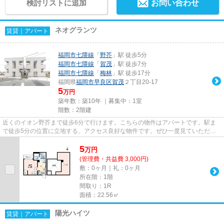
検討リストに追加
お問い合わせ
ネオグランツ
賃貸｜アパート
福岡市七隈線
「
野芥
」駅 徒歩5分
福岡市七隈線
「
賀茂
」駅 徒歩7分
福岡市七隈線
「
梅林
」駅 徒歩17分
福岡県
福岡市早良区
賀茂
２丁目20-17
5
万円
築年数：築10年 ｜募集中：
1室
階数：2階建
近くのイオン野芥まで徒歩6分で行けます。こちらの物件はアパートです。駅ま
で徒歩5分の位置に立地する、アクセス良好な物件です。ぜひ一度見ていただき
たい、「ネオグランツ」です。...
5
万
円
(管理費・共益費 3,000円)
敷：0ヶ月｜礼：0ヶ月
所在階：1階
間取り：1R
面積：22.56㎡
陽光ハイツ
賃貸｜アパート