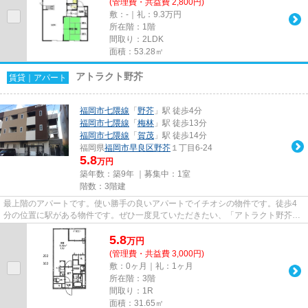
(管理費・共益費 2,800円)
敷：-｜礼：9.3万円
所在階：1階
間取り：2LDK
面積：53.28㎡
アトラクト野芥
賃貸｜アパート
福岡市七隈線
「
野芥
」駅 徒歩4分
福岡市七隈線
「
梅林
」駅 徒歩13分
福岡市七隈線
「
賀茂
」駅 徒歩14分
福岡県
福岡市早良区
野芥
１丁目6-24
5.8
万円
築年数：築9年 ｜募集中：
1室
階数：3階建
最上階のアパートです。使い勝手の良いアパートでイチオシの物件です。徒歩4
分の位置に駅がある物件です。ぜひ一度見ていただきたい、「アトラクト野芥」
です。当社ライズエステートが...
5.8
万
円
(管理費・共益費 3,000円)
敷：0ヶ月｜礼：1ヶ月
所在階：3階
間取り：1R
面積：31.65㎡