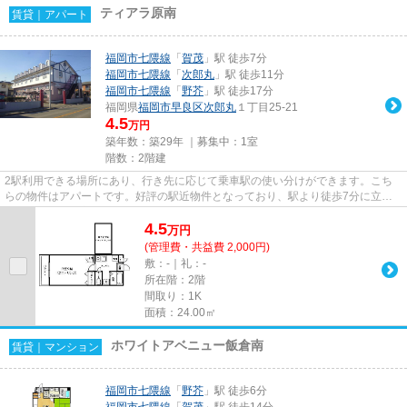
ティアラ原南
賃貸｜アパート
福岡市七隈線
「
賀茂
」駅 徒歩7分
福岡市七隈線
「
次郎丸
」駅 徒歩11分
福岡市七隈線
「
野芥
」駅 徒歩17分
福岡県
福岡市早良区
次郎丸
１丁目25-21
4.5
万円
築年数：築29年 ｜募集中：
1室
階数：2階建
2駅利用できる場所にあり、行き先に応じて乗車駅の使い分けができます。こち
らの物件はアパートです。好評の駅近物件となっており、駅より徒歩7分に立地
しています。新着情報：ティア...
4.5
万
円
(管理費・共益費 2,000円)
敷：-｜礼：-
所在階：2階
間取り：1K
面積：24.00㎡
ホワイトアベニュー飯倉南
賃貸｜マンション
福岡市七隈線
「
野芥
」駅 徒歩6分
福岡市七隈線
「
賀茂
」駅 徒歩14分