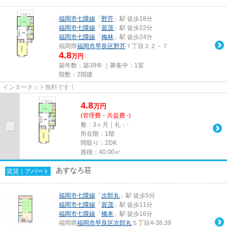
福岡市七隈線
「
野芥
」駅 徒歩18分
福岡市七隈線
「
賀茂
」駅 徒歩22分
福岡市七隈線
「
梅林
」駅 徒歩24分
福岡県
福岡市早良区
野芥
７丁目２２－７
4.8
万円
築年数：築39年 ｜募集中：
1室
階数：2階建
インターネット無料です！
4.8
万
円
(管理費・共益費 -)
敷：3ヶ月｜礼：-
所在階：1階
間取り：2DK
面積：40.00㎡
あすなろ荘
賃貸｜アパート
福岡市七隈線
「
次郎丸
」駅 徒歩5分
福岡市七隈線
「
賀茂
」駅 徒歩11分
福岡市七隈線
「
橋本
」駅 徒歩16分
福岡県
福岡市早良区
次郎丸
５丁目4-38.39