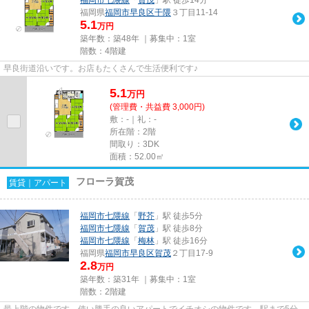
福岡県
福岡市早良区
干隈
３丁目11-14
5.1
万円
築年数：築48年 ｜募集中：
1室
階数：4階建
早良街道沿いです。お店もたくさんで生活便利です♪
5.1
万
円
(管理費・共益費 3,000円)
敷：-｜礼：-
所在階：2階
間取り：3DK
面積：52.00㎡
フローラ賀茂
賃貸｜アパート
福岡市七隈線
「
野芥
」駅 徒歩5分
福岡市七隈線
「
賀茂
」駅 徒歩8分
福岡市七隈線
「
梅林
」駅 徒歩16分
福岡県
福岡市早良区
賀茂
２丁目17-9
2.8
万円
築年数：築31年 ｜募集中：
1室
階数：2階建
最上階の物件です。使い勝手の良いアパートでイチオシの物件です。駅まで5分