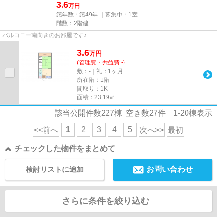
3.6
万円
築年数：築49年 ｜募集中：
1室
階数：2階建
バルコニー南向きのお部屋です♪
3.6
万
円
(管理費・共益費 -)
敷：-｜礼：1ヶ月
所在階：1階
間取り：1K
面積：23.19㎡
該当公開件数
227
棟 空き数
27
件
1-20
棟表示
1
2
3
4
5
<<前へ
次へ>>
最初
チェックした物件をまとめて
検討リストに追加
お問い合わせ
さらに条件を絞り込む