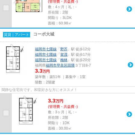
(管理費・共益費 -)
敷：4ヶ月｜礼：-
所在階：2階
間取り：3LDK
面積：60.98㎡
コーポ大城
賃貸｜アパート
福岡市七隈線
「
野芥
」駅 徒歩12分
福岡市七隈線
「
賀茂
」駅 徒歩17分
福岡市七隈線
「
梅林
」駅 徒歩20分
福岡県
福岡市早良区
田隈
３丁目8-7
3.3
万円
築年数：築51年 ｜募集中：
1室
階数：2階建
閑静な住宅街です。和室好きな方にオススメ！
3.3
万
円
(管理費・共益費 -)
敷：3ヶ月｜礼：-
所在階：2階
間取り：1DK
面積：30.00㎡