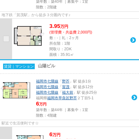
築年数：築40年 ｜募集中：
1室
階数：2階建
地下鉄「賀茂駅」から徒歩３分圏内です♪
3.95
万
円
(管理費・共益費 2,000円)
敷：-｜礼：2ヶ月
所在階：1階
間取り：2DK
面積：35.91㎡
山陽ビル
賃貸｜マンション
福岡市七隈線
「
野芥
」駅 徒歩1分
福岡市七隈線
「
賀茂
」駅 徒歩12分
福岡市七隈線
「
福大前
」駅 徒歩25分
福岡県
福岡市早良区
野芥
２丁目5-1
6
万円
築年数：築44年 ｜募集中：
1室
階数：4階建
駅近で生活便利です☆
6
万
円