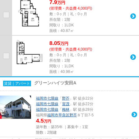
7.9
万
円
(管理費・共益費 4,000円)
敷：0ヶ月｜礼：0ヶ月
所在階：1階
間取り：1LDK
面積：40.87㎡
8.05
万
円
(管理費・共益費 4,000円)
敷：0ヶ月｜礼：0ヶ月
所在階：1階
間取り：1LDK
面積：40.98㎡
グリーンハイツ安田A
賃貸｜アパート
福岡市七隈線
「
野芥
」駅 徒歩22分
福岡市七隈線
「
賀茂
」駅 徒歩22分
福岡市七隈線
「
梅林
」駅 徒歩28分
福岡県
福岡市早良区
野芥
８丁目7-5
4.5
万円
築年数：築35年 ｜募集中：
1室
階数：2階建