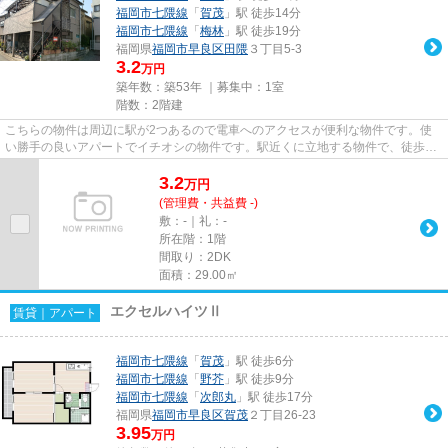
福岡市七隈線
「
賀茂
」駅 徒歩14分
福岡市七隈線
「
梅林
」駅 徒歩19分
福岡県
福岡市早良区
田隈
３丁目5-3
3.2
万円
築年数：築53年 ｜募集中：
1室
階数：2階建
こちらの物件は周辺に駅が2つあるので電車へのアクセスが便利な物件です。使
い勝手の良いアパートでイチオシの物件です。駅近くに立地する物件で、徒歩12
分程でアクセスできます。当社...
3.2
万
円
(管理費・共益費 -)
敷：-｜礼：-
所在階：1階
間取り：2DK
面積：29.00㎡
エクセルハイツⅡ
賃貸｜アパート
福岡市七隈線
「
賀茂
」駅 徒歩6分
福岡市七隈線
「
野芥
」駅 徒歩9分
福岡市七隈線
「
次郎丸
」駅 徒歩17分
福岡県
福岡市早良区
賀茂
２丁目26-23
3.95
万円