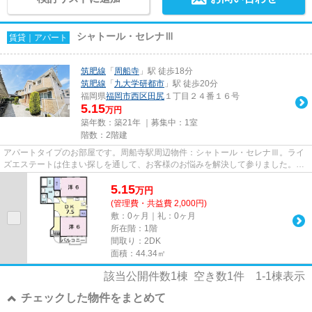
シャトール・セレナⅢ
賃貸｜アパート
筑肥線
「
周船寺
」駅 徒歩18分
筑肥線
「
九大学研都市
」駅 徒歩20分
福岡県
福岡市西区
田尻
１丁目２４番１６号
5.15
万円
築年数：築21年 ｜募集中：
1室
階数：2階建
アパートタイプのお部屋です。周船寺駅周辺物件：シャトール・セレナⅢ。ライ
ズエステートは住まい探しを通して、お客様のお悩みを解決して参りました。福
岡市西区地域の不動産情報をお...
5.15
万
円
(管理費・共益費 2,000円)
敷：0ヶ月｜礼：0ヶ月
所在階：1階
間取り：2DK
面積：44.34㎡
該当公開件数
1
棟 空き数
1
件
1-1
棟表示
チェックした物件をまとめて