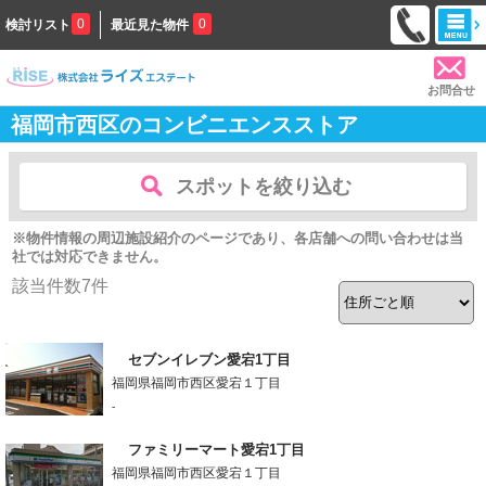
0
0
検討リスト
最近見た物件
お問合せ
福岡市西区のコンビニエンスストア
スポットを絞り込む
※物件情報の周辺施設紹介のページであり、各店舗への問い合わせは当
社では対応できません。
該当件数
7
件
セブンイレブン愛宕1丁目
福岡県福岡市西区愛宕１丁目
-
ファミリーマート愛宕1丁目
福岡県福岡市西区愛宕１丁目