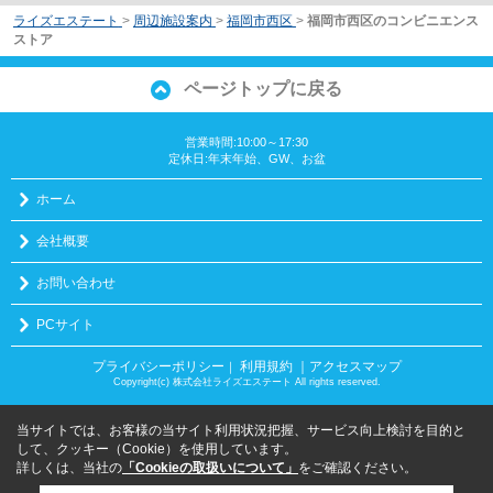
ライズエステート
>
周辺施設案内
>
福岡市西区
>
福岡市西区のコンビニエンス
ストア
ページトップに戻る
営業時間:10:00～17:30
定休日:年末年始、GW、お盆
ホーム
会社概要
お問い合わせ
PCサイト
プライバシーポリシー
利用規約
｜アクセスマップ
｜
Copyright(c) 株式会社ライズエステート All rights reserved.
当サイトでは、お客様の当サイト利用状況把握、サービス向上検討を目的と
して、クッキー（Cookie）を使用しています。
詳しくは、当社の
「Cookieの取扱いについて」
をご確認ください。