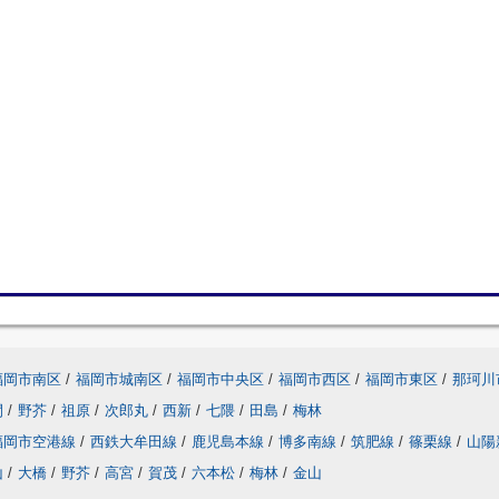
福岡市南区
/
福岡市城南区
/
福岡市中央区
/
福岡市西区
/
福岡市東区
/
那珂川
間
/
野芥
/
祖原
/
次郎丸
/
西新
/
七隈
/
田島
/
梅林
福岡市空港線
/
西鉄大牟田線
/
鹿児島本線
/
博多南線
/
筑肥線
/
篠栗線
/
山陽
山
/
大橋
/
野芥
/
高宮
/
賀茂
/
六本松
/
梅林
/
金山