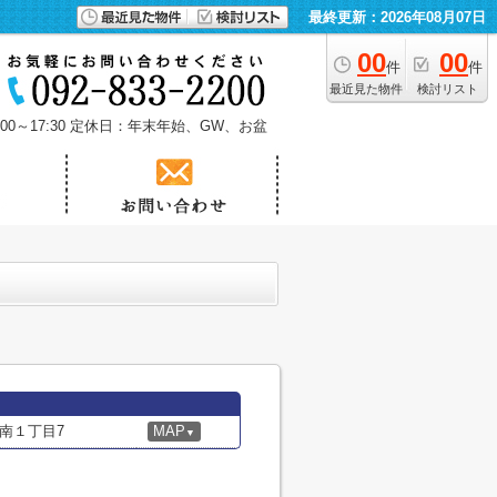
最終更新：2026年08月07日
00
00
件
件
最近見た物件
検討リスト
0～17:30
定休日：年末年始、GW、お盆
南１丁目7
MAP
▼