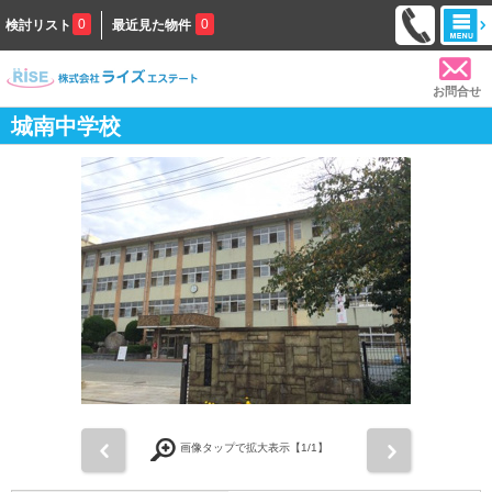
0
0
検討リスト
最近見た物件
お問合せ
城南中学校
前
次
画像タップで拡大表示【
1
/1】