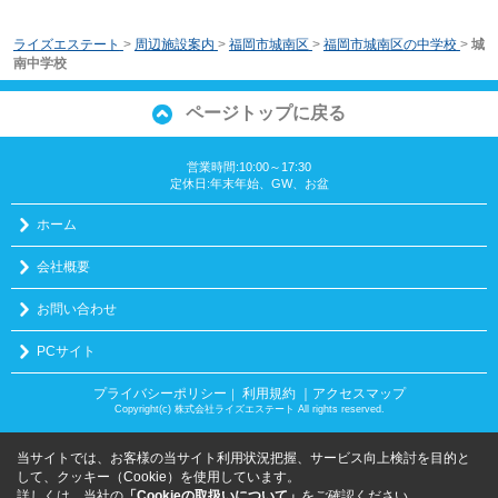
ライズエステート
>
周辺施設案内
>
福岡市城南区
>
福岡市城南区の中学校
>
城
南中学校
ページトップに戻る
営業時間:10:00～17:30
定休日:年末年始、GW、お盆
ホーム
会社概要
お問い合わせ
PCサイト
プライバシーポリシー
利用規約
｜アクセスマップ
｜
Copyright(c) 株式会社ライズエステート All rights reserved.
当サイトでは、お客様の当サイト利用状況把握、サービス向上検討を目的と
して、クッキー（Cookie）を使用しています。
詳しくは、当社の
「Cookieの取扱いについて」
をご確認ください。