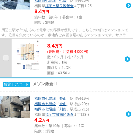
福岡市七隈線
「
七隈
」駅 徒歩26分
福岡県
福岡市早良区
飯倉
４丁目1-25
8.4
万円
築年数：築6年 ｜募集中：
1室
階数：3階建
周辺に駅が2つあるので電車での移動が便利です。こちらの物件はマンションで
す。注目を集めているのが、敷地内ごみ置き場のあるマンションです。サクラテ
ラス飯倉の詳しい情報。ライズ...
8.4
万
円
(管理費・共益費 4,000円)
敷：0ヶ月｜礼：2ヶ月
所在階：1階
間取り：2LDK
面積：43.56㎡
メゾン飯倉Ⅱ
賃貸｜アパート
福岡市七隈線
「
茶山
」駅 徒歩19分
福岡市七隈線
「
金山
」駅 徒歩20分
福岡市七隈線
「
別府
」駅 徒歩21分
福岡県
福岡市城南区
飯倉
１丁目3-8
4.2
万円
築年数：築19年 ｜募集中：
1室
階数：2階建