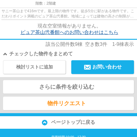
階数：2階建
サニー茶山まで416mです。最上階の物件です。徒歩5分に駅がある物件です。こ
だわりポイント満載のピュア茶山弐番館。地域によっては建物の高さの制限があ
ったりと、プロの不動産会社の...
現在空室情報がありません。
ピュア茶山弐番館へのお問い合わせはこちら
該当公開件数
9
棟 空き数
3
件
1-9
棟表示
チェックした物件をまとめて
検討リストに追加
お問い合わせ
さらに条件を絞り込む
物件リクエスト
ページトップに戻る
営業時間:10:00～17:30