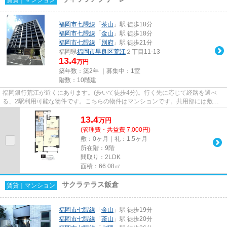
福岡市七隈線
「
茶山
」駅 徒歩18分
福岡市七隈線
「
金山
」駅 徒歩18分
福岡市七隈線
「
別府
」駅 徒歩21分
福岡県
福岡市早良区
荒江
２丁目11-13
13.4
万円
築年数：築2年 ｜募集中：
1室
階数：10階建
福岡銀行荒江が近くにあります。(歩いて徒歩4分)。行く先に応じて経路を選べ
る、2駅利用可能な物件です。こちらの物件はマンションです。共用部には敷地
内ごみ置き場・エレベータなど...
13.4
万
円
(管理費・共益費 7,000円)
敷：0ヶ月｜礼：1.5ヶ月
所在階：9階
間取り：2LDK
面積：66.08㎡
サクラテラス飯倉
賃貸｜マンション
福岡市七隈線
「
金山
」駅 徒歩19分
福岡市七隈線
「
茶山
」駅 徒歩20分