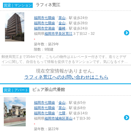
ラフィネ荒江
賃貸｜マンション
福岡市七隈線
「
茶山
」駅 徒歩24分
福岡市七隈線
「
金山
」駅 徒歩28分
福岡市空港線
「
藤崎
」駅 徒歩24分
福岡県
福岡市早良区
荒江
３丁目12－32
-
築年数：築29年
階数：9階建
郵便局荒江まで354mです。こちらの物件はエレベーター付きです。造りとデザ
インに関して、自信をもって情報を提供できるマンションです。気になるイチオ
シ物件情報：「ラフィネ荒江」...
現在空室情報がありません。
ラフィネ荒江へのお問い合わせはこちら
ピュア茶山弐番館
賃貸｜アパート
福岡市七隈線
「
金山
」駅 徒歩5分
福岡市七隈線
「
茶山
」駅 徒歩8分
福岡市七隈線
「
七隈
」駅 徒歩14分
福岡県
福岡市城南区
茶山
４丁目3-30
-
築年数：築22年