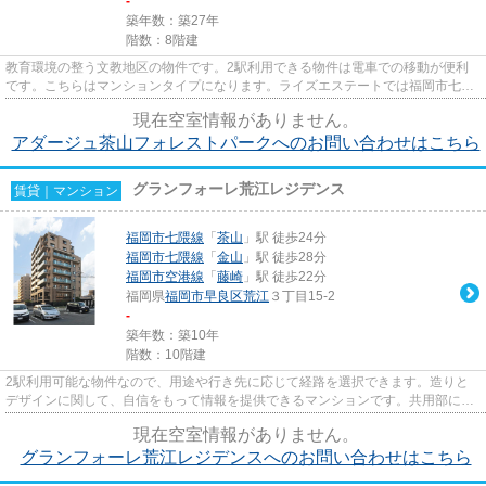
-
築年数：築27年
階数：8階建
教育環境の整う文教地区の物件です。2駅利用できる物件は電車での移動が便利
です。こちらはマンションタイプになります。ライズエステートでは福岡市七隈
線茶山に近く、交通アクセス良...
現在空室情報がありません。
アダージュ茶山フォレストパークへのお問い合わせはこちら
グランフォーレ荒江レジデンス
賃貸｜マンション
福岡市七隈線
「
茶山
」駅 徒歩24分
福岡市七隈線
「
金山
」駅 徒歩28分
福岡市空港線
「
藤崎
」駅 徒歩22分
福岡県
福岡市早良区
荒江
３丁目15-2
-
築年数：築10年
階数：10階建
2駅利用可能な物件なので、用途や行き先に応じて経路を選択できます。造りと
デザインに関して、自信をもって情報を提供できるマンションです。共用部には
エレベータ・敷地内ごみ置き場...
現在空室情報がありません。
グランフォーレ荒江レジデンスへのお問い合わせはこちら