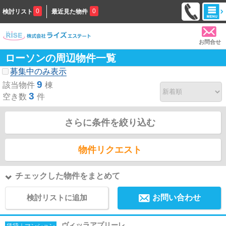
0
0
検討リスト
最近見た物件
お問合せ
ローソンの周辺物件一覧
募集中のみ表示
9
該当物件
棟
3
空き数
件
さらに条件を絞り込む
物件リクエスト
チェックした物件をまとめて
検討リストに追加
お問い合わせ
ヴィッラアプリーレ
賃貸｜マンション