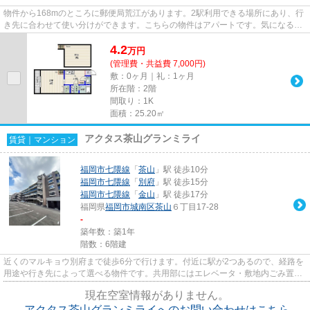
物件から168mのところに郵便局荒江があります。2駅利用できる場所にあり、行
き先に合わせて使い分けができます。こちらの物件はアパートです。気になるイ
チオシ物件情報：「メゾン飯倉...
4.2
万
円
(管理費・共益費 7,000円)
敷：0ヶ月｜礼：1ヶ月
所在階：2階
間取り：1K
面積：25.20㎡
アクタス茶山グランミライ
賃貸｜マンション
福岡市七隈線
「
茶山
」駅 徒歩10分
福岡市七隈線
「
別府
」駅 徒歩15分
福岡市七隈線
「
金山
」駅 徒歩17分
福岡県
福岡市城南区
茶山
６丁目17-28
-
築年数：築1年
階数：6階建
近くのマルキョウ別府まで徒歩6分で行けます。付近に駅が2つあるので、経路を
用途や行き先によって選べる物件です。共用部にはエレベータ・敷地内ごみ置き
場など様々な設備やサービス...
現在空室情報がありません。
アクタス茶山グランミライへのお問い合わせはこちら