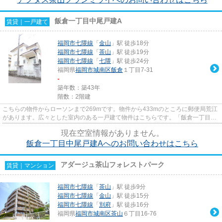
飯倉一丁目中尾戸建A
賃貸｜一戸建て
福岡市七隈線
「
金山
」駅 徒歩18分
福岡市七隈線
「
茶山
」駅 徒歩19分
福岡市七隈線
「
七隈
」駅 徒歩24分
福岡県
福岡市城南区
飯倉
１丁目7-31
-
築年数：築43年
階数：2階建
こちらの物件からローソンまで269mです。物件から433mのところに郵便局荒江
があります。広々とした室内のある一戸建て物件はこちらです。「飯倉一丁目中
尾戸建A」のここがイチオシ。長...
現在空室情報がありません。
飯倉一丁目中尾戸建Aへのお問い合わせはこちら
アダージュ茶山フォレストパーク
賃貸｜マンション
福岡市七隈線
「
茶山
」駅 徒歩9分
福岡市七隈線
「
金山
」駅 徒歩15分
福岡市七隈線
「
別府
」駅 徒歩16分
福岡県
福岡市城南区
茶山
６丁目16-76