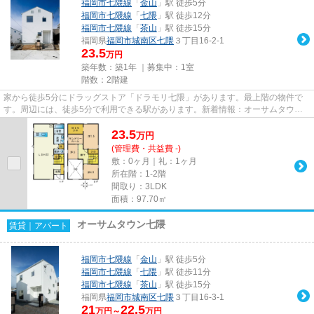
福岡市七隈線
「
金山
」駅 徒歩5分
福岡市七隈線
「
七隈
」駅 徒歩12分
福岡市七隈線
「
茶山
」駅 徒歩15分
福岡県
福岡市城南区
七隈
３丁目16-2-1
23.5
万円
築年数：築1年 ｜募集中：
1室
階数：2階建
家から徒歩5分にドラッグストア「ドラモリ七隈」があります。最上階の物件で
す。周辺には、徒歩5分で利用できる駅があります。新着情報：オーサムタウン
七隈 1号棟の空室情報ならコチ...
23.5
万
円
(管理費・共益費 -)
敷：0ヶ月｜礼：1ヶ月
所在階：1-2階
間取り：3LDK
面積：97.70㎡
オーサムタウン七隈
賃貸｜アパート
福岡市七隈線
「
金山
」駅 徒歩5分
福岡市七隈線
「
七隈
」駅 徒歩11分
福岡市七隈線
「
茶山
」駅 徒歩15分
福岡県
福岡市城南区
七隈
３丁目16-3-1
21
22.5
万円～
万円