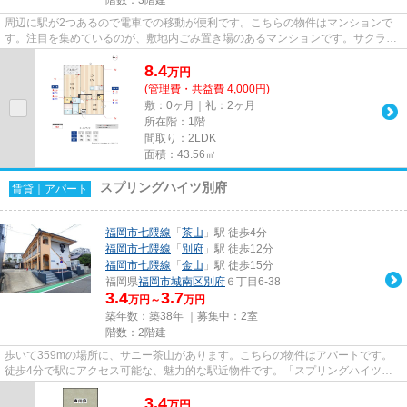
周辺に駅が2つあるので電車での移動が便利です。こちらの物件はマンションで
す。注目を集めているのが、敷地内ごみ置き場のあるマンションです。サクラテ
ラス飯倉の詳しい情報。ライズ...
8.4
万
円
(管理費・共益費 4,000円)
敷：0ヶ月｜礼：2ヶ月
所在階：1階
間取り：2LDK
面積：43.56㎡
スプリングハイツ別府
賃貸｜アパート
福岡市七隈線
「
茶山
」駅 徒歩4分
福岡市七隈線
「
別府
」駅 徒歩12分
福岡市七隈線
「
金山
」駅 徒歩15分
福岡県
福岡市城南区
別府
６丁目6-38
3.4
3.7
万円～
万円
築年数：築38年 ｜募集中：
2室
階数：2階建
歩いて359mの場所に、サニー茶山があります。こちらの物件はアパートです。
徒歩4分で駅にアクセス可能な、魅力的な駅近物件です。「スプリングハイツ別
府」のここがイチオシ。より詳し...
3.4
万
円