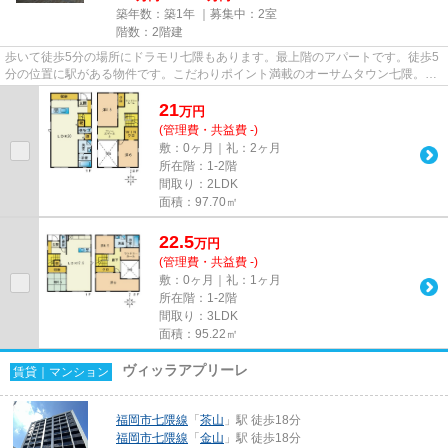
築年数：築1年 ｜募集中：
2室
階数：2階建
歩いて徒歩5分の場所にドラモリ七隈もあります。最上階のアパートです。徒歩5
分の位置に駅がある物件です。こだわりポイント満載のオーサムタウン七隈。ラ
イズエステートのメールアド...
21
万
円
(管理費・共益費 -)
敷：0ヶ月｜礼：2ヶ月
所在階：1-2階
間取り：2LDK
面積：97.70㎡
22.5
万
円
(管理費・共益費 -)
敷：0ヶ月｜礼：1ヶ月
所在階：1-2階
間取り：3LDK
面積：95.22㎡
ヴィッラアプリーレ
賃貸｜マンション
福岡市七隈線
「
茶山
」駅 徒歩18分
福岡市七隈線
「
金山
」駅 徒歩18分