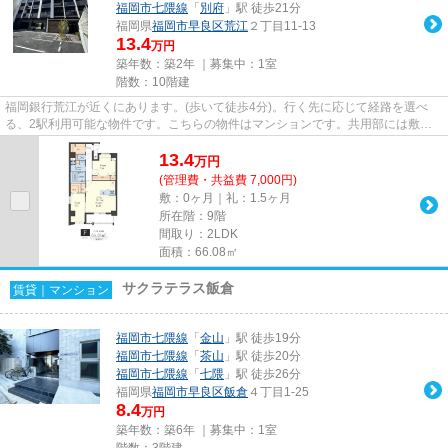
福岡市七隈線
「
別府
」駅 徒歩21分
福岡県
福岡市早良区
荒江
２丁目11-13
13.4
万円
築年数：築2年 ｜募集中：
1室
階数：10階建
福岡銀行荒江が近くにあります。(歩いて徒歩4分)。行く先に応じて経路を選べ
る、2駅利用可能な物件です。こちらの物件はマンションです。共用部には敷地
内ごみ置き場・エレベータなど...
13.4
万
円
(管理費・共益費 7,000円)
敷：0ヶ月｜礼：1.5ヶ月
所在階：9階
間取り：2LDK
面積：66.08㎡
サクラテラス飯倉
賃貸｜マンション
福岡市七隈線
「
金山
」駅 徒歩19分
福岡市七隈線
「
茶山
」駅 徒歩20分
福岡市七隈線
「
七隈
」駅 徒歩26分
福岡県
福岡市早良区
飯倉
４丁目1-25
8.4
万円
築年数：築6年 ｜募集中：
1室
階数：3階建