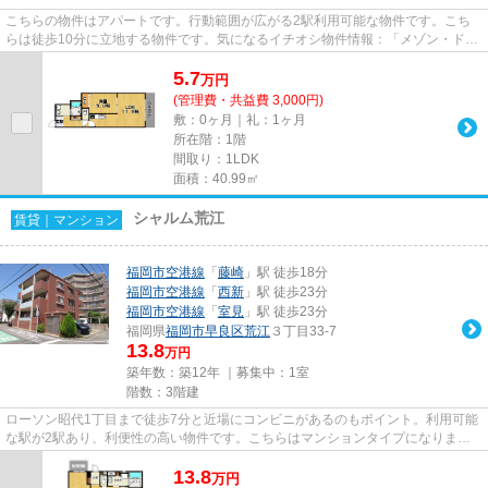
こちらの物件はアパートです。行動範囲が広がる2駅利用可能な物件です。こち
らは徒歩10分に立地する物件です。気になるイチオシ物件情報：「メゾン・ド・
Y」。より詳しい情報や内見の...
5.7
万
円
(管理費・共益費 3,000円)
敷：0ヶ月｜礼：1ヶ月
所在階：1階
間取り：1LDK
面積：40.99㎡
シャルム荒江
賃貸｜マンション
福岡市空港線
「
藤崎
」駅 徒歩18分
福岡市空港線
「
西新
」駅 徒歩23分
福岡市空港線
「
室見
」駅 徒歩23分
福岡県
福岡市早良区
荒江
３丁目33-7
13.8
万円
築年数：築12年 ｜募集中：
1室
階数：3階建
ローソン昭代1丁目まで徒歩7分と近場にコンビニがあるのもポイント。利用可能
な駅が2駅あり、利便性の高い物件です。こちらはマンションタイプになりま
す。「シャルム荒江」の物件情報...
13.8
万
円