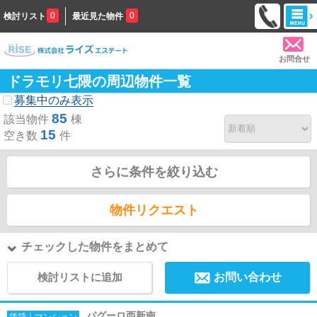
0
0
検討リスト
最近見た物件
お問合せ
ドラモリ七隈の周辺物件一覧
募集中のみ表示
85
該当物件
棟
15
空き数
件
さらに条件を絞り込む
物件リクエスト
チェックした物件をまとめて
検討リストに追加
お問い合わせ
パグーロ西新南
賃貸｜マンション