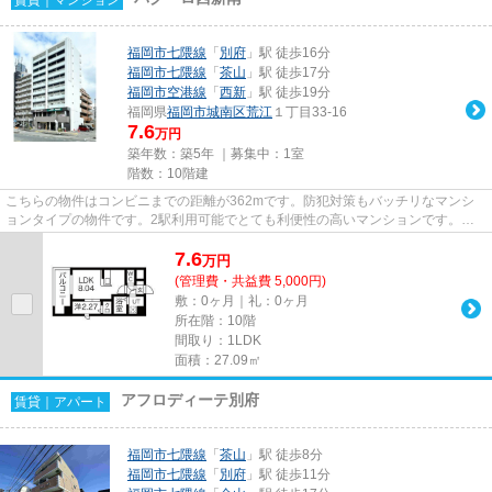
福岡市七隈線
「
別府
」駅 徒歩16分
福岡市七隈線
「
茶山
」駅 徒歩17分
福岡市空港線
「
西新
」駅 徒歩19分
福岡県
福岡市城南区
荒江
１丁目33-16
7.6
万円
築年数：築5年 ｜募集中：
1室
階数：10階建
こちらの物件はコンビニまでの距離が362mです。防犯対策もバッチリなマンシ
ョンタイプの物件です。2駅利用可能でとても利便性の高いマンションです。共
用部には敷地内ごみ置き場・エレ...
7.6
万
円
(管理費・共益費 5,000円)
敷：0ヶ月｜礼：0ヶ月
所在階：10階
間取り：1LDK
面積：27.09㎡
アフロディーテ別府
賃貸｜アパート
福岡市七隈線
「
茶山
」駅 徒歩8分
福岡市七隈線
「
別府
」駅 徒歩11分