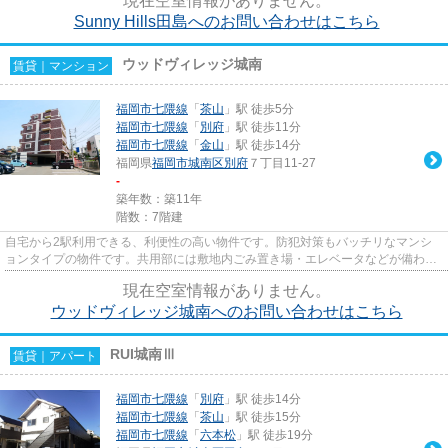
現在空室情報がありません。
Sunny Hills田島へのお問い合わせはこちら
ウッドヴィレッジ城南
賃貸｜マンション
福岡市七隈線
「
茶山
」駅 徒歩5分
福岡市七隈線
「
別府
」駅 徒歩11分
福岡市七隈線
「
金山
」駅 徒歩14分
福岡県
福岡市城南区
別府
７丁目11-27
-
築年数：築11年
階数：7階建
自宅から2駅利用できる、利便性の高い物件です。防犯対策もバッチリなマンシ
ョンタイプの物件です。共用部には敷地内ごみ置き場・エレベータなどが備わっ
ておりとても充実しています。...
現在空室情報がありません。
ウッドヴィレッジ城南へのお問い合わせはこちら
RUI城南Ⅲ
賃貸｜アパート
福岡市七隈線
「
別府
」駅 徒歩14分
福岡市七隈線
「
茶山
」駅 徒歩15分
福岡市七隈線
「
六本松
」駅 徒歩19分