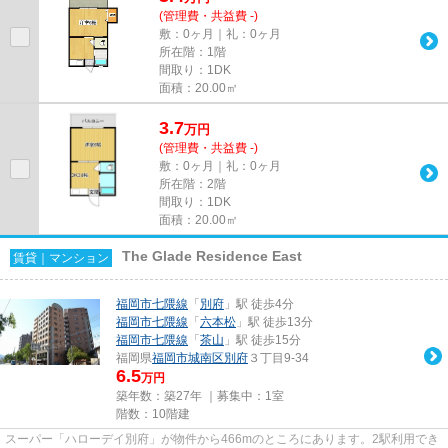
(管理費・共益費 -)
敷：0ヶ月｜礼：0ヶ月
所在階：1階
間取り：1DK
面積：20.00㎡
3.7
万
円
(管理費・共益費 -)
敷：0ヶ月｜礼：0ヶ月
所在階：2階
間取り：1DK
面積：20.00㎡
The Glade Residence East
賃貸｜マンション
福岡市七隈線
「
別府
」駅 徒歩4分
福岡市七隈線
「
六本松
」駅 徒歩13分
福岡市七隈線
「
茶山
」駅 徒歩15分
福岡県
福岡市城南区
別府
３丁目9-34
6.5
万円
築年数：築27年 ｜募集中：
1室
階数：10階建
スーパー「ハローデイ別府」が物件から466mのところにあります。2駅利用でき