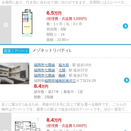
る場所にあり、行き先に合わせて使い分けができます。共用部にはエレベータ・
敷地内ごみ置き場などが揃って...
6.5
万
円
(管理費・共益費 3,000円)
敷：1ヶ月｜礼：0ヶ月
所在階：8階
間取り：1K
面積：23.80㎡
メゾネットリバティL
賃貸｜アパート
福岡市七隈線
「
福大前
」駅 徒歩14分
福岡市七隈線
「
七隈
」駅 徒歩22分
福岡市七隈線
「
梅林
」駅 徒歩27分
福岡県
福岡市城南区
南片江
６丁目24-28
8.4
万円
築年数：築17年 ｜募集中：
1室
階数：2階建
近くに駅が2つあるため、用途や行き先に応じて駅を選べる物件です。こちらの
物件はアパートです。最寄りの駅まで徒歩14分のアパートです。ぜひ一度見てい
ただきたい、「メゾネットリバ...
8.4
万
円
(管理費・共益費 5,000円)
敷：0ヶ月｜礼：1ヶ月