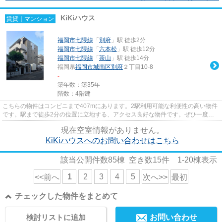
KiKiハウス
賃貸｜マンション
福岡市七隈線
「
別府
」駅 徒歩2分
福岡市七隈線
「
六本松
」駅 徒歩12分
福岡市七隈線
「
茶山
」駅 徒歩14分
福岡県
福岡市城南区
別府
２丁目10-8
-
築年数：築35年
階数：4階建
こちらの物件はコンビニまで407mにあります。2駅利用可能な利便性の高い物件
です。駅まで徒歩2分の位置に立地する、アクセス良好な物件です。ぜひ一度見
ていただきたい、「KiKiハウス...
現在空室情報がありません。
KiKiハウスへのお問い合わせはこちら
該当公開件数
85
棟 空き数
15
件
1-20
棟表示
1
2
3
4
5
<<前へ
次へ>>
最初
チェックした物件をまとめて
検討リストに追加
お問い合わせ