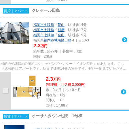
クレセール田島
賃貸｜アパート
福岡市七隈線
「
茶山
」駅 徒歩14分
福岡市七隈線
「
別府
」駅 徒歩17分
福岡市七隈線
「
金山
」駅 徒歩19分
福岡県
福岡市城南区
田島
４丁目13-3
2.3
万円
築年数：築29年 ｜募集中：
1室
階数：2階建
物件から295mの場所にショッピングセンター「イオン笹丘」があります。こち
らの物件はアパートです。駅まで徒歩14分の物件です。ぜひ一度見ていただきた
い、「クレセール田島」です。...
2.3
万
円
(管理費・共益費 3,000円)
敷：0ヶ月｜礼：0ヶ月
所在階：1階
間取り：1K
面積：17.88㎡
オーサムタウン七隈 1号棟
賃貸｜アパート