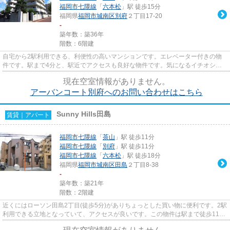
福岡市七隈線
「
六本松
」駅 徒歩15分
福岡県
福岡市城南区
別府
２丁目17-20
-
築年数：築36年
階数：6階建
自宅から2駅利用できる、利便性の高いマンションです。エレベーター付きの物
件です。駅まで4分と、駅近でアクセスも良好な物件です。気になるイチオシ物
件情報：「アーバンコート別府...
現在空室情報がありません。
アーバンコート別府へのお問い合わせはこちら
Sunny Hills田島
賃貸｜アパート
福岡市七隈線
「
茶山
」駅 徒歩11分
福岡市七隈線
「
別府
」駅 徒歩11分
福岡市七隈線
「
六本松
」駅 徒歩18分
福岡県
福岡市城南区
田島
２丁目8-38
-
築年数：築21年
階数：2階建
近くにはローソン田島2丁目(徒歩5分)がありちょっとした買い物に便利です。2駅
利用できる立地となっていて、アクセスが良いです。この物件は駅まで徒歩11分
の立地です。気になるイチオ...