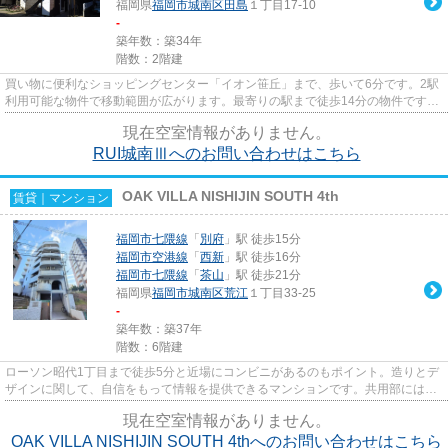
福岡県
福岡市城南区
田島
１丁目17-10
-
築年数：築34年
階数：2階建
買い物に便利なショッピングセンター「イオン笹丘」まで、歩いて6分です。2駅
利用可能な物件で移動範囲が広がります。最寄りの駅まで徒歩14分の物件です。
気になるイチオシ物件情報：...
現在空室情報がありません。
RUI城南Ⅲへのお問い合わせはこちら
OAK VILLA NISHIJIN SOUTH 4th
賃貸｜マンション
福岡市七隈線
「
別府
」駅 徒歩15分
福岡市空港線
「
西新
」駅 徒歩16分
福岡市七隈線
「
茶山
」駅 徒歩21分
福岡県
福岡市城南区
荒江
１丁目33-25
-
築年数：築37年
階数：6階建
ローソン昭代1丁目まで徒歩5分と近場にコンビニがあるのもポイント。造りとデ
ザインに関して、自信をもって情報を提供できるマンションです。共用部にはエ
レベータ・敷地内ごみ置き場...
現在空室情報がありません。
OAK VILLA NISHIJIN SOUTH 4thへのお問い合わせはこちら