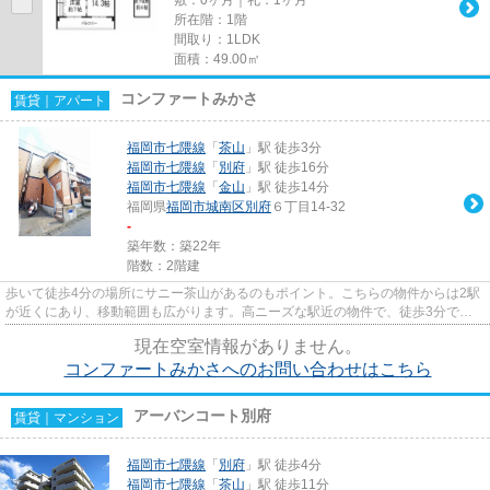
所在階：1階
間取り：1LDK
面積：49.00㎡
コンファートみかさ
賃貸｜アパート
福岡市七隈線
「
茶山
」駅 徒歩3分
福岡市七隈線
「
別府
」駅 徒歩16分
福岡市七隈線
「
金山
」駅 徒歩14分
福岡県
福岡市城南区
別府
６丁目14-32
-
築年数：築22年
階数：2階建
歩いて徒歩4分の場所にサニー茶山があるのもポイント。こちらの物件からは2駅
が近くにあり、移動範囲も広がります。高ニーズな駅近の物件で、徒歩3分で駅
に行くことができます。ぜひ一...
現在空室情報がありません。
コンファートみかさへのお問い合わせはこちら
アーバンコート別府
賃貸｜マンション
福岡市七隈線
「
別府
」駅 徒歩4分
福岡市七隈線
「
茶山
」駅 徒歩11分