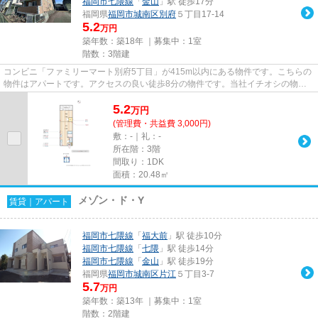
福岡市七隈線
「
金山
」駅 徒歩17分
福岡県
福岡市城南区
別府
５丁目17-14
5.2
万円
築年数：築18年 ｜募集中：
1室
階数：3階建
コンビニ「ファミリーマート別府5丁目」が415m以内にある物件です。こちらの
物件はアパートです。アクセスの良い徒歩8分の物件です。当社イチオシの物件
の「アフロディーテ別府」。ぜ...
5.2
万
円
(管理費・共益費 3,000円)
敷：-｜礼：-
所在階：3階
間取り：1DK
面積：20.48㎡
メゾン・ド・Y
賃貸｜アパート
福岡市七隈線
「
福大前
」駅 徒歩10分
福岡市七隈線
「
七隈
」駅 徒歩14分
福岡市七隈線
「
金山
」駅 徒歩19分
福岡県
福岡市城南区
片江
５丁目3-7
5.7
万円
築年数：築13年 ｜募集中：
1室
階数：2階建