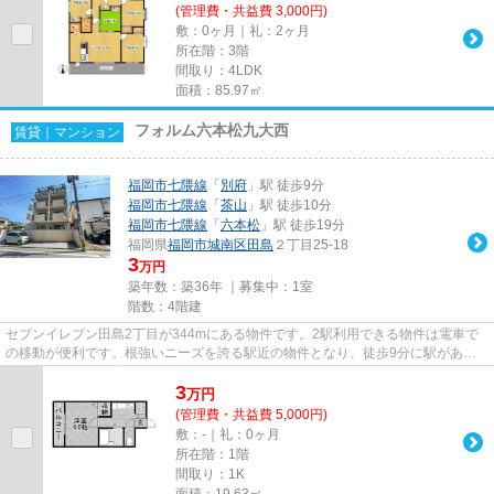
(管理費・共益費 3,000円)
敷：0ヶ月｜礼：2ヶ月
所在階：3階
間取り：4LDK
面積：85.97㎡
フォルム六本松九大西
賃貸｜マンション
福岡市七隈線
「
別府
」駅 徒歩9分
福岡市七隈線
「
茶山
」駅 徒歩10分
福岡市七隈線
「
六本松
」駅 徒歩19分
福岡県
福岡市城南区
田島
２丁目25-18
3
万円
築年数：築36年 ｜募集中：
1室
階数：4階建
セブンイレブン田島2丁目が344mにある物件です。2駅利用できる物件は電車で
の移動が便利です。根強いニーズを誇る駅近の物件となり、徒歩9分に駅があり
ます。「フォルム六本松九大西」...
3
万
円
(管理費・共益費 5,000円)
敷：-｜礼：0ヶ月
所在階：1階
間取り：1K
面積：19.63㎡