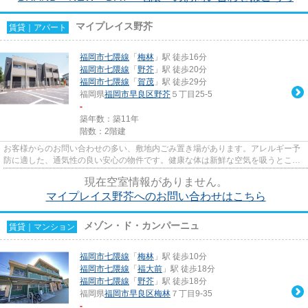
マイプレイス野芥
賃貸｜アパート
福岡市七隈線
「
梅林
」駅 徒歩16分
福岡市七隈線
「
野芥
」駅 徒歩20分
福岡市七隈線
「
賀茂
」駅 徒歩29分
福岡県
福岡市早良区
野芥
５丁目25-5
-
築年数：築11年
階数：2階建
お客様からのお問い合わせの多い、敷地内ごみ置き場があります。アレルギー予
防に適した、通気性の良い安心の物件です。健康な体は新鮮な空気を吸うところ
から。目的に応じて選べる2駅...
現在空室情報がありません。
マイプレイス野芥へのお問い合わせはこちら
メゾン・ド・カンパーニュ
賃貸｜マンション
福岡市七隈線
「
梅林
」駅 徒歩10分
福岡市七隈線
「
福大前
」駅 徒歩18分
福岡市七隈線
「
野芥
」駅 徒歩18分
福岡県
福岡市早良区
梅林
７丁目9-35
-