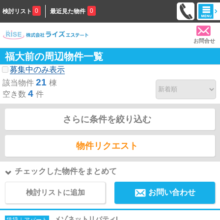
0
0
検討リスト
最近見た物件
お問合せ
福大前の周辺物件一覧
募集中のみ表示
21
該当物件
棟
4
空き数
件
さらに条件を絞り込む
物件リクエスト
チェックした物件をまとめて
検討リストに追加
お問い合わせ
メゾネットリバティL
賃貸｜アパート