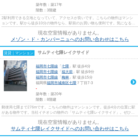
築年数：築17年
階数：3階建
2駅利用できる立地となっていて、アクセスが良いです。こちらの物件はマンシ
ョンです。駅から徒歩10分の物件なら、駅前のお買い物も便利です。気になるイ
チオシ物件情報：「メゾン・ド...
現在空室情報がありません。
メゾン・ド・カンパーニュへのお問い合わせはこちら
サムティ七隈レイクサイド
賃貸｜マンション
福岡市七隈線
「
七隈
」駅 徒歩4分
福岡市七隈線
「
福大前
」駅 徒歩9分
福岡市七隈線
「
梅林
」駅 徒歩15分
福岡県
福岡市城南区
七隈
７丁目7-3
-
築年数：築20年
階数：8階建
郵便局七隈まで276mです。こちらの物件はマンションです。徒歩4分の位置に駅
がある物件です。当社イチオシの物件の「サムティ七隈レイクサイド」。ぜひ一
度ご覧ください。安心して過ご...
現在空室情報がありません。
サムティ七隈レイクサイドへのお問い合わせはこちら