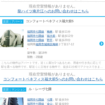
お応えするために豊富な物件数...
現在空室情報がありません。
龍ハイツ南片江へのお問い合わせはこちら
コンフォートベネフィス福大前5
賃貸｜アパート
福岡市七隈線
「
梅林
」駅 徒歩11分
福岡市七隈線
「
福大前
」駅 徒歩12分
福岡市七隈線
「
野芥
」駅 徒歩20分
福岡県
福岡市城南区
梅林
２丁目17-12
-
築年数：築18年
階数：2階建
こちらの物件はアパートです。近くに駅が2つあるため、用途や行き先に応じて
駅を選べる物件です。駅近くに立地する物件で、徒歩11分程でアクセスできま
す。「コンフォートベネフィス福...
現在空室情報がありません。
コンフォートベネフィス福大前5へのお問い合わせはこちら
ル・レーヴ七隈
賃貸｜マンション
福岡市七隈線
「
七隈
」駅 徒歩3分
福岡市七隈線
「
金山
」駅 徒歩9分