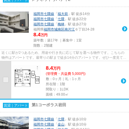
福岡市七隈線
「
福大前
」駅 徒歩14分
福岡市七隈線
「
七隈
」駅 徒歩22分
福岡市七隈線
「
梅林
」駅 徒歩27分
福岡県
福岡市城南区
南片江
６丁目24-28
8.4
万円
築年数：築17年 ｜募集中：
1室
階数：2階建
近くに駅が2つあるため、用途や行き先に応じて駅を選べる物件です。こちらの
物件はアパートです。最寄りの駅まで徒歩14分のアパートです。ぜひ一度見てい
ただきたい、「メゾネットリバ...
8.4
万
円
(管理費・共益費 5,000円)
敷：0ヶ月｜礼：1ヶ月
所在階：1階
間取り：1LDK
面積：49.00㎡
第1コーポラス岩田
賃貸｜アパート
福岡市七隈線
「
七隈
」駅 徒歩10分
福岡市七隈線
「
金山
」駅 徒歩10分