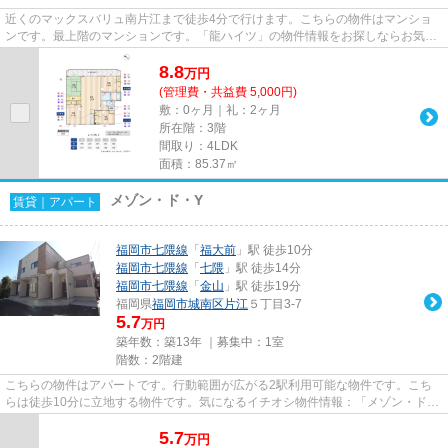
近くのマックスバリュ南片江まで徒歩4分で行けます。こちらの物件はマンショ
ンです。最上階のマンションです。「龍ハイツ」の物件情報をお探しならお気軽
にお問い合わせ下さい。より多...
8.8
万
円
(管理費・共益費 5,000円)
敷：0ヶ月｜礼：2ヶ月
所在階：3階
間取り：4LDK
面積：85.37㎡
メゾン・ド・Y
賃貸｜アパート
福岡市七隈線
「
福大前
」駅 徒歩10分
福岡市七隈線
「
七隈
」駅 徒歩14分
福岡市七隈線
「
金山
」駅 徒歩19分
福岡県
福岡市城南区
片江
５丁目3-7
5.7
万円
築年数：築13年 ｜募集中：
1室
階数：2階建
こちらの物件はアパートです。行動範囲が広がる2駅利用可能な物件です。こち
らは徒歩10分に立地する物件です。気になるイチオシ物件情報：「メゾン・ド・
Y」。より詳しい情報や内見の...
5.7
万
円