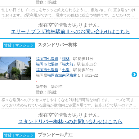
階数：3階建
忙しい日でもゴミ出しをサクッと終えられるように、敷地内にゴミ置き場をつけ
ております。2駅利用ができて、電車での移動に役立つ物件です。こだわりの条
件として多い、駅徒歩6分の物...
現在空室情報がありません。
エリーナプラザ梅林駅前Ⅱへのお問い合わせはこちら
スタンドリバー梅林
賃貸｜マンション
福岡市七隈線
「
梅林
」駅 徒歩11分
福岡市七隈線
「
福大前
」駅 徒歩12分
福岡市七隈線
「
七隈
」駅 徒歩20分
福岡県
福岡市城南区
梅林
１丁目12-22
-
築年数：築24年
階数：2階建
様々な場所へのアクセスがしやすくなる2駅利用可能な物件です。ニーズが高ま
っており求められている設備が敷地内ごみ置き場です。徒歩11分で駅へのアクセ
スができる物件です。多くの方...
現在空室情報がありません。
スタンドリバー梅林へのお問い合わせはこちら
プランドール片江
賃貸｜マンション