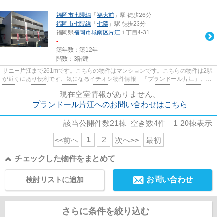
福岡市七隈線
「
福大前
」駅 徒歩26分
福岡市七隈線
「
七隈
」駅 徒歩23分
福岡県
福岡市城南区
片江
１丁目4-31
-
築年数：築12年
階数：3階建
サニー片江まで261mです。こちらの物件はマンションです。こちらの物件は2駅
が近くにあり便利です。気になるイチオシ物件情報：「プランドール片江」。ラ
イズエステートでは、福岡市七...
現在空室情報がありません。
プランドール片江へのお問い合わせはこちら
該当公開件数
21
棟 空き数
4
件
1-20
棟表示
1
2
<<前へ
次へ>>
最初
チェックした物件をまとめて
検討リストに追加
お問い合わせ
さらに条件を絞り込む