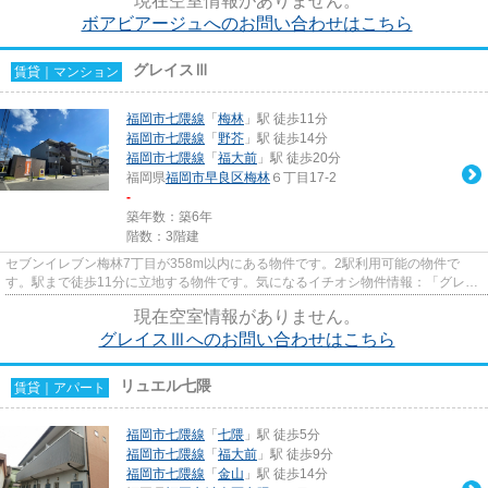
現在空室情報がありません。
ボアビアージュへのお問い合わせはこちら
グレイスⅢ
賃貸｜マンション
福岡市七隈線
「
梅林
」駅 徒歩11分
福岡市七隈線
「
野芥
」駅 徒歩14分
福岡市七隈線
「
福大前
」駅 徒歩20分
福岡県
福岡市早良区
梅林
６丁目17-2
-
築年数：築6年
階数：3階建
セブンイレブン梅林7丁目が358m以内にある物件です。2駅利用可能の物件で
す。駅まで徒歩11分に立地する物件です。気になるイチオシ物件情報：「グレイ
スⅢ」。様々な物件がある中で、よ...
現在空室情報がありません。
グレイスⅢへのお問い合わせはこちら
リュエル七隈
賃貸｜アパート
福岡市七隈線
「
七隈
」駅 徒歩5分
福岡市七隈線
「
福大前
」駅 徒歩9分
福岡市七隈線
「
金山
」駅 徒歩14分