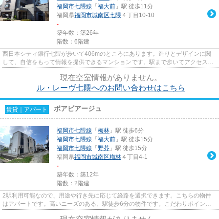
福岡市七隈線
「
福大前
」駅 徒歩11分
福岡県
福岡市城南区
七隈
４丁目10-10
-
築年数：築26年
階数：6階建
西日本シティ銀行七隈が歩いて406mのところにあります。造りとデザインに関
して、自信をもって情報を提供できるマンションです。駅まで歩いてアクセスで
きる、徒歩3分の距離に立地する...
現在空室情報がありません。
ル・レーヴ七隈へのお問い合わせはこちら
ボアビアージュ
賃貸｜アパート
福岡市七隈線
「
梅林
」駅 徒歩6分
福岡市七隈線
「
福大前
」駅 徒歩15分
福岡市七隈線
「
野芥
」駅 徒歩15分
福岡県
福岡市城南区
梅林
４丁目4-1
-
築年数：築12年
階数：2階建
2駅利用可能なので、用途や行き先に応じて経路を選択できます。こちらの物件
はアパートです。高いニーズのある、駅徒歩6分の物件です。こだわりポイント
満載のボアビアージュ。こだわ...