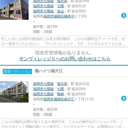
福岡市七隈線
「
福大前
」駅 徒歩29分
福岡市七隈線
「
七隈
」駅 徒歩31分
福岡市七隈線
「
金山
」駅 徒歩39分
福岡県
福岡市城南区
樋井川
１丁目5
-
築年数：築13年
階数：2階建
忙しい方にも好評の敷地内ごみ置き場付物件。こちらの物件はアパートです。ぜ
ひ一度見ていただきたい、「サンヴィレッジⅡ」です。ライズエステートには、
福岡市城南区エリアの賃貸情報...
現在空室情報がありません。
サンヴィレッジⅡへのお問い合わせはこちら
龍ハイツ南片江
賃貸｜マンション
福岡市七隈線
「
福大前
」駅 徒歩21分
福岡市七隈線
「
七隈
」駅 徒歩29分
福岡市七隈線
「
梅林
」駅 徒歩33分
福岡県
福岡市城南区
南片江
１丁目17-15
-
築年数：築31年
階数：3階建
こちらの物件は2駅が近くにあり便利です。こちらの物件はマンションです。こ
だわりポイント満載の龍ハイツ南片江。ライズエステートは、お客様のニーズに