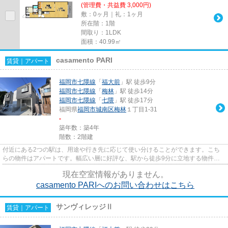
(管理費・共益費 3,000円)
敷：0ヶ月｜礼：1ヶ月
所在階：1階
間取り：1LDK
面積：40.99㎡
casamento PARI
賃貸｜アパート
福岡市七隈線
「
福大前
」駅 徒歩9分
福岡市七隈線
「
梅林
」駅 徒歩14分
福岡市七隈線
「
七隈
」駅 徒歩17分
福岡県
福岡市城南区
梅林
１丁目1-31
-
築年数：築4年
階数：2階建
付近にある2つの駅は、用途や行き先に応じて使い分けることができます。こち
らの物件はアパートです。幅広い層に好評な、駅から徒歩9分に立地する物件で
す。「casamento PARI」のここ...
現在空室情報がありません。
casamento PARIへのお問い合わせはこちら
サンヴィレッジⅡ
賃貸｜アパート