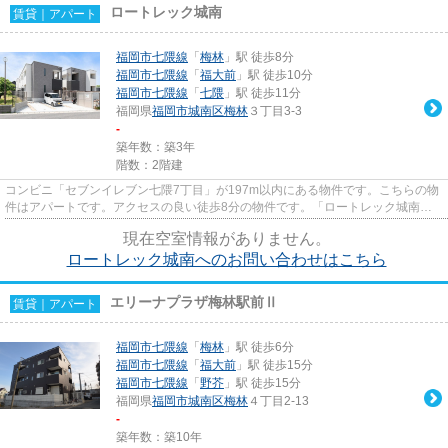
ロートレック城南
賃貸｜アパート
福岡市七隈線
「
梅林
」駅 徒歩8分
福岡市七隈線
「
福大前
」駅 徒歩10分
福岡市七隈線
「
七隈
」駅 徒歩11分
福岡県
福岡市城南区
梅林
３丁目3-3
-
築年数：築3年
階数：2階建
コンビニ「セブンイレブン七隈7丁目」が197m以内にある物件です。こちらの物
件はアパートです。アクセスの良い徒歩8分の物件です。「ロートレック城南」
のここがイチオシ。ライズエス...
現在空室情報がありません。
ロートレック城南へのお問い合わせはこちら
エリーナプラザ梅林駅前Ⅱ
賃貸｜アパート
福岡市七隈線
「
梅林
」駅 徒歩6分
福岡市七隈線
「
福大前
」駅 徒歩15分
福岡市七隈線
「
野芥
」駅 徒歩15分
福岡県
福岡市城南区
梅林
４丁目2-13
-
築年数：築10年