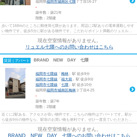
福岡県
福岡市城南区
七隈
７丁目16-27
-
築年数：築21年
階数：2階建
歩いて168mのところに郵便局七隈があります。周辺に2駅ありの電車通勤しやす
い物件です。徒歩5分に駅がある物件です。こだわりポイント満載のリュエル七
隈。より多くの不動産情報をお...
現在空室情報がありません。
リュエル七隈へのお問い合わせはこちら
BRAND NEW DAY 七隈
賃貸｜アパート
福岡市七隈線
「
梅林
」駅 徒歩9分
福岡市七隈線
「
福大前
」駅 徒歩9分
福岡市七隈線
「
七隈
」駅 徒歩10分
福岡県
福岡市城南区
梅林
２丁目4-25
-
築年数：築7年
階数：2階建
近くに2駅ある、アクセスが良い物件です。こちらの物件はアパートです。駅か
ら徒歩9分の物件なら、駅前のお買い物も便利です。ぜひ一度見ていただきた
い、「BRAND NEW DAY 七隈」で...
現在空室情報がありません。
BRAND NEW DAY 七隈へのお問い合わせはこちら