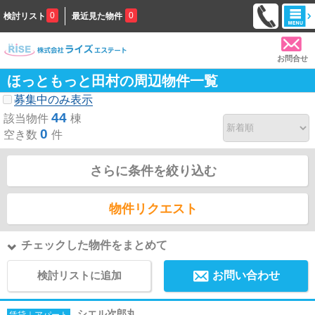
0
0
検討リスト
最近見た物件
お問合せ
ほっともっと田村の周辺物件一覧
募集中のみ表示
44
該当物件
棟
0
空き数
件
さらに条件を絞り込む
物件リクエスト
チェックした物件をまとめて
検討リストに追加
お問い合わせ
シエル次郎丸
賃貸｜アパート