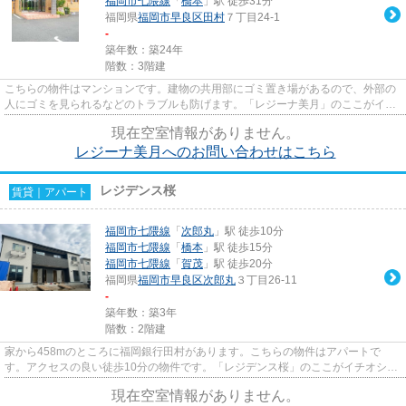
福岡市七隈線
「
橋本
」駅 徒歩31分
福岡県
福岡市早良区
田村
７丁目24-1
-
築年数：築24年
階数：3階建
こちらの物件はマンションです。建物の共用部にゴミ置き場があるので、外部の
人にゴミを見られるなどのトラブルも防げます。「レジーナ美月」のここがイチ
オシ。安心して過ごせる住環...
現在空室情報がありません。
レジーナ美月へのお問い合わせはこちら
レジデンス桜
賃貸｜アパート
福岡市七隈線
「
次郎丸
」駅 徒歩10分
福岡市七隈線
「
橋本
」駅 徒歩15分
福岡市七隈線
「
賀茂
」駅 徒歩20分
福岡県
福岡市早良区
次郎丸
３丁目26-11
-
築年数：築3年
階数：2階建
家から458mのところに福岡銀行田村があります。こちらの物件はアパートで
す。アクセスの良い徒歩10分の物件です。「レジデンス桜」のここがイチオシ。
様々な物件がある中で、よりお客...
現在空室情報がありません。