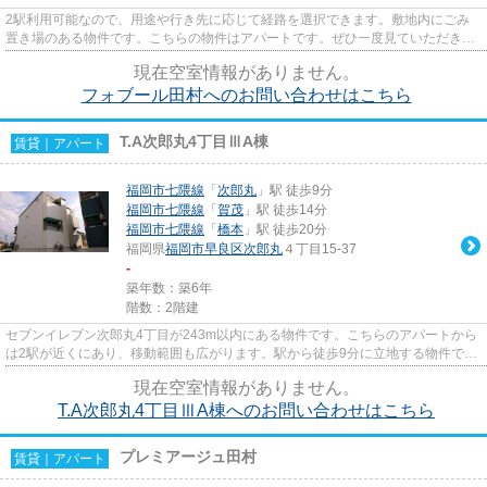
2駅利用可能なので、用途や行き先に応じて経路を選択できます。敷地内にごみ
置き場のある物件です。こちらの物件はアパートです。ぜひ一度見ていただきた
い、「フォブール田村」です。...
現在空室情報がありません。
フォブール田村へのお問い合わせはこちら
T.A次郎丸4丁目ⅢA棟
賃貸｜アパート
福岡市七隈線
「
次郎丸
」駅 徒歩9分
福岡市七隈線
「
賀茂
」駅 徒歩14分
福岡市七隈線
「
橋本
」駅 徒歩20分
福岡県
福岡市早良区
次郎丸
４丁目15-37
-
築年数：築6年
階数：2階建
セブンイレブン次郎丸4丁目が243m以内にある物件です。こちらのアパートから
は2駅が近くにあり、移動範囲も広がります。駅から徒歩9分に立地する物件で
す。こだわりポイント満載のT.A...
現在空室情報がありません。
T.A次郎丸4丁目ⅢA棟へのお問い合わせはこちら
プレミアージュ田村
賃貸｜アパート