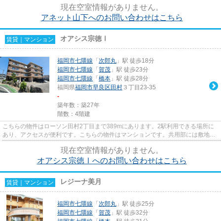
現在空室情報がありません。
アネット山下へのお問い合わせはこちら
オアシス宗徳Ⅰ
賃貸｜マンション
福岡市七隈線
「
次郎丸
」駅 徒歩18分
福岡市七隈線
「
賀茂
」駅 徒歩23分
福岡市七隈線
「
橋本
」駅 徒歩28分
福岡県
福岡市早良区
田村
３丁目23-35
-
築年数：築27年
階数：4階建
こちらの物件はローソン田村2丁目まで389mにあります。2駅利用できる場所に
あり、アクセスが便利です。こちらの物件はマンションです。共用部には敷地内
ごみ置き場・エレベータなどが...
現在空室情報がありません。
オアシス宗徳Ⅰへのお問い合わせはこちら
レジーナ美月
賃貸｜マンション
福岡市七隈線
「
次郎丸
」駅 徒歩25分
福岡市七隈線
「
賀茂
」駅 徒歩32分