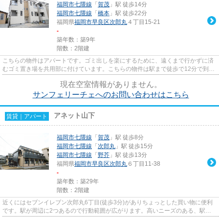
福岡市七隈線
「
賀茂
」駅 徒歩14分
福岡市七隈線
「
橋本
」駅 徒歩22分
福岡県
福岡市早良区
次郎丸
４丁目15-21
-
築年数：築9年
階数：2階建
こちらの物件はアパートです。ゴミ出しを楽にするために、遠くまで行かずに済
むゴミ置き場を共用部に付けています。こちらの物件は駅まで徒歩で12分で到着
します。当社イチオシの物件...
現在空室情報がありません。
サンフェリーチェへのお問い合わせはこちら
アネット山下
賃貸｜アパート
福岡市七隈線
「
賀茂
」駅 徒歩8分
福岡市七隈線
「
次郎丸
」駅 徒歩15分
福岡市七隈線
「
野芥
」駅 徒歩13分
福岡県
福岡市早良区
次郎丸
６丁目11-38
-
築年数：築29年
階数：2階建
近くにはセブンイレブン次郎丸6丁目(徒歩3分)がありちょっとした買い物に便利
です。駅が周辺に2つあるので行動範囲が広がります。高いニーズのある、駅徒
歩8分の物件です。こだわりポ...