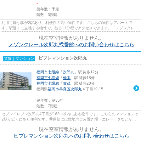
-
築年数：予定
階数：3階建
利用可能な駅が2駅あり、利便性の高い物件です。こちらの物件はアパートで
す。駅近くに立地する物件で、徒歩11分程でアクセスできます。「メゾンクレー
ル次郎丸弐番館」の物件情報をお...
現在空室情報がありません。
メゾンクレール次郎丸弐番館へのお問い合わせはこちら
ビブレマンション次郎丸
賃貸｜マンション
福岡市七隈線
「
次郎丸
」駅 徒歩12分
福岡市七隈線
「
橋本
」駅 徒歩18分
福岡市七隈線
「
賀茂
」駅 徒歩20分
福岡県
福岡市早良区
次郎丸
４丁目19-15
-
築年数：築35年
階数：7階建
セブンイレブン次郎丸4丁目が163m以内にある物件です。こちらのマンションは
2駅が近くにあり便利です。共用部には敷地内ごみ置き場・エレベータなどが揃
っております。徒歩12分で駅へ...
現在空室情報がありません。
ビブレマンション次郎丸へのお問い合わせはこちら