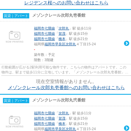
レジデンス桜へのお問い合わせはこちら
メゾンクレール次郎丸壱番館
賃貸｜アパート
福岡市七隈線
「
次郎丸
」駅 徒歩11分
福岡市七隈線
「
賀茂
」駅 徒歩15分
福岡市七隈線
「
橋本
」駅 徒歩21分
福岡県
福岡市早良区
次郎丸
４丁目15-24
-
築年数：予定
階数：3階建
行動範囲が広がる2駅利用可能な物件です。こちらの物件はアパートです。この
物件は、駅まで徒歩11分に立地しています。「メゾンクレール次郎丸壱番館」の
物件情報をお探しならお気軽に...
現在空室情報がありません。
メゾンクレール次郎丸壱番館へのお問い合わせはこちら
メゾンクレール次郎丸弐番館
賃貸｜アパート
福岡市七隈線
「
次郎丸
」駅 徒歩11分
福岡市七隈線
「
賀茂
」駅 徒歩15分
福岡市七隈線
「
橋本
」駅 徒歩21分
福岡県
福岡市早良区
次郎丸
４丁目15-24