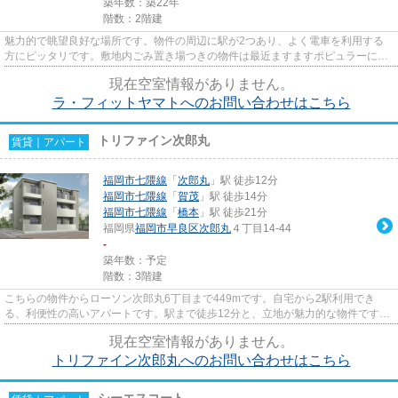
築年数：築22年
階数：2階建
魅力的で眺望良好な場所です。物件の周辺に駅が2つあり、よく電車を利用する
方にピッタリです。敷地内ごみ置き場つきの物件は最近ますますポピュラーにな
ってきています。「ラ・フィッ...
現在空室情報がありません。
ラ・フィットヤマトへのお問い合わせはこちら
トリファイン次郎丸
賃貸｜アパート
福岡市七隈線
「
次郎丸
」駅 徒歩12分
福岡市七隈線
「
賀茂
」駅 徒歩14分
福岡市七隈線
「
橋本
」駅 徒歩21分
福岡県
福岡市早良区
次郎丸
４丁目14-44
-
築年数：予定
階数：3階建
こちらの物件からローソン次郎丸6丁目まで449mです。自宅から2駅利用でき
る、利便性の高いアパートです。駅まで徒歩12分と、立地が魅力的な物件です。
「トリファイン次郎丸」の物件情...
現在空室情報がありません。
トリファイン次郎丸へのお問い合わせはこちら
シーエスコート