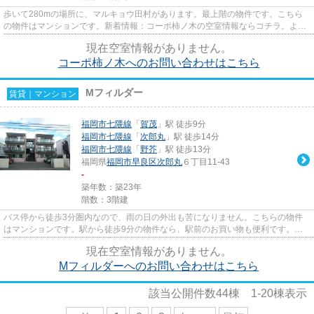
歩いて280mの場所に、マルキョウ田村があります。最上階の物件です。こちら
の物件はマンションです。新着情報：コーポ柿ノ木の空室情報ならコチラ。より
多くの不動産情報をお求めなら...
現在空室情報がありません。
コーポ柿ノ木へのお問い合わせはこちら
Mフィルダー
賃貸｜マンション
福岡市七隈線
「
賀茂
」駅 徒歩9分
福岡市七隈線
「
次郎丸
」駅 徒歩14分
福岡市七隈線
「
野芥
」駅 徒歩13分
福岡県
福岡市早良区
次郎丸
６丁目11-43
-
築年数：築23年
階数：3階建
バス停から徒歩3分圏内なので、雨の日の外出も苦になりません。こちらの物件
はマンションです。駅から徒歩9分の物件なら、駅前のお買い物も便利です。新
着情報：Mフィルダーの空室情報...
現在空室情報がありません。
Mフィルダーへのお問い合わせはこちら
該当公開件数
44
棟
1-20
棟表示