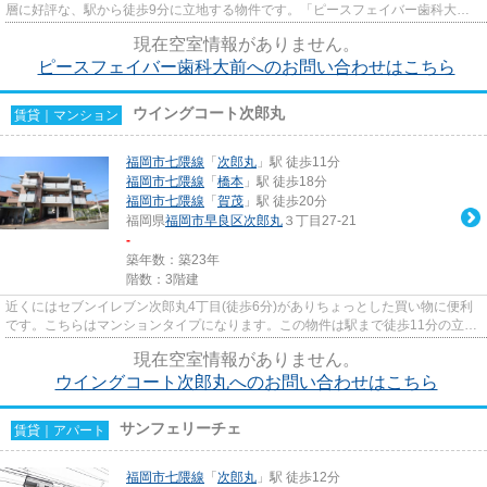
層に好評な、駅から徒歩9分に立地する物件です。「ピースフェイバー歯科大
前」の物件情報をお探しならお気...
現在空室情報がありません。
ピースフェイバー歯科大前へのお問い合わせはこちら
ウイングコート次郎丸
賃貸｜マンション
福岡市七隈線
「
次郎丸
」駅 徒歩11分
福岡市七隈線
「
橋本
」駅 徒歩18分
福岡市七隈線
「
賀茂
」駅 徒歩20分
福岡県
福岡市早良区
次郎丸
３丁目27-21
-
築年数：築23年
階数：3階建
近くにはセブンイレブン次郎丸4丁目(徒歩6分)がありちょっとした買い物に便利
です。こちらはマンションタイプになります。この物件は駅まで徒歩11分の立地
です。「ウイングコート次郎...
現在空室情報がありません。
ウイングコート次郎丸へのお問い合わせはこちら
サンフェリーチェ
賃貸｜アパート
福岡市七隈線
「
次郎丸
」駅 徒歩12分