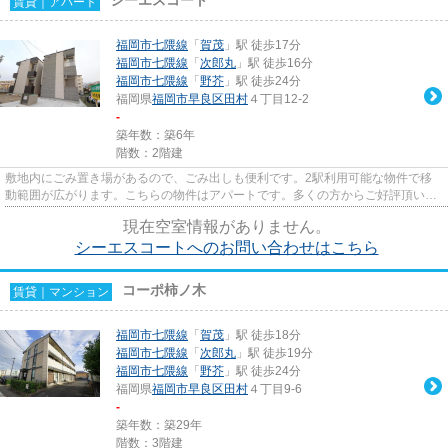
賃貸｜アパート
福岡市七隈線
「
賀茂
」駅 徒歩17分
福岡市七隈線
「
次郎丸
」駅 徒歩16分
福岡市七隈線
「
野芥
」駅 徒歩24分
福岡県
福岡市早良区
田村
４丁目12-2
-
築年数：築6年
階数：2階建
敷地内にごみ置き場があるので、ごみ出しも便利です。2駅利用可能な物件で移
動範囲が広がります。こちらの物件はアパートです。多くの方からご好評頂いて
いるシーエスコートのご紹介で...
現在空室情報がありません。
シーエスコートへのお問い合わせはこちら
コーポ柿ノ木
賃貸｜マンション
福岡市七隈線
「
賀茂
」駅 徒歩18分
福岡市七隈線
「
次郎丸
」駅 徒歩19分
福岡市七隈線
「
野芥
」駅 徒歩24分
福岡県
福岡市早良区
田村
４丁目9-6
-
築年数：築29年
階数：3階建