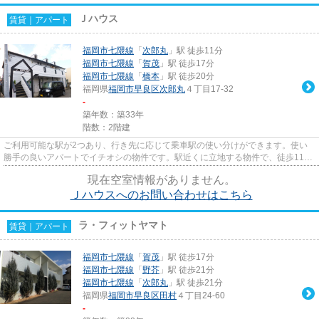
Ｊハウス
賃貸｜アパート
福岡市七隈線
「
次郎丸
」駅 徒歩11分
福岡市七隈線
「
賀茂
」駅 徒歩17分
福岡市七隈線
「
橋本
」駅 徒歩20分
福岡県
福岡市早良区
次郎丸
４丁目17-32
-
築年数：築33年
階数：2階建
ご利用可能な駅が2つあり、行き先に応じて乗車駅の使い分けができます。使い
勝手の良いアパートでイチオシの物件です。駅近くに立地する物件で、徒歩11分
程でアクセスできます。ぜひ一...
現在空室情報がありません。
Ｊハウスへのお問い合わせはこちら
ラ・フィットヤマト
賃貸｜アパート
福岡市七隈線
「
賀茂
」駅 徒歩17分
福岡市七隈線
「
野芥
」駅 徒歩21分
福岡市七隈線
「
次郎丸
」駅 徒歩21分
福岡県
福岡市早良区
田村
４丁目24-60
-