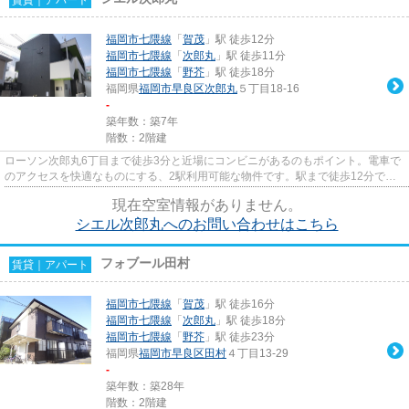
福岡市七隈線
「
賀茂
」駅 徒歩12分
福岡市七隈線
「
次郎丸
」駅 徒歩11分
福岡市七隈線
「
野芥
」駅 徒歩18分
福岡県
福岡市早良区
次郎丸
５丁目18-16
-
築年数：築7年
階数：2階建
ローソン次郎丸6丁目まで徒歩3分と近場にコンビニがあるのもポイント。電車で
のアクセスを快適なものにする、2駅利用可能な物件です。駅まで徒歩12分でア
クセス可能な物件です。新着情...
現在空室情報がありません。
シエル次郎丸へのお問い合わせはこちら
フォブール田村
賃貸｜アパート
福岡市七隈線
「
賀茂
」駅 徒歩16分
福岡市七隈線
「
次郎丸
」駅 徒歩18分
福岡市七隈線
「
野芥
」駅 徒歩23分
福岡県
福岡市早良区
田村
４丁目13-29
-
築年数：築28年
階数：2階建