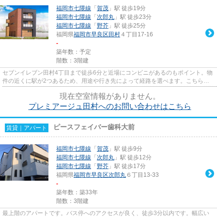
福岡市七隈線
「
賀茂
」駅 徒歩19分
福岡市七隈線
「
次郎丸
」駅 徒歩23分
福岡市七隈線
「
野芥
」駅 徒歩25分
福岡県
福岡市早良区
田村
４丁目17-16
-
築年数：予定
階数：3階建
セブンイレブン田村4丁目まで徒歩6分と近場にコンビニがあるのもポイント。物
件の近くに駅が2つあるため、用途や行き先によって経路を選べます。こちらの
物件はアパートです。「プレミ...
現在空室情報がありません。
プレミアージュ田村へのお問い合わせはこちら
ピースフェイバー歯科大前
賃貸｜アパート
福岡市七隈線
「
賀茂
」駅 徒歩9分
福岡市七隈線
「
次郎丸
」駅 徒歩12分
福岡市七隈線
「
野芥
」駅 徒歩17分
福岡県
福岡市早良区
次郎丸
６丁目13-33
-
築年数：築33年
階数：3階建
最上階のアパートです。バス停へのアクセスが良く、徒歩3分以内です。幅広い