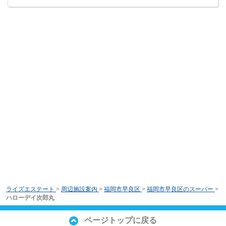
ライズエステート
>
周辺施設案内
>
福岡市早良区
>
福岡市早良区のスーパー
>
ハローデイ次郎丸
ページトップに戻る