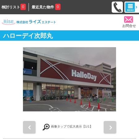
0
0
検討リスト
最近見た物件
お問合せ
ハローデイ次郎丸
前
次
画像タップで拡大表示【
1
/1】