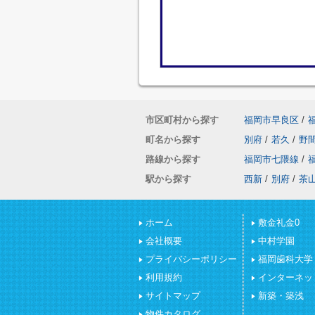
市区町村から探す
福岡市早良区
/
町名から探す
別府
/
若久
/
野
路線から探す
福岡市七隈線
/
駅から探す
西新
/
別府
/
茶
ホーム
敷金礼金0
会社概要
中村学園
プライバシーポリシー
福岡歯科大学
利用規約
インターネッ
サイトマップ
新築・築浅
物件カタログ