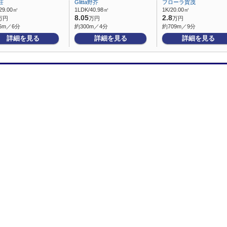
荘
Glitta野芥
フローラ賀茂
29.00㎡
1LDK/40.98㎡
1K/20.00㎡
8.05
2.8
万円
万円
万円
6m／6分
約300m／4分
約709m／9分
詳細を見る
詳細を見る
詳細を見る