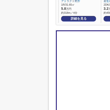
アトラクト野芥
若生
1R/31.65㎡
2DK/
5.8
3.2
万円
約318m／4分
約45
詳細を見る