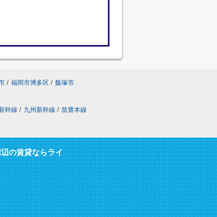
市
/
福岡市博多区
/
飯塚市
新幹線
/
九州新幹線
/
筑豊本線
周辺の賃貸ならライ