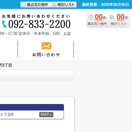
最終更新：2026年08月06日
00
00
件
件
最近見た物件
検討リスト
0～17:30
定休日：年末年始、GW、お盆
芥2丁目
２丁目8
MAP
▼