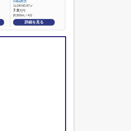
Glitta野芥
1LDK/40.87㎡
7.9
万円
約300m／4分
詳細を見る