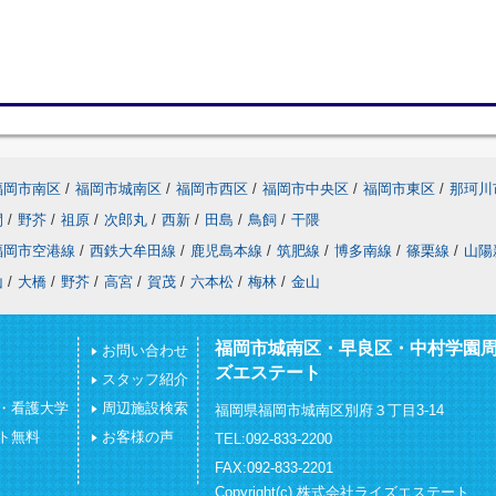
福岡市南区
/
福岡市城南区
/
福岡市西区
/
福岡市中央区
/
福岡市東区
/
那珂川
間
/
野芥
/
祖原
/
次郎丸
/
西新
/
田島
/
鳥飼
/
干隈
福岡市空港線
/
西鉄大牟田線
/
鹿児島本線
/
筑肥線
/
博多南線
/
篠栗線
/
山陽
山
/
大橋
/
野芥
/
高宮
/
賀茂
/
六本松
/
梅林
/
金山
福岡市城南区・早良区・中村学園
お問い合わせ
ズエステート
スタッフ紹介
・看護大学
周辺施設検索
福岡県福岡市城南区別府３丁目3-14
ト無料
お客様の声
TEL:092-833-2200
FAX:092-833-2201
Copyright(c) 株式会社ライズエステート