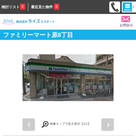
0
0
検討リスト
最近見た物件
お問合せ
ファミリーマート原8丁目
前
次
画像タップで拡大表示【
1
/1】