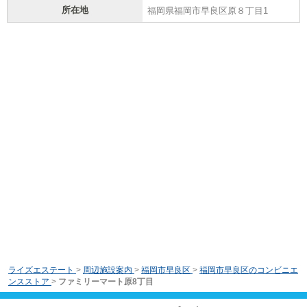
所在地
福岡県福岡市早良区原８丁目1
ライズエステート
>
周辺施設案内
>
福岡市早良区
>
福岡市早良区のコンビニエ
ンスストア
>
ファミリーマート原8丁目