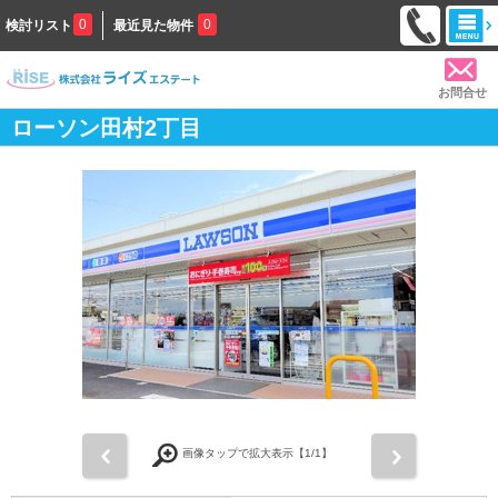
0
0
検討リスト
最近見た物件
お問合せ
ローソン田村2丁目
前
次
画像タップで拡大表示【
1
/1】