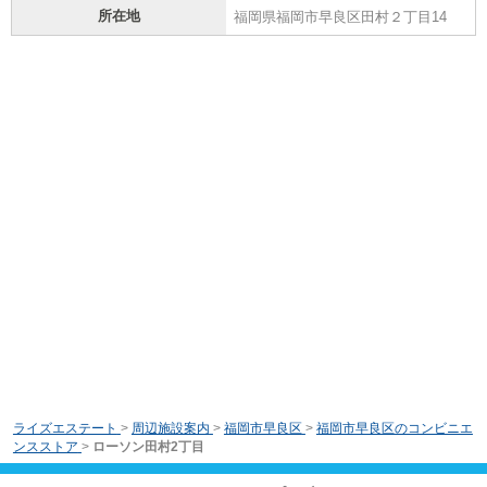
所在地
福岡県福岡市早良区田村２丁目14
ライズエステート
>
周辺施設案内
>
福岡市早良区
>
福岡市早良区のコンビニエ
ンスストア
>
ローソン田村2丁目