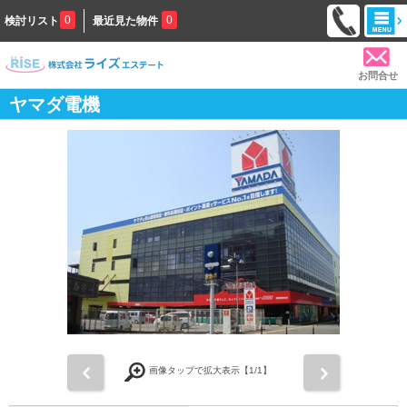
0
0
検討リスト
最近見た物件
お問合せ
ヤマダ電機
前
次
画像タップで拡大表示【
1
/1】