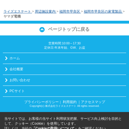
ライズエステート
>
周辺施設案内
>
福岡市早良区
>
福岡市早良区の家電製品
>
ヤマダ電機
ページトップに戻る
営業時間:10:00～17:30
定休日:年末年始、GW、お盆
ホーム
会社概要
お問い合わせ
PCサイト
プライバシーポリシー
利用規約
｜アクセスマップ
｜
Copyright(c) 株式会社ライズエステート All rights reserved.
当サイトでは、お客様の当サイト利用状況把握、サービス向上検討を目的と
して、クッキー（Cookie）を使用しています。
詳しくは、当社の
「Cookieの取扱いについて」
をご確認ください。