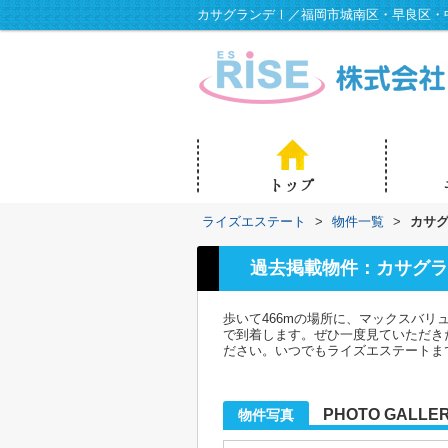
カサグランデⅠ／福岡市城南区・早良区・
ライズエステート
>
物件一覧
>
カサ
過去掲載物件：カサグラ
歩いて466mの場所に、マックスバリ
で到着します。ぜひ一度見ていただき
ださい。いつでもライズエステートま
PHOTO GALLE
物件写真