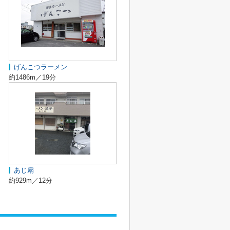
げんこつラーメン
約1486m／19分
あじ扇
約929m／12分