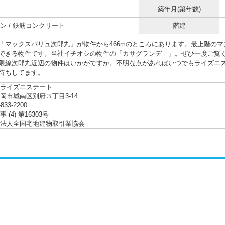
築年月(築年数)
ン / 鉄筋コンクリート
階建
「マックスバリュ次郎丸」が物件から466mのところにあります。最上階のマ
できる物件です。当社イチオシの物件の「カサグランデⅠ」。ぜひ一度ご覧
隈線次郎丸近辺の物件はいかがですか。不明な点があればいつでもライズエ
待ちしてます。
ライズエステート
岡市城南区別府３丁目3-14
-833-2200
 (4) 第16303号
法人全国宅地建物取引業協会