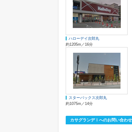
ハローデイ次郎丸
約1205m／16分
スターバックス次郎丸
約1075m／14分
カサグランデⅠへのお問い合わせ