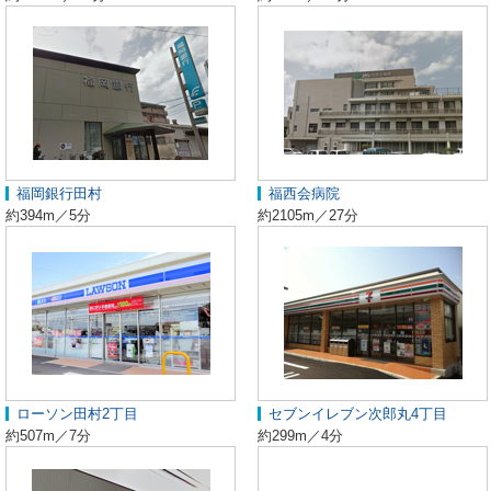
福岡銀行田村
福西会病院
約394m／5分
約2105m／27分
ローソン田村2丁目
セブンイレブン次郎丸4丁目
約507m／7分
約299m／4分