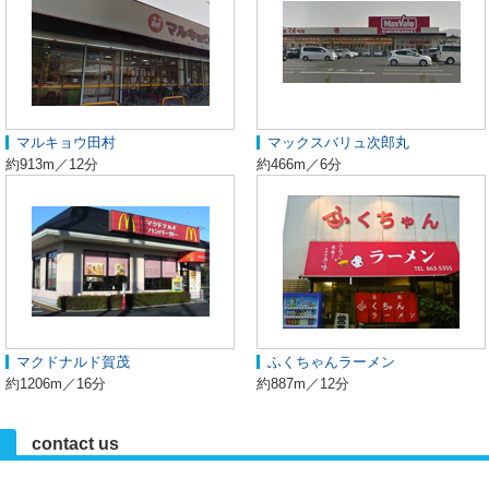
マルキョウ田村
マックスバリュ次郎丸
約913m／12分
約466m／6分
マクドナルド賀茂
ふくちゃんラーメン
約1206m／16分
約887m／12分
contact us