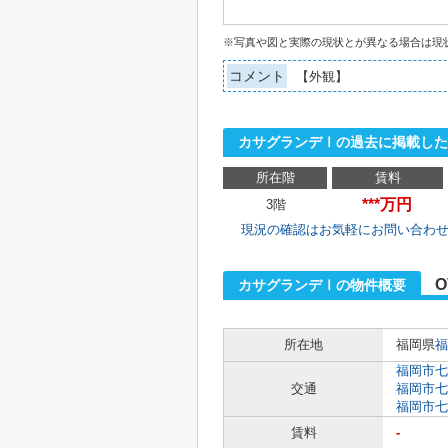
※写真や図と実際の現状とが異なる場合は現
コメント
【外観】
カサグランデⅠの過去に掲載した
所在階
賃料
***万円
3階
現況の確認はお気軽にお問い合わ
O
カサグランデⅠの物件概要
所在地
福岡県
福
福岡市七
交通
福岡市七
福岡市七
賃料
-