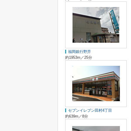
福岡銀行野芥
約1953m／25分
セブンイレブン田村4丁目
約639m／8分