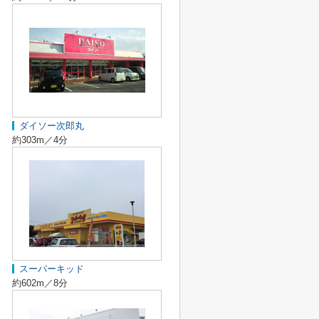
ダイソー次郎丸
約303m／4分
スーパーキッド
約602m／8分