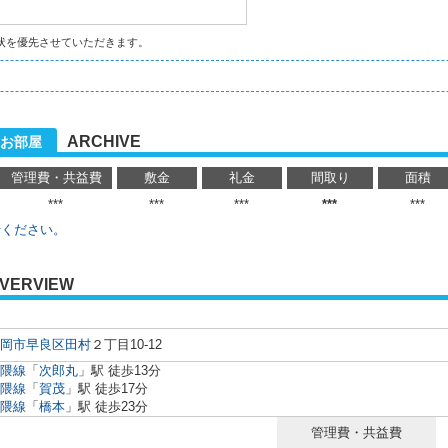
状を優先させていただきます。
ARCHIVE
お部屋
管理費・共益費
敷金
礼金
間取り
面積
***
***
***
***
***
せください。
VERVIEW
岡市早良区
田村
２丁目10-12
隈線
「
次郎丸
」駅 徒歩13分
隈線
「
賀茂
」駅 徒歩17分
隈線
「
橋本
」駅 徒歩23分
管理費・共益費