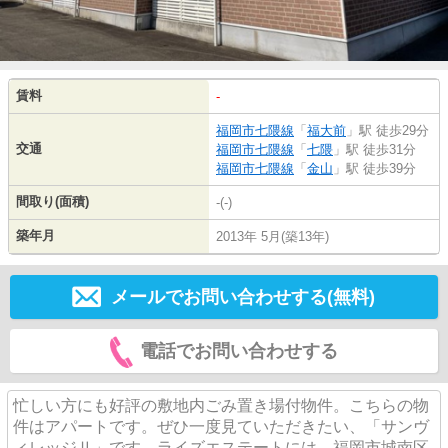
賃料
-
福岡市七隈線
「
福大前
」駅 徒歩29分
交通
福岡市七隈線
「
七隈
」駅 徒歩31分
福岡市七隈線
「
金山
」駅 徒歩39分
間取り(面積)
-(-)
築年月
2013年 5月(築13年)
メールでお問い合わせする(無料)
電話でお問い合わせする
忙しい方にも好評の敷地内ごみ置き場付物件。こちらの物
件はアパートです。ぜひ一度見ていただきたい、「サンヴ
ィレッジⅡ」です。ライズエステートには、福岡市城南区