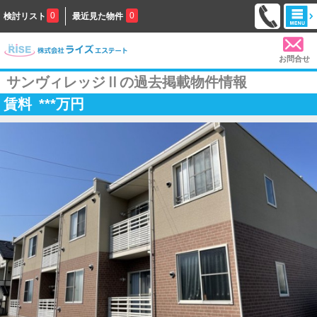
0
0
検討リスト
最近見た物件
お問合せ
サンヴィレッジⅡの過去掲載物件情報
賃料
***
万円