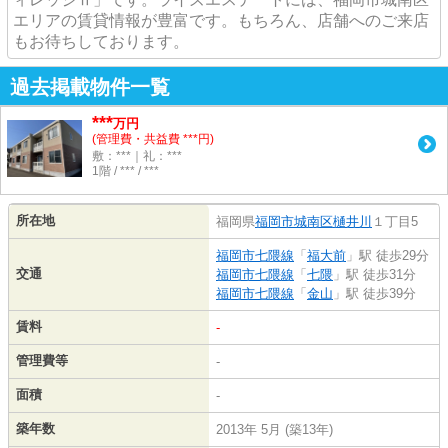
エリアの賃貸情報が豊富です。もちろん、店舗へのご来店
もお待ちしております。
過去掲載物件一覧
***
万円
(管理費・共益費 ***円)
敷：***｜礼：***
1階 / *** / ***
所在地
福岡県
福岡市城南区
樋井川
１丁目5
福岡市七隈線
「
福大前
」駅 徒歩29分
交通
福岡市七隈線
「
七隈
」駅 徒歩31分
福岡市七隈線
「
金山
」駅 徒歩39分
賃料
-
管理費等
-
面積
-
築年数
2013年 5月 (築13年)