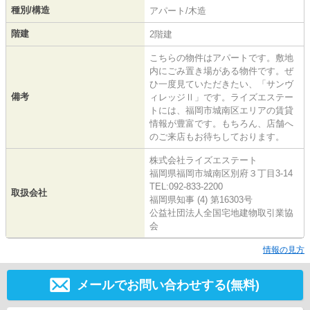
種別/構造
アパート/木造
階建
2階建
こちらの物件はアパートです。敷地
内にごみ置き場がある物件です。ぜ
ひ一度見ていただきたい、「サンヴ
備考
ィレッジⅡ」です。ライズエステー
トには、福岡市城南区エリアの賃貸
情報が豊富です。もちろん、店舗へ
のご来店もお待ちしております。
株式会社ライズエステート
福岡県福岡市城南区別府３丁目3-14
TEL:092-833-2200
取扱会社
福岡県知事 (4) 第16303号
公益社団法人全国宅地建物取引業協
会
情報の見方
メールでお問い合わせする(無料)