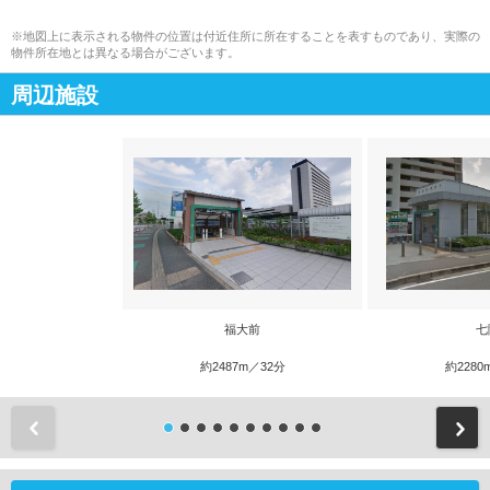
※地図上に表示される物件の位置は付近住所に所在することを表すものであり、実際の
物件所在地とは異なる場合がございます。
周辺施設
福大前
七
約2487m／32分
約2280
前