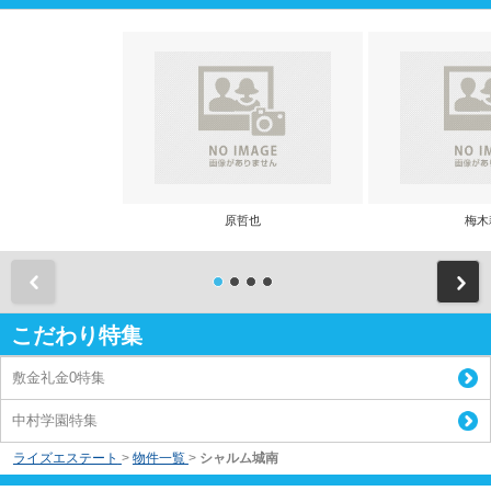
原哲也
梅木
前
こだわり特集
敷金礼金0特集
中村学園特集
ライズエステート
>
物件一覧
>
シャルム城南