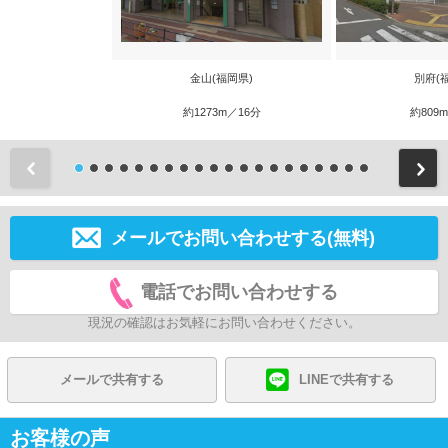
金山(福岡県)
別府(
約1273m／16分
約809
前
メールでお問い合わせする(無料)
電話でお問い合わせする
現況の確認はお気軽にお問い合わせください。
メールで共有する
LINEで共有する
お客様の声