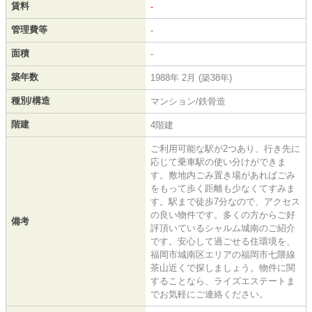
賃料
-
管理費等
-
面積
-
築年数
1988年 2月 (築38年)
種別/構造
マンション/鉄骨造
階建
4階建
ご利用可能な駅が2つあり、行き先に
応じて乗車駅の使い分けができま
す。敷地内ごみ置き場があればごみ
をもって歩く距離も少なくてすみま
す。駅まで徒歩7分なので、アクセス
の良い物件です。多くの方からご好
備考
評頂いているシャルム城南のご紹介
です。安心して過ごせる住環境を、
福岡市城南区エリアの福岡市七隈線
茶山近くで探しましょう。物件に関
することなら、ライズエステートま
でお気軽にご連絡ください。