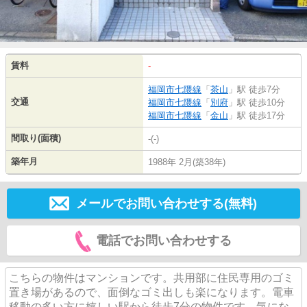
賃料
-
福岡市七隈線
「
茶山
」駅 徒歩7分
交通
福岡市七隈線
「
別府
」駅 徒歩10分
福岡市七隈線
「
金山
」駅 徒歩17分
間取り(面積)
-(-)
築年月
1988年 2月(築38年)
メールでお問い合わせする(無料)
電話でお問い合わせする
こちらの物件はマンションです。共用部に住民専用のゴミ
置き場があるので、面倒なゴミ出しも楽になります。電車
移動の多い方に嬉しい駅から徒歩7分の物件です。気にな