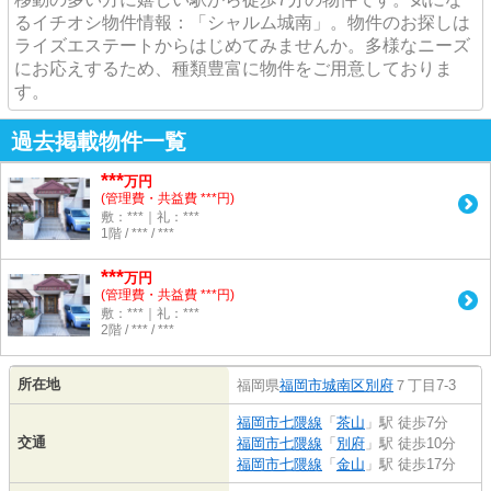
るイチオシ物件情報：「シャルム城南」。物件のお探しは
ライズエステートからはじめてみませんか。多様なニーズ
にお応えするため、種類豊富に物件をご用意しておりま
す。
過去掲載物件一覧
***
万円
(管理費・共益費 ***円)
敷：***｜礼：***
1階 / *** / ***
***
万円
(管理費・共益費 ***円)
敷：***｜礼：***
2階 / *** / ***
所在地
福岡県
福岡市城南区
別府
７丁目7-3
福岡市七隈線
「
茶山
」駅 徒歩7分
交通
福岡市七隈線
「
別府
」駅 徒歩10分
福岡市七隈線
「
金山
」駅 徒歩17分