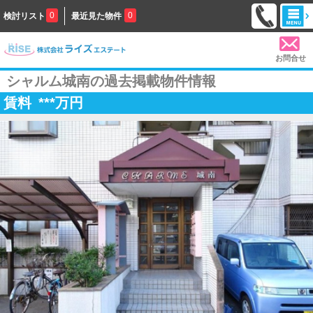
0
0
検討リスト
最近見た物件
お問合せ
シャルム城南の過去掲載物件情報
賃料
***
万円