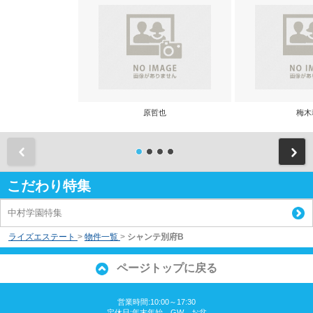
原哲也
梅木
前
こだわり特集
中村学園特集
ライズエステート
>
物件一覧
>
シャンテ別府B
ページトップに戻る
営業時間:10:00～17:30
定休日:年末年始、GW、お盆