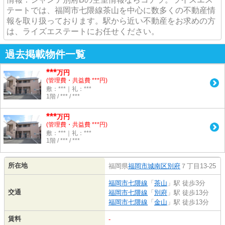
テートでは、福岡市七隈線茶山を中心に数多くの不動産情
報を取り扱っております。駅から近い不動産をお求めの方
は、ライズエステートにお任せください。
過去掲載物件一覧
***
万円
(管理費・共益費 ***円)
敷：***｜礼：***
1階 / *** / ***
***
万円
(管理費・共益費 ***円)
敷：***｜礼：***
1階 / *** / ***
所在地
福岡県
福岡市城南区
別府
７丁目13-25
福岡市七隈線
「
茶山
」駅 徒歩3分
交通
福岡市七隈線
「
別府
」駅 徒歩13分
福岡市七隈線
「
金山
」駅 徒歩13分
賃料
-