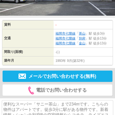
賃料
-
福岡市七隈線
「
茶山
」駅 徒歩3分
交通
福岡市七隈線
「
別府
」駅 徒歩13分
福岡市七隈線
「
金山
」駅 徒歩13分
間取り(面積)
-(-)
築年月
1993年 9月(築32年)
メールでお問い合わせする(無料)
電話でお問い合わせする
便利なスーパー「サニー茶山」まで234mです。こちらの
物件はアパートです。徒歩3分に駅がある物件です。新着
情報：シャンテ別府Bの空室情報ならコチラ。ライズエス