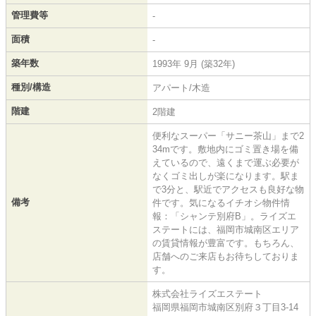
管理費等
-
面積
-
築年数
1993年 9月 (築32年)
種別/構造
アパート/木造
階建
2階建
便利なスーパー「サニー茶山」まで2
34mです。敷地内にゴミ置き場を備
えているので、遠くまで運ぶ必要が
なくゴミ出しが楽になります。駅ま
で3分と、駅近でアクセスも良好な物
備考
件です。気になるイチオシ物件情
報：「シャンテ別府B」。ライズエ
ステートには、福岡市城南区エリア
の賃貸情報が豊富です。もちろん、
店舗へのご来店もお待ちしておりま
す。
株式会社ライズエステート
福岡県福岡市城南区別府３丁目3-14