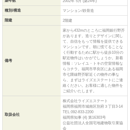
築年数
2002年 5月 (築24年)
種別/構造
マンション/鉄骨造
階建
2階建
家から432mのところに福岡銀行野芥
があります。造りとデザインに関し
て、自信をもって情報を提供できる
マンションです。朝に慌てることな
く行動するために駅から徒歩10分の
駅近物件はいかがでしょうか。新着
備考
情報：ソレイユ・トキの空室情報な
らコチラ。福岡市早良区にある福岡
市七隈線野芥駅近くの物件の事な
ら、まずはライズエステートにご連
絡ください。お客様に適した物件を
ご紹介いたします。
株式会社ライズエステート
福岡県福岡市城南区別府３丁目3-14
TEL:092-833-2200
取扱会社
福岡県知事 (4) 第16303号
公益社団法人全国宅地建物取引業協
会