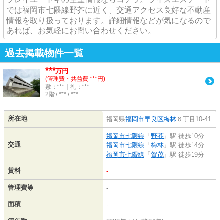
では福岡市七隈線野芥に近く、交通アクセス良好な不動産
情報を取り扱っております。詳細情報などが気になるので
あれば、お気軽にお問い合わせください。
過去掲載物件一覧
***
万円
(管理費・共益費 ***円)
敷：***｜礼：***
2階 / *** / ***
所在地
福岡県
福岡市早良区
梅林
６丁目10-41
福岡市七隈線
「
野芥
」駅 徒歩10分
交通
福岡市七隈線
「
梅林
」駅 徒歩14分
福岡市七隈線
「
賀茂
」駅 徒歩19分
賃料
-
管理費等
-
面積
-