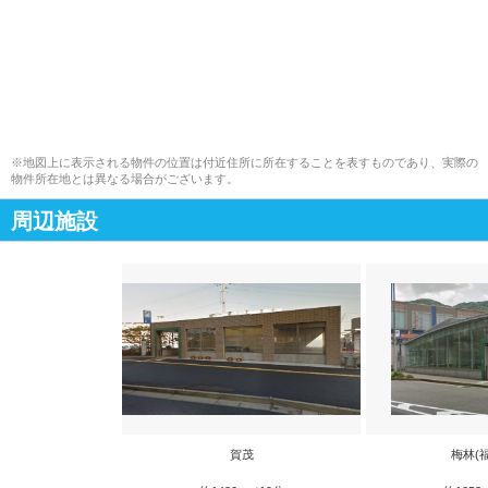
※地図上に表示される物件の位置は付近住所に所在することを表すものであり、実際の
物件所在地とは異なる場合がございます。
周辺施設
賀茂
梅林(