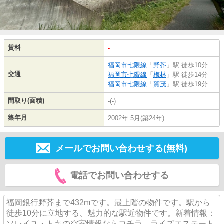
賃料
-
福岡市七隈線
「
野芥
」駅 徒歩10分
交通
福岡市七隈線
「
梅林
」駅 徒歩14分
福岡市七隈線
「
賀茂
」駅 徒歩19分
間取り(面積)
-(-)
築年月
2002年 5月(築24年)
メールでお問い合わせする(無料)
電話でお問い合わせする
福岡銀行野芥まで432mです。最上階の物件です。駅から
徒歩10分に立地する、魅力的な駅近物件です。新着情報：
ソレイユ・トキの空室情報ならコチラ。ライズエステート