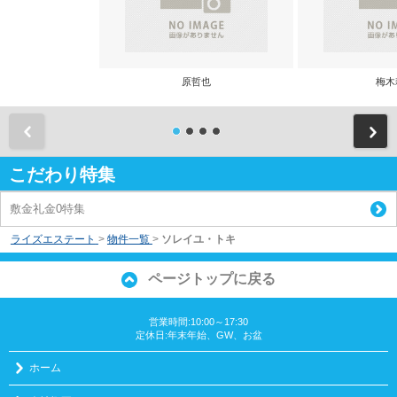
原哲也
梅木
前
こだわり特集
敷金礼金0特集
ライズエステート
>
物件一覧
>
ソレイユ・トキ
ページトップに戻る
営業時間:10:00～17:30
定休日:年末年始、GW、お盆
ホーム