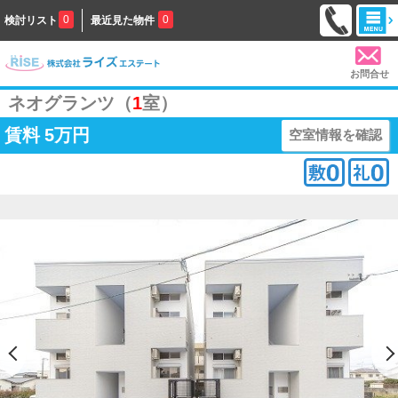
0
0
検討リスト
最近見た物件
お問合せ
ネオグランツ（
1
室）
賃料
5万円
空室情報を確認