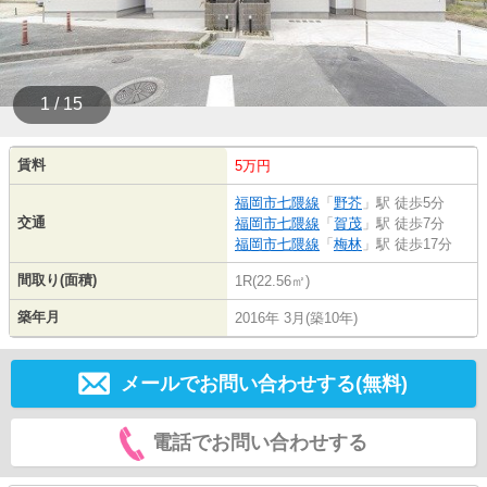
1 / 15
賃料
5万円
福岡市七隈線
「
野芥
」駅 徒歩5分
交通
福岡市七隈線
「
賀茂
」駅 徒歩7分
福岡市七隈線
「
梅林
」駅 徒歩17分
間取り(面積)
1R(22.56㎡)
築年月
2016年 3月(築10年)
メールでお問い合わせする(無料)
電話でお問い合わせする