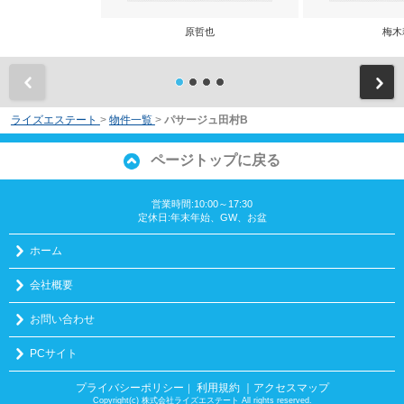
原哲也
梅木
前
ライズエステート
>
物件一覧
>
パサージュ田村B
ページトップに戻る
営業時間:10:00～17:30
定休日:年末年始、GW、お盆
ホーム
会社概要
お問い合わせ
PCサイト
プライバシーポリシー
利用規約
｜アクセスマップ
｜
Copyright(c) 株式会社ライズエステート All rights reserved.