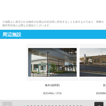
※地図上に表示される物件の位置は付近住所に所在することを表すものであり、実際の
物件所在地とは異なる場合がございます。
周辺施設
橋本(福岡県)
賀
約2140m／27分
約2008