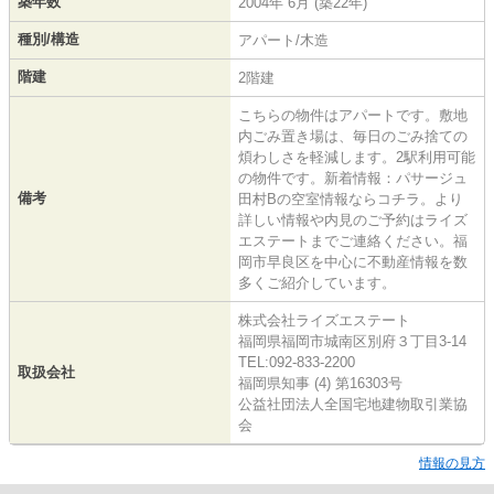
築年数
2004年 6月 (築22年)
種別/構造
アパート/木造
階建
2階建
こちらの物件はアパートです。敷地
内ごみ置き場は、毎日のごみ捨ての
煩わしさを軽減します。2駅利用可能
の物件です。新着情報：パサージュ
備考
田村Bの空室情報ならコチラ。より
詳しい情報や内見のご予約はライズ
エステートまでご連絡ください。福
岡市早良区を中心に不動産情報を数
多くご紹介しています。
株式会社ライズエステート
福岡県福岡市城南区別府３丁目3-14
TEL:092-833-2200
取扱会社
福岡県知事 (4) 第16303号
公益社団法人全国宅地建物取引業協
会
情報の見方