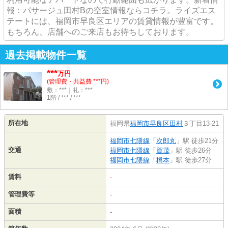
報：パサージュ田村Bの空室情報ならコチラ。ライズエス
テートには、福岡市早良区エリアの賃貸情報が豊富です。
もちろん、店舗へのご来店もお待ちしております。
過去掲載物件一覧
***
万円
(管理費・共益費 ***円)
敷：***｜礼：***
1階 / *** / ***
所在地
福岡県
福岡市早良区
田村
３丁目13-21
福岡市七隈線
「
次郎丸
」駅 徒歩21分
交通
福岡市七隈線
「
賀茂
」駅 徒歩26分
福岡市七隈線
「
橋本
」駅 徒歩27分
賃料
-
管理費等
-
面積
-