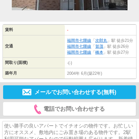
賃料
-
福岡市七隈線
「
次郎丸
」駅 徒歩21分
交通
福岡市七隈線
「
賀茂
」駅 徒歩26分
福岡市七隈線
「
橋本
」駅 徒歩27分
間取り(面積)
-(-)
築年月
2004年 6月(築22年)
メールでお問い合わせする(無料)
電話でお問い合わせする
使い勝手の良いアパートでイチオシの物件です。お忙しい
方にオススメ、敷地内にごみ置き場のある物件です。2駅
利用可能なアパートなので行動範囲も広がります。新着情