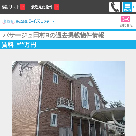
0
0
検討リスト
最近見た物件
お問合せ
パサージュ田村Bの過去掲載物件情報
賃料
***
万円