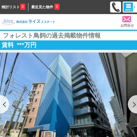
0
0
検討リスト
最近見た物件
お問合せ
フォレスト鳥飼の過去掲載物件情報
賃料
***
万円