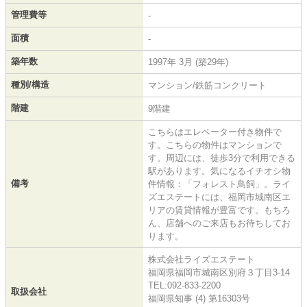
管理費等
-
面積
-
築年数
1997年 3月 (築29年)
種別/構造
マンション/鉄筋コンクリート
階建
9階建
こちらはエレベーター付き物件で
す。こちらの物件はマンションで
す。周辺には、徒歩3分で利用できる
駅があります。気になるイチオシ物
備考
件情報：「フォレスト鳥飼」。ライ
ズエステートには、福岡市城南区エ
リアの賃貸情報が豊富です。もちろ
ん、店舗へのご来店もお待ちしてお
ります。
株式会社ライズエステート
福岡県福岡市城南区別府３丁目3-14
TEL:092-833-2200
取扱会社
福岡県知事 (4) 第16303号