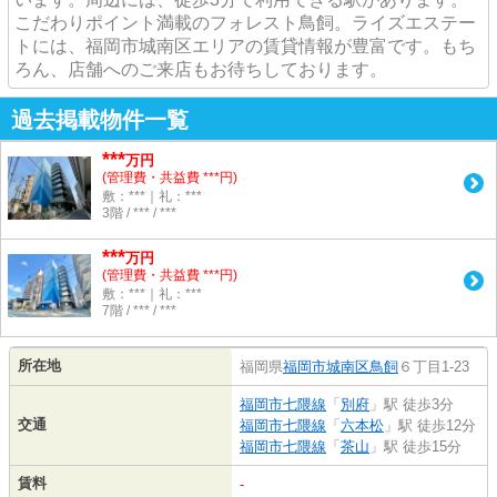
こだわりポイント満載のフォレスト鳥飼。ライズエステー
トには、福岡市城南区エリアの賃貸情報が豊富です。もち
ろん、店舗へのご来店もお待ちしております。
過去掲載物件一覧
***
万円
(管理費・共益費 ***円)
敷：***｜礼：***
3階 / *** / ***
***
万円
(管理費・共益費 ***円)
敷：***｜礼：***
7階 / *** / ***
所在地
福岡県
福岡市城南区
鳥飼
６丁目1-23
福岡市七隈線
「
別府
」駅 徒歩3分
交通
福岡市七隈線
「
六本松
」駅 徒歩12分
福岡市七隈線
「
茶山
」駅 徒歩15分
賃料
-