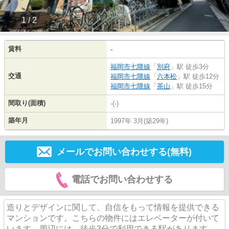
1 / 2
賃料
-
福岡市七隈線
「
別府
」駅 徒歩3分
交通
福岡市七隈線
「
六本松
」駅 徒歩12分
福岡市七隈線
「
茶山
」駅 徒歩15分
間取り(面積)
-(-)
築年月
1997年 3月(築29年)
メールでお問い合わせする(無料)
電話でお問い合わせする
造りとデザインに関して、自信をもって情報を提供できる
マンションです。こちらの物件にはエレベーターが付いて
います。周辺には、徒歩3分で利用できる駅があります。