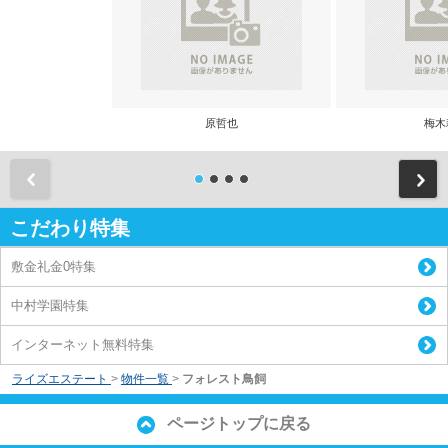
原哲也
梅木
前
こだわり特集
敷金礼金0特集
中村学園特集
インターネット無料特集
ライズエステート
>
物件一覧
>
フォレスト鳥飼
ページトップに戻る