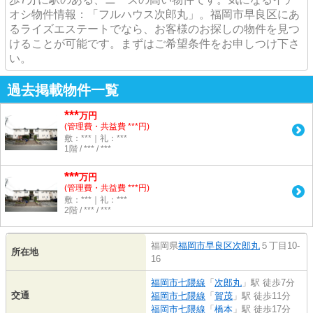
オシ物件情報：「フルハウス次郎丸」。福岡市早良区にあ
るライズエステートでなら、お客様のお探しの物件を見つ
けることが可能です。まずはご希望条件をお申しつけ下さ
い。
過去掲載物件一覧
***
万円
(管理費・共益費 ***円)
敷：***｜礼：***
1階 / *** / ***
***
万円
(管理費・共益費 ***円)
敷：***｜礼：***
2階 / *** / ***
福岡県
福岡市早良区
次郎丸
５丁目10-
所在地
16
福岡市七隈線
「
次郎丸
」駅 徒歩7分
交通
福岡市七隈線
「
賀茂
」駅 徒歩11分
福岡市七隈線
「
橋本
」駅 徒歩17分