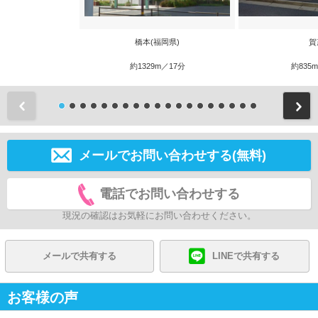
橋本(福岡県)
賀
約1329m／17分
約835
前
メールでお問い合わせする(無料)
電話でお問い合わせする
現況の確認はお気軽にお問い合わせください。
メールで共有する
LINEで共有する
お客様の声