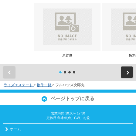
原哲也
梅木
前
ライズエステート
>
物件一覧
>
フルハウス次郎丸
ページトップに戻る
営業時間:10:00～17:30
定休日:年末年始、GW、お盆
ホーム