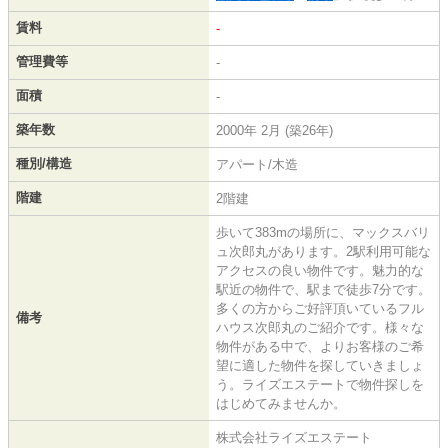
賃料
-
管理費等
-
面積
-
築年数
2000年 2月 (築26年)
種別/構造
アパート/木造
階建
2階建
歩いて383mの場所に、マックスバリ
ュ次郎丸があります。2駅利用可能な
アクセスの良い物件です。魅力的な
駅近の物件で、駅まで徒歩7分です。
多くの方からご好評頂いているフル
備考
ハウス次郎丸のご紹介です。様々な
物件がある中で、よりお客様のご希
望に適した物件を探していきましょ
う。ライズエステートで物件探しを
はじめてみませんか。
株式会社ライズエステート