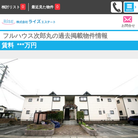
0
0
検討リスト
最近見た物件
お問合せ
フルハウス次郎丸の過去掲載物件情報
賃料
***
万円