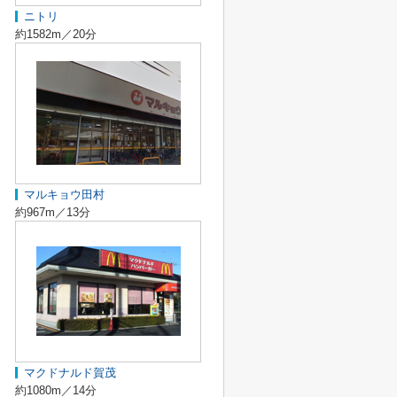
ニトリ
約1582m／20分
マルキョウ田村
約967m／13分
マクドナルド賀茂
約1080m／14分