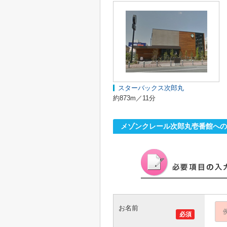
スターバックス次郎丸
約873m／11分
メゾンクレール次郎丸壱番館への
お名前
必須