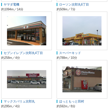
ヤマダ電機
ローソン次郎丸6丁目
約1094m／14分
約509m／7分
セブンイレブン次郎丸4丁目
スーパーキッド
約258m／4分
約788m／10分
マックスバリュ次郎丸
ほっともっと田村
約295m／4分
約592m／8分