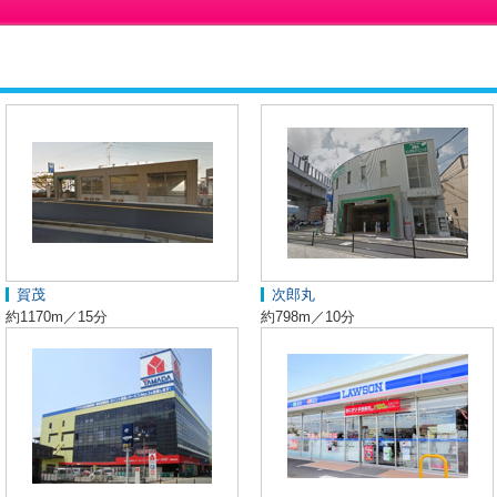
賀茂
次郎丸
約1170m／15分
約798m／10分