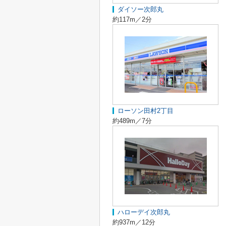
ダイソー次郎丸
約117m／2分
ローソン田村2丁目
約489m／7分
ハローデイ次郎丸
約937m／12分