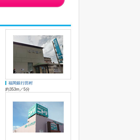
福岡銀行田村
約353m／5分