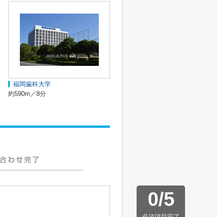
福岡歯科大学
約590m／8分
0
/
5
必須項目完了