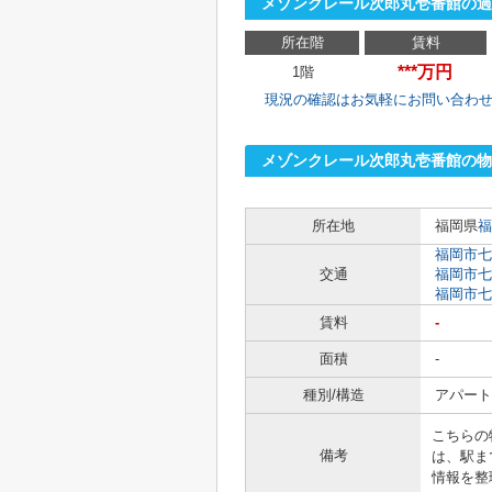
メゾンクレール次郎丸壱番館の過
所在階
賃料
***万円
1階
現況の確認はお気軽にお問い合わ
メゾンクレール次郎丸壱番館の物
所在地
福岡県
福
福岡市七
交通
福岡市七
福岡市七
賃料
-
面積
-
種別/構造
アパート 
こちらの
備考
は、駅ま
情報を整