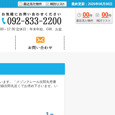
最終更新：2026年08月08日
00
00
件
件
最近見た物件
検討リスト
0～17:30
定休日：年末年始、GW、お盆
ています。「メゾンクレール次郎丸壱番
隈線次郎丸近くでお求め下さいませ。い
1