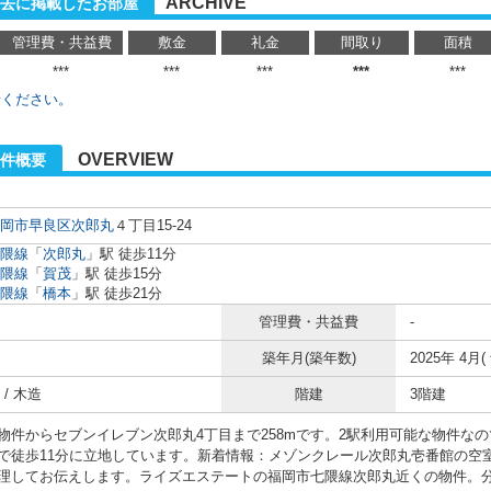
ARCHIVE
去に掲載したお部屋
管理費・共益費
敷金
礼金
間取り
面積
***
***
***
***
***
せください。
OVERVIEW
件概要
岡市早良区
次郎丸
４丁目15-24
隈線
「
次郎丸
」駅 徒歩11分
隈線
「
賀茂
」駅 徒歩15分
隈線
「
橋本
」駅 徒歩21分
管理費・共益費
-
築年月(築年数)
2025年 4月(
/ 木造
階建
3階建
物件からセブンイレブン次郎丸4丁目まで258mです。2駅利用可能な物件な
で徒歩11分に立地しています。新着情報：メゾンクレール次郎丸壱番館の空
理してお伝えします。ライズエステートの福岡市七隈線次郎丸近くの物件。