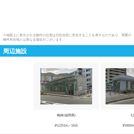
※地図上に表示される物件の位置は付近住所に所在することを表すものであり、実際の
物件所在地とは異なる場合がございます。
周辺施設
梅林(福岡県)
七
約1251m／16分
約993