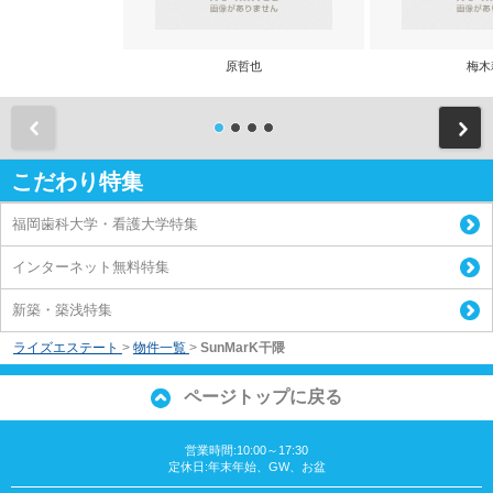
原哲也
梅木
前
こだわり特集
福岡歯科大学・看護大学特集
インターネット無料特集
新築・築浅特集
ライズエステート
>
物件一覧
>
SunMarK干隈
ページトップに戻る
営業時間:10:00～17:30
定休日:年末年始、GW、お盆