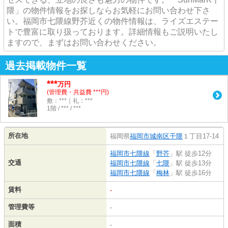
隈」の物件情報をお探しならお気軽にお問い合わせ下さ
い。福岡市七隈線野芥近くの物件情報は、ライズエステー
トで豊富に取り扱っております。詳細情報もご説明いたし
ますので、まずはお問い合わせください。
過去掲載物件一覧
***
万円
(管理費・共益費 ***円)
敷：***｜礼：***
1階 / *** / ***
所在地
福岡県
福岡市城南区
干隈
１丁目17-14
福岡市七隈線
「
野芥
」駅 徒歩12分
交通
福岡市七隈線
「
七隈
」駅 徒歩13分
福岡市七隈線
「
梅林
」駅 徒歩16分
賃料
-
管理費等
-
面積
-