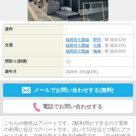
賃料
-
福岡市七隈線
「
野芥
」駅 徒歩12分
交通
福岡市七隈線
「
七隈
」駅 徒歩13分
福岡市七隈線
「
梅林
」駅 徒歩16分
間取り(面積)
-(-)
築年月
2025年 3月(築1年)
メールでお問い合わせする(無料)
電話でお問い合わせする
こちらの物件はアパートです。2駅利用ができるので電車
の利用に役立つアパートです。歩いて12分ほどで駅にアク
セスできる、立地の良さも魅力の物件です。「SunMarK干