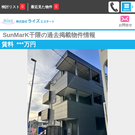
0
0
検討リスト
最近見た物件
お問合せ
SunMarK干隈の過去掲載物件情報
賃料
***
万円