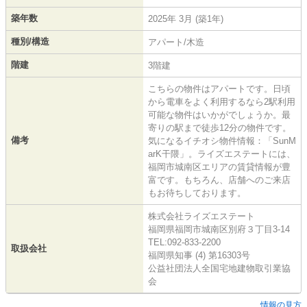
築年数
2025年 3月 (築1年)
種別/構造
アパート/木造
階建
3階建
こちらの物件はアパートです。日頃
から電車をよく利用するなら2駅利用
可能な物件はいかがでしょうか。最
寄りの駅まで徒歩12分の物件です。
備考
気になるイチオシ物件情報：「SunM
arK干隈」。ライズエステートには、
福岡市城南区エリアの賃貸情報が豊
富です。もちろん、店舗へのご来店
もお待ちしております。
株式会社ライズエステート
福岡県福岡市城南区別府３丁目3-14
TEL:092-833-2200
取扱会社
福岡県知事 (4) 第16303号
公益社団法人全国宅地建物取引業協
会
情報の見方